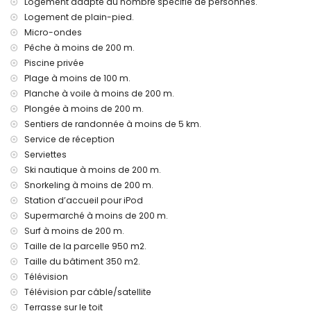
Logement adapté au nombre spécifié de personnes.
Logement de plain-pied.
service aéroport
lit supplémentaire et lits/couffins pour enfants (sur
Micro-ondes
demande)
Pêche à moins de 200 m.
Piscine privée
Activités de divertissement et de loisirs pour vos vacances
Plage à moins de 100 m.
à Jávea, Costa Blanca
Planche à voile à moins de 200 m.
promenade (El Arenal et Jávea) (à 500 mètres de la
Plongée à moins de 200 m.
maison)
Sentiers de randonnée à moins de 5 km.
cinéma et théâtre (à 5 kilomètres de la maison)
Service de réception
Sites et culture à Jávea, Costa Blanca
Serviettes
musée (Histórico de Jávea, Jávea), église (San Bartolomé,
Ski nautique à moins de 200 m.
Pueblo, Jávea), ruine (Molinos de Viento, Jávea), monument
Snorkeling à moins de 200 m.
(Pueblo de Jávea, Jávea), bâtiment architectural (Histórico
Station d’accueil pour iPod
de Jávea, Jávea), lieu historique (Pueblo de Jávea et
Supermarché à moins de 200 m.
Jávea) (à moins de 5 kilomètres de l'hébergement)
Surf à moins de 200 m.
château (Portal de la Vila et Denia) (à moins de 25
Taille de la parcelle 950 m2.
kilomètres de l'hébergement)
Taille du bâtiment 350 m2.
Sports
Télévision
tennis, vélo, canoë, kayak, pêche, plongée, plongée avec
Télévision par câble/satellite
tuba, surf, planche à voile et ski nautique (à moins de 1000
Terrasse sur le toit