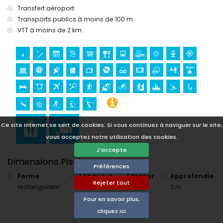
mètres de la villa)
Transfert aéroport
randonnée, VTT et escalade (à moins de 5 kilomètres de la
Transports publics à moins de 100 m.
villa)
VTT à moins de 2 km.
golf (Golf de Jávea) (à moins de 10 kilomètres de la villa)
Ce site internet se sert de cookies. Si vous continuez à naviguer sur le site,
vous acceptez notre utilisation des cookies.
J'accepte
Dimensions Piscine
Préférences
Forme
:
Longueur
:
Largeur
:
Approfondie
:
Rejeter tout
rectangulaire
6 m.
3 m.
2 m.
Pour en savoir plus,
cliquez ici