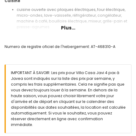
Cuisine
cuisine ouverte avec plaques électriques, four électrique,
micro-ondes, lave-vaisselle, réfrigérateur, congélateur,
machine à café, bouilloire électrique, mixeur, grille-pain et
presse-agrumes
Plus...
Chambres et salles de bain
chambre avec lit queen size (190 x 150 cm)
Numero de registre oficiel de l'hebergement: AT-468310-A
chambre avec lit double (200 x 140 cm)
salle de bain avec lavabo, baignoire/douche et toilettes
Extérieur de la villa
IMPORTANT À SAVOIR: Les prix pour Villa Casa Javi 4 pax à
terrain clôturé
Javea sont indiqués sur la liste des prix par semaine, y
piscine privée mesurant 6 m x 3 m et 2 m de profondeur
compris les frais supplémentaires. Cela ne signifie pas que
terrasse
vous devez toujours louer à la semaine. En dehors de la
barbecue
haute saison, vous pouvez choisir librement votre jour
douche extérieure
d'arrivée et de départ en cliquant sur le calendrier des
coin salon extérieur
disponibilités aux dates souhaitées, la location est calculée
toit-terrasse
automatiquement. Si vous le souhaitez, vous pouvez
réserver directement en ligne avec confirmation
Informations supplémentaires
immédiate.
ville la plus proche : Jávea (à moins de 2 kilomètres de la
villa)