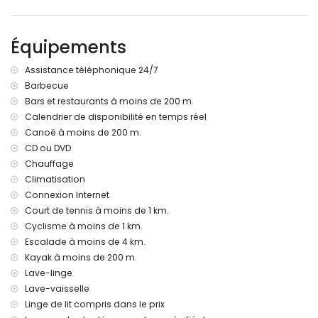
rive ou littoral le plus proche : Méditerranée, Jávea (à moins
de 100 mètres de la villa)
plage la plus proche : El Arenal, Jávea (à moins de 100
Équipements
mètres de la villa)
port le plus proche : Nou Fontana, Jávea (à moins de 200
Assistance téléphonique 24/7
mètres de la villa)
Barbecue
aéroport le plus proche : Alicante (à moins de 100
Bars et restaurants à moins de 200 m.
kilomètres de la villa)
deuxième aéroport le plus proche : Valence (> 100
Calendrier de disponibilité en temps réel
kilomètres)
Canoë à moins de 200 m.
transports publics à proximité : bus à 100 mètres
CD ou DVD
les animaux de compagnie ne sont pas admis
Chauffage
L'hébergement est très adapté pour les familles avec
Climatisation
enfants
Connexion Internet
Équipements et services inclus dans le prix de location de la
Court de tennis à moins de 1 km.
villa
Cyclisme à moins de 1 km.
internet (WiFi)
Escalade à moins de 4 km.
aspirateur et fer à repasser avec planche
Kayak à moins de 200 m.
linge de lit et serviettes
Lave-linge
service de réception et service d'urgence 24 heures
Lave-vaisselle
chauffage central et climatisation
Linge de lit compris dans le prix
Équipements et services avec supplément