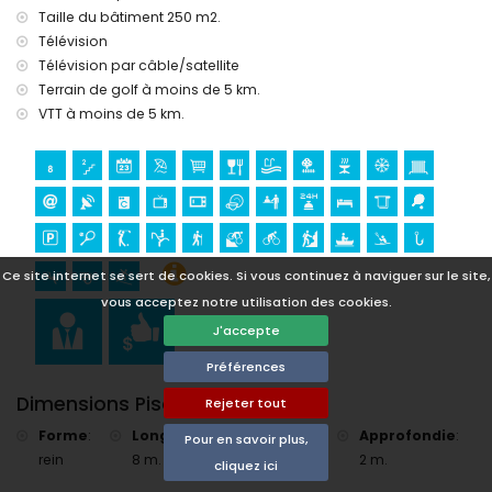
Sites touristiques et culture à Jávea, Costa Blanca
Taille du bâtiment 250 m2.
Télévision
musée (Histórico de Jávea, Jávea), église (Virgen de Loreto,
Télévision par câble/satellite
Puerto, Jávea), ruine (Molinos de Viento, Jávea), monument
(Pueblo de Jávea, Jávea), bâtiment architectural (Pueblo
Terrain de golf à moins de 5 km.
de Jávea, Jávea), lieu historique (Pueblo de Jávea et
VTT à moins de 5 km.
Jávea) (à moins de 5 kilomètres de l'hébergement)
château (Portal de la Vila et Denia) (à moins de 25
kilomètres de l'hébergement)
Sports
tennis, golf (Club de Golf Jávea), équitation, randonnée, VTT,
cyclisme, escalade, canoë, kayak, pêche, plongée,
Ce site internet se sert de cookies. Si vous continuez à naviguer sur le site,
snorkeling et surf (à moins de 5 kilomètres de la villa)
vous acceptez notre utilisation des cookies.
J'accepte
Préférences
Dimensions Piscine
Rejeter tout
Forme
:
Longueur
:
Largeur
:
Approfondie
:
Pour en savoir plus,
rein
8 m.
4 m.
2 m.
cliquez ici