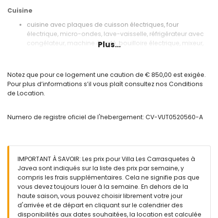
Cuisine
cuisine avec plaques de cuisson électriques, four
électrique, micro-ondes, lave-vaisselle, réfrigérateur avec
congélateur, machine à café, bouilloire électrique, mixeur,
Plus...
grille-pain et presse-agrumes
Chambres et salles de bains
Notez que pour ce logement une caution de € 850,00 est exigée.
chambre avec lit queen-size (mesurant 200 par 160cm),
Pour plus d’informations s’il vous plaît consultez nos Conditions
ventilateur et salle de bains en suite
de Location.
chambre avec lit queen-size (mesurant 200 par 160cm) et
ventilateur
Numero de registre oficiel de l'hebergement: CV-VUT0520560-A
chambre avec 2 lits simples (mesurant 200 par 90cm) et
ventilateur
chambre avec 2 lits simples (mesurant 200 par 90cm)
salle de bains en suite avec lavabo simple, baignoire et
toilettes
IMPORTANT À SAVOIR: Les prix pour Villa Les Carrasquetes à
salle de bains avec lavabo simple, baignoire, bidet et
Javea sont indiqués sur la liste des prix par semaine, y
toilettes
compris les frais supplémentaires. Cela ne signifie pas que
salle de bains avec lavabo simple, baignoire et toilettes
vous devez toujours louer à la semaine. En dehors de la
haute saison, vous pouvez choisir librement votre jour
Extérieur de la villa
d'arrivée et de départ en cliquant sur le calendrier des
grand terrain clôturé
disponibilités aux dates souhaitées, la location est calculée