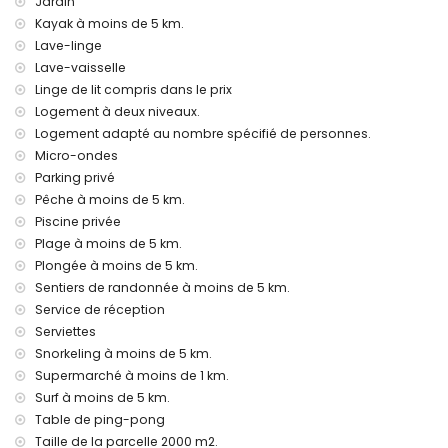
de la villa)
Jardin
deuxième aéroport le plus proche: Valence (> 100
Kayak à moins de 5 km.
kilomètres)
Lave-linge
les animaux de compagnie ne sont pas autorisés
Lave-vaisselle
Le logement est très adapté pour les familles avec enfants
Linge de lit compris dans le prix
Installations et services inclus dans le prix de location de la
Logement à deux niveaux.
villa
Logement adapté au nombre spécifié de personnes.
Micro-ondes
internet (fibre optique)
aspirateur et fer avec planche à repasser
Parking privé
linge de lit et serviettes
Pêche à moins de 5 km.
service de réception et service d'urgence 24 heures sur 24
Piscine privée
tennis de table
Plage à moins de 5 km.
chauffage central et climatisation
Plongée à moins de 5 km.
Installations et services avec supplément
Sentiers de randonnée à moins de 5 km.
Service de réception
lit supplémentaire et lits/couffins pour enfants (sur
demande)
Serviettes
Snorkeling à moins de 5 km.
Divertissements et activités de loisirs pour vos vacances à
Supermarché à moins de 1 km.
Jávea, Costa Blanca
Surf à moins de 5 km.
cinéma, théâtre, bar et promenade (Mediterráneo (Puerto))
Table de ping-pong
(à moins de 5 kilomètres de la maison)
Taille de la parcelle 2000 m2.