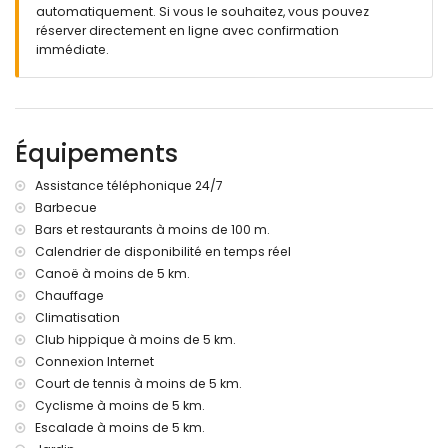
piscine privée en forme de rein mesurant 8m x 4m et 2m de
automatiquement. Si vous le souhaitez, vous pouvez
profondeur
réserver directement en ligne avec confirmation
magnifique jardin avec pelouse, gravier, arbres et mobilier
immédiate.
de jardin avec transats
véranda / jardin d'hiver
3 terrasses, dont une couverte
cuisine extérieure et barbecue
espace détente et salle à manger extérieure
Équipements
2 places de parking couvertes privées et 3 places de
parking privées
Assistance téléphonique 24/7
Barbecue
Informations supplémentaires
Bars et restaurants à moins de 100 m.
ville la plus proche: Jávea (à moins de 1000 mètres de la
Calendrier de disponibilité en temps réel
villa)
Canoë à moins de 5 km.
rivière ou rive la plus proche: Mediterráneo, Jávea (à moins
Chauffage
de 5 kilomètres de la villa)
plage la plus proche: La Grava, Jávea (à moins de 5
Climatisation
kilomètres de la villa)
Club hippique à moins de 5 km.
port le plus proche: Aduanas del Mar, Jávea (à moins de 5
Connexion Internet
kilomètres de la villa)
Court de tennis à moins de 5 km.
parc le plus proche: Montgó, Jávea (à moins de 5
Cyclisme à moins de 5 km.
kilomètres de la villa)
Escalade à moins de 5 km.
aéroport le plus proche: Alicante (à moins de 100 kilomètres