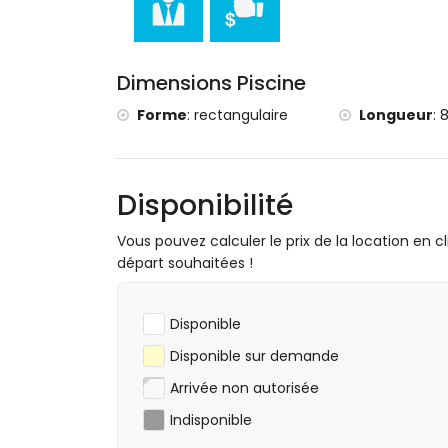
l'hébergement)
Sports
tennis, randonnée, VTT, cyclisme, escala
Dimensions Piscine
de 5 kilomètres de la villa)
golf (Club de Golf, Jávea) et équitation (à
Forme
:
rectangulaire
Longueur
:
8
Disponibilité
Vous pouvez calculer le prix de la location en cl
départ souhaitées !
Disponible
Disponible sur demande
Arrivée non autorisée
Indisponible