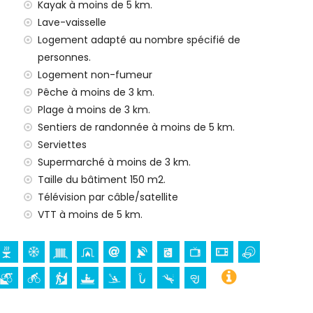
Kayak à moins de 5 km.
e location de la villa
Lave-vaisselle
Logement adapté au nombre spécifié de
personnes.
Logement non-fumeur
e 24h/24
Pêche à moins de 3 km.
Plage à moins de 3 km.
Sentiers de randonnée à moins de 5 km.
Serviettes
 enfants (sur demande)
Supermarché à moins de 3 km.
Taille du bâtiment 150 m2.
pour vos vacances à Jávea, Costa Blanca
Télévision par câble/satellite
t Jávea) (à moins de 5 kilomètres de la maison)
VTT à moins de 5 km.
 (Virgen de Loreto, Puerto, Jávea), ruine (Molinos de
ea, Jávea), bâtiment architectural (Pueblo de Jávea,
 et Jávea) (à moins de 10 kilomètres de l'hébergement)
Portal de la Vila et Denia) (à moins de 25 kilomètres de