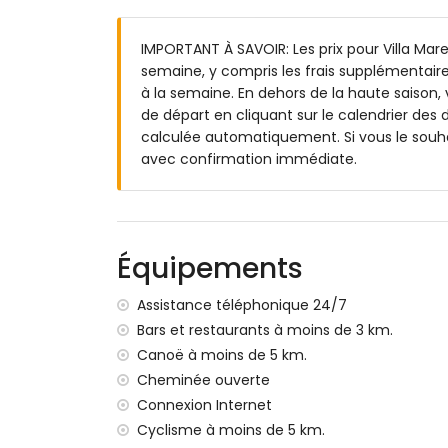
grand terrain clos
IMPORTANT À SAVOIR: Les prix pour Villa Marej
piscine privée mesurant 8m x 4m et 2m 
semaine, y compris les frais supplémentaire
magnifique jardin avec pelouse, gravier, a
à la semaine. En dehors de la haute saison, 
3 terrasses, dont une couverte
de départ en cliquant sur le calendrier des d
barbecue
calculée automatiquement. Si vous le souha
douche extérieure
avec confirmation immédiate.
coin salon extérieur et coin repas extérie
Informations supplémentaires
ville la plus proche : Jávea (à moins de 5 k
rivière ou bord de rivage le plus proche :
Équipements
plage la plus proche : El Arenal, Jávea (à 
port le plus proche : Nou Fontana (à moins
Assistance téléphonique 24/7
parc le plus proche : Montgó, Jávea (à moi
Bars et restaurants à moins de 3 km.
aéroport le plus proche : Alicante (à moins
Canoë à moins de 5 km.
deuxième aéroport le plus proche : Valenc
Cheminée ouverte
fumer est interdit
Connexion Internet
les animaux domestiques ne sont pas aut
L'hébergement est très adapté aux famil
Cyclisme à moins de 5 km.