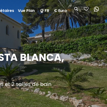
étaires
Vue Plan
FR
€ Euro
OSTA BLANCA,
 et 2 salles de bain