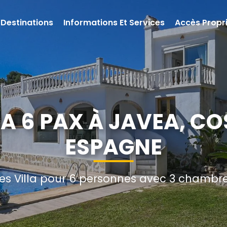
Destinations
Informations Et Services
Accès Propri
A 6 PAX À JAVEA, C
ESPAGNE
s Villa pour 6 personnes avec 3 chambres