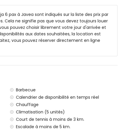
a 6 pax à Javea sont indiqués sur la liste des prix par
de profondeur
s. Cela ne signifie pas que vous devez toujours louer
rbres et mobilier de jardin avec transats
vous pouvez choisir librement votre jour d'arrivée et
isponibilités aux dates souhaitées, la location est
itez, vous pouvez réserver directement en ligne
ur
ilomètres de la villa)
 Mediterráneo, Jávea (à moins de 3 kilomètres de la villa)
moins de 3 kilomètres de la villa)
 de 3 kilomètres de la villa)
Barbecue
ns de 5 kilomètres de la villa)
Calendrier de disponibilité en temps réel
 de 100 kilomètres de la villa)
Chauffage
ia (> 100 kilomètres)
Climatisation (5 unités)
Court de tennis à moins de 3 km.
orisés
les avec enfants
Escalade à moins de 5 km.