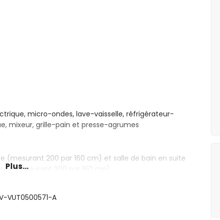
ctrique, micro-ondes, lave-vaisselle, réfrigérateur-
que, mixeur, grille-pain et presse-agrumes
ze (mesurant 200 par 160 cm) et salle de bain en suite
Plus...
-size (mesurant 200 par 160 cm)
mples (mesurant 200 par 90 cm)
e, douche et WC
 CV-VUT0500571-A
e et WC