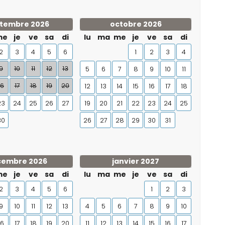
tembre 2026
octobre 2026
me
je
ve
sa
di
lu
ma
me
je
ve
sa
di
2
3
4
5
6
1
2
3
4
9
10
11
12
13
5
6
7
8
9
10
11
16
17
18
19
20
12
13
14
15
16
17
18
23
24
25
26
27
19
20
21
22
23
24
25
30
26
27
28
29
30
31
cembre 2026
janvier 2027
me
je
ve
sa
di
lu
ma
me
je
ve
sa
di
2
3
4
5
6
1
2
3
9
10
11
12
13
4
5
6
7
8
9
10
16
17
18
19
20
11
12
13
14
15
16
17