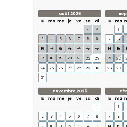
août 2026
sep
lu
ma
me
je
ve
sa
di
lu
ma
1
2
1
3
4
5
6
7
8
9
7
8
10
11
12
13
14
15
16
14
15
17
18
19
20
21
21
22
23
22
24
25
26
27
28
29
30
28
29
31
novembre 2026
dé
lu
ma
me
je
ve
sa
di
lu
ma
1
1
2
3
4
5
6
7
8
7
8
9
10
11
12
13
14
15
14
15