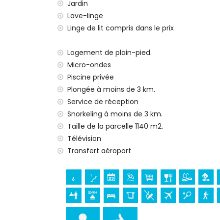
Jardin
Équipements et services inclus dans le prix d
Lave-linge
internet (WiFi)
Linge de lit compris dans le prix
aspirateur et fer et planche à repasser
linge de lit et serviettes de toilette
Logement de plain-pied.
service de réception et service d'urgenc
Micro-ondes
chauffage par air et climatisation
Piscine privée
Équipements et services à supplément
Plongée à moins de 3 km.
service aéroport
Service de réception
lit supplémentaire et lit/couchette pour
Snorkeling à moins de 3 km.
Taille de la parcelle 1140 m2.
Activités de divertissement et de loisirs 
Télévision
discothèque, bar, promenade (El Arenal e
Transfert aéroport
Sites et culture à Jávea, Costa Blanca
musée (Histórico de Jávea, Jávea), église
Viento, Jávea), monument (Pueblo de Jáv
Jávea), lieu historique (Pueblo de Jávea
palais (Palacio Real, Valencia), château (