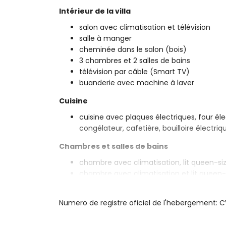
Intérieur de la villa
salon avec climatisation et télévision
salle à manger
cheminée dans le salon (bois)
3 chambres et 2 salles de bains
télévision par câble (Smart TV)
buanderie avec machine à laver
Cuisine
cuisine avec plaques électriques, four éle
congélateur, cafetière, bouilloire électri
Chambres et salles de bains
chambre avec climatisation, lit queen-si
chambre avec climatisation et lit queen
chambre avec climatisation et 2 lits si
salle de bain en suite avec lavabo simpl
Numero de registre oficiel de l'hebergement:
salle de bain avec lavabo simple, douch
Extérieur de la villa