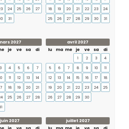
23
24
25
26
27
18
19
20
21
22
23
24
30
31
25
26
27
28
29
30
31
mars 2027
avril 2027
me
je
ve
sa
di
lu
ma
me
je
ve
sa
di
1
2
3
4
3
4
5
6
7
5
6
7
8
9
10
11
10
11
12
13
14
12
13
14
15
16
17
18
17
18
19
20
21
19
20
21
22
23
24
25
24
25
26
27
28
26
27
28
29
30
31
juin 2027
juillet 2027
me
je
ve
sa
di
lu
ma
me
je
ve
sa
di