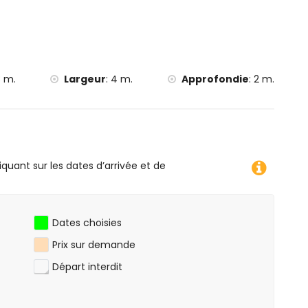
de, canoë, kayak, pêche, plongée et snorkeling (à moins
 moins de 10 kilomètres de la villa)
 m.
Largeur
:
4 m.
Approfondie
:
2 m.
iquant sur les dates d’arrivée et de
Dates choisies
Prix ​​sur demande
Départ interdit