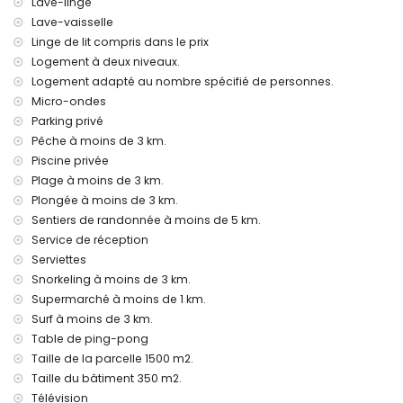
Lave-linge
port le plus proche : Puerto de Jávea (à moins de 4
kilomètres de la villa)
Lave-vaisselle
parc le plus proche : Plaza Parque Reina Sofia (à moins de
Linge de lit compris dans le prix
2 kilomètres de la villa)
Logement à deux niveaux.
aéroport le plus proche : Alicante (à moins de 100
Logement adapté au nombre spécifié de personnes.
kilomètres de la villa)
Micro-ondes
deuxième aéroport le plus proche : Valence (> 100
Parking privé
kilomètres)
transports publics à proximité : bus à moins de 1000 mètres
Pêche à moins de 3 km.
animaux domestiques autorisés
Piscine privée
L'hébergement est très adapté pour les familles avec
Plage à moins de 3 km.
enfants
Plongée à moins de 3 km.
Installations et services inclus dans le prix de location de la
Sentiers de randonnée à moins de 5 km.
villa
Service de réception
Serviettes
internet (fibre optique)
Snorkeling à moins de 3 km.
fer et planche à repasser
linge de lit et serviettes
Supermarché à moins de 1 km.
service de réception et service d'urgence 24h/24
Surf à moins de 3 km.
tennis de table
Table de ping-pong
chauffage central et climatisation
Taille de la parcelle 1500 m2.
Installations et services avec supplément
Taille du bâtiment 350 m2.
Télévision
lit supplémentaire et lits/cots pour enfants (sur demande)