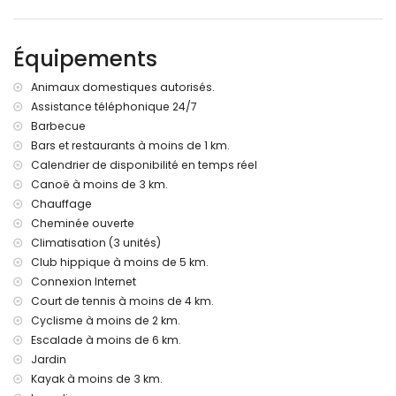
chambre avec 4 lits simples (mesurant 200 par 90cm) et
ventilateur
Équipements
Extérieur de la villa
Animaux domestiques autorisés.
grand terrain clos
Assistance téléphonique 24/7
piscine privée mesurant 10m x 5m et profondeur de 2m
Barbecue
beau jardin avec pelouse, arbres et mobilier de jardin avec
chaises longues
Bars et restaurants à moins de 1 km.
2 terrasses, dont 1 couverte
Calendrier de disponibilité en temps réel
cuisine extérieure et barbecue
Canoë à moins de 3 km.
douche extérieure
Chauffage
coin salon extérieur et coin repas extérieur
Cheminée ouverte
4 places de parking privées et clôturées
Climatisation (3 unités)
terrasse sur le toit
Club hippique à moins de 5 km.
Informations supplémentaires
Connexion Internet
ville la plus proche : Jávea (à moins de 1000 mètres de la
Court de tennis à moins de 4 km.
villa)
Cyclisme à moins de 2 km.
rivière ou bord de l'eau le plus proche : Mer Méditerranée (à
Escalade à moins de 6 km.
moins de 3 kilomètres de la villa)
Jardin
plage la plus proche : Playa de La Grava (à moins de 3
Kayak à moins de 3 km.
kilomètres de la villa)