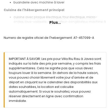
buanderie avec machine à laver
Cuisine de l'hébergement principal
cuisine avec plaque électrique, four électrique, micro-
ondes, lave-vaisselle, réfrigérateur-congélateur, machine à
Plus...
café, bouilloire électrique, mixeur, grille-pain et presse-
agrumes
Numero de registre oficiel de l'hebergement: AT-457099-A
Chambres et salles de bains de l'hébergement principal
chambre avec climatisation, lit queen size (mesurant 200
par 160cm) et salle de bains en suite
chambre avec lit queen size (mesurant 200 par 160cm) et
IMPORTANT À SAVOIR: Les prix pour Villa Riu Rau à Javea sont
ventilateur
indiqués sur la liste des prix par semaine, y compris les frais
2 chambres, chacune avec 2 lits simples (mesurant 200 par
supplémentaires. Cela ne signifie pas que vous devez
90cm) et ventilateur
toujours louer à la semaine. En dehors de la haute saison,
chambre avec climatisation et 2 lits simples (mesurant 200
vous pouvez choisir librement votre jour d'arrivée et de
par 90cm)
départ en cliquant sur le calendrier des disponibilités aux
salle de bains en suite avec double lavabo, douche et
dates souhaitées, la location est calculée
toilette
automatiquement. Si vous le souhaitez, vous pouvez
salle de bains avec double lavabo, baignoire/douche
réserver directement en ligne avec confirmation
combinée et toilette
immédiate.
salle de bains avec lavabo simple, douche et toilette
Intérieur de l'unité séparée