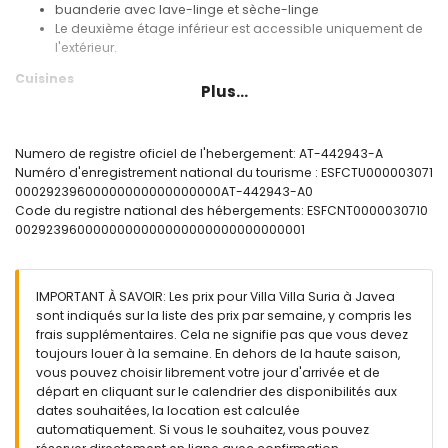
buanderie avec lave-linge et sèche-linge
Le deuxième étage inférieur est accessible uniquement de
l'extérieur.
Cuisines
Plus...
cuisine avec plaques électriques, four électrique, micro-
ondes, lave-vaisselle, réfrigérateur, congélateur, cafetière,
bouilloire électrique, mixeur, grille-pain et presse-agrumes
Numero de registre oficiel de l'hebergement: AT-442943-A
cuisine avec plaques électriques, micro-ondes et
Numéro d'enregistrement national du tourisme : ESFCTU000003071
réfrigérateur
00029239600000000000000000AT-442943-A0
Code du registre national des hébergements: ESFCNT0000030710
Chambres et salles de bains
0029239600000000000000000000000000001
chambre avec climatisation, lit queen size (mesurant 190
par 150cm), canapé-lit et salle de bain en suite
chambre avec climatisation, lit queen size (mesurant 190
IMPORTANT À SAVOIR: Les prix pour Villa Villa Suria à Javea
par 150cm), télévision, lecteur DVD et salle de bain en suite
sont indiqués sur la liste des prix par semaine, y compris les
chambre avec climatisation, lit double et salle de bain en
frais supplémentaires. Cela ne signifie pas que vous devez
suite
toujours louer à la semaine. En dehors de la haute saison,
chambre avec climatisation, lit double, télévision, lecteur
vous pouvez choisir librement votre jour d'arrivée et de
DVD et salle de bain en suite
départ en cliquant sur le calendrier des disponibilités aux
chambre avec climatisation, lit double (mesurant 190 par
dates souhaitées, la location est calculée
135cm)
automatiquement. Si vous le souhaitez, vous pouvez
chambre avec climatisation, 2 lits simples (mesurant 190