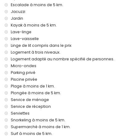
internet (WiFi)
Escalade à moins de 5 km.
fer et planche à repasser
Jacuzzi
linge de lit et serviettes
Jardin
service de réception et service d'urgence 24 heures sur 24
service de ménage deux fois par semaine
Kayak à moins de 5 km.
console de jeux (PlayStation 3) et table de ping-pong
Lave-linge
chauffage central et climatisation
Lave-vaisselle
jacuzzi extérieur
Linge de lit compris dans le prix
Équipements et services en supplément
Logement à trois niveaux.
Logement adapté au nombre spécifié de personnes.
service d'aéroport
Micro-ondes
lit supplémentaire (sur demande)
Parking privé
Divertissements et activités de loisirs pour vos vacances à
Piscine privée
Moraira, Costa Blanca
Plage à moins de 1 km.
théâtre, discothèque, bar et promenade (El Portet) (à moins
Plongée à moins de 5 km.
de 5 kilomètres de la maison)
Service de ménage
Curiosités et culture à Moraira, Costa Blanca
Service de réception
Serviettes
église (Iglesia Parroquial de Santa Catalina), château
Snorkeling à moins de 5 km.
(Castell de Moraira), ruine (Castell de Moraira), monument
Supermarché à moins de 1 km.
(Torre de Vigía del Cap d'Or), bâtiment architectural (Centre
historique) et lieu historique (Centre historique) (à moins de
Surf à moins de 5 km.