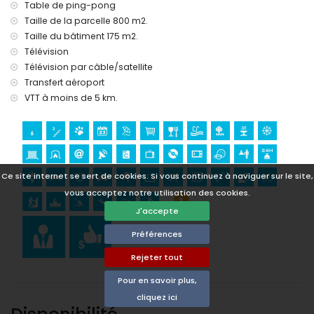
5 kilomètres de l'hébergement)
Table de ping-pong
musée (Écomusée Cemroqt L'almassera) (à moins de 10
Taille de la parcelle 800 m2.
kilomètres de l'hébergement)
Taille du bâtiment 175 m2.
Sports
Télévision
Télévision par câble/satellite
tennis, VTT, cyclisme, escalade, canoë, kayak, plongée,
Transfert aéroport
snorkeling et surf (à moins de 5 kilomètres de la villa)
golf (Club de Golf Ifach) et équitation (à moins de 10
VTT à moins de 5 km.
kilomètres de la villa)
Ce site internet se sert de cookies. Si vous continuez à naviguer sur le site,
vous acceptez notre utilisation des cookies.
J'accepte
Préférences
Rejeter tout
Pour en savoir plus,
cliquez ici