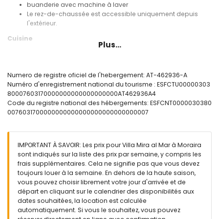
buanderie avec machine à laver
Le rez-de-chaussée est accessible uniquement depuis
l'extérieur.
Cuisine
Plus...
cuisine avec plaque à gaz, four électrique, micro-ondes,
lave-vaisselle, réfrigérateur-congélateur, cafetière,
bouilloire électrique, mixeur, grille-pain et presse-agrumes
Numero de registre oficiel de l'hebergement: AT-462936-A
Numéro d'enregistrement national du tourisme : ESFCTU00000303
Chambres et salles de bains
80007603170000000000000000000AT462936A4
chambre avec climatisation, canapé-lit et salle de bains
Code du registre national des hébergements: ESFCNT0000030380
attenante
0076031700000000000000000000000000007
2 chambres avec climatisation, chacune avec lit double et
salle de bains attenante
3 salles de bains attenantes, chacune avec lavabo simple,
IMPORTANT À SAVOIR: Les prix pour Villa Mira al Mar à Moraira
douche et toilettes
sont indiqués sur la liste des prix par semaine, y compris les
salle de bains avec lavabo simple, douche et toilettes
frais supplémentaires. Cela ne signifie pas que vous devez
Extérieur de la villa
toujours louer à la semaine. En dehors de la haute saison,
vous pouvez choisir librement votre jour d'arrivée et de
terrain clôturé
départ en cliquant sur le calendrier des disponibilités aux
piscine privée en forme de rein mesurant 7m x 4m
dates souhaitées, la location est calculée
jardin avec arbres et mobilier de jardin avec transats
automatiquement. Si vous le souhaitez, vous pouvez
2 terrasses dont 1 couverte