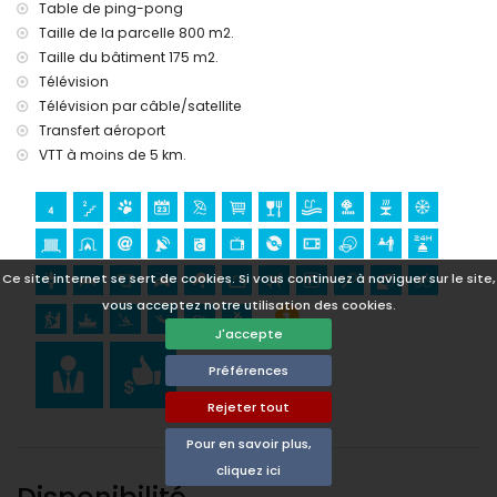
Musée (Ecomuseo Cemroqt L'almassera) (à moins de 10
Table de ping-pong
kilomètres de l'hébergement)
Taille de la parcelle 800 m2.
Taille du bâtiment 175 m2.
Sports
Télévision
Tennis, VTT, cyclisme, escalade, canoë, kayak, plongée,
Télévision par câble/satellite
snorkeling et surf (à moins de 5 kilomètres de la villa)
Transfert aéroport
Golf (Club de Golf Ifach) et équitation (à moins de 10
kilomètres de la villa)
VTT à moins de 5 km.
Ce site internet se sert de cookies. Si vous continuez à naviguer sur le site,
vous acceptez notre utilisation des cookies.
J'accepte
Préférences
Rejeter tout
Pour en savoir plus,
cliquez ici