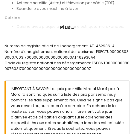
Antenne satellite (Astra) et télévision par câble (TDT)
Buanderie avec machine à laver
Cuisine
Cuisine avec plaque à gaz, four électrique, micro-ondes,
Plus...
lave-vaisselle, réfrigérateur-congélateur, machine à café,
bouilloire électrique, mixeur, grille-pain et presse-agrumes
Numero de registre oficiel de l'hebergement: AT-462936-A
Chambres et salles de bain
Numéro d'enregistrement national du tourisme : ESFCTU00000303
2 chambres avec climatisation, chacune avec lit double et
80007603170000000000000000000AT462936A4
salle de bain en suite
Code du registre national des hébergements: ESFCNT0000030380
Salle de bain en suite avec lavabo simple, douche et
0076031700000000000000000000000000007
toilette
2 salles de bain chacune avec lavabo simple, douche et
toilette
IMPORTANT À SAVOIR: Les prix pour Villa Mira al Mar 4 pax à
Extérieur de la villa
Moraira sont indiqués sur la liste des prix par semaine, y
compris les frais supplémentaires. Cela ne signifie pas que
Terrain clôturé
vous devez toujours louer à la semaine. En dehors de la
Piscine privée en forme de rein mesurant 7m x 4m
haute saison, vous pouvez choisir librement votre jour
Jardin avec arbres et mobilier de jardin avec transats
d'arrivée et de départ en cliquant sur le calendrier des
2 terrasses, dont 1 couverte
disponibilités aux dates souhaitées, la location est calculée
Barbecue
automatiquement. Si vous le souhaitez, vous pouvez
Espace de détente extérieur et coin repas extérieur