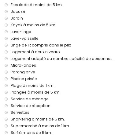
Fer et table à repasser
Escalade à moins de 5 km.
Linge de lit et serviettes
Jacuzzi
Service de réception et service d'urgence 24 heures sur 24
Jardin
Service de ménage deux fois par semaine
Console de jeux (PlayStation 3) et tennis de table
Kayak à moins de 5 km.
Chauffage central et climatisation
Lave-linge
Jacuzzi extérieur
Lave-vaisselle
Linge de lit compris dans le prix
Installations et services avec supplément
Logement à deux niveaux.
Service de navette aéroport
Logement adapté au nombre spécifié de personnes.
Lit supplémentaire (sur demande)
Micro-ondes
Divertissements et activités de loisirs pour vos vacances à
Parking privé
Moraira, Costa Blanca
Piscine privée
Théâtre, discothèque, bar et promenade (El Portet) (à moins
Plage à moins de 1 km.
de 5 kilomètres de la maison)
Plongée à moins de 5 km.
Service de ménage
Curiosités et culture à Moraira, Costa Blanca
Service de réception
Église (Iglesia Parroquial de Santa Catalina), château
Serviettes
(Castell de Moraira), ruine (Castell de Moraira), monument
Snorkeling à moins de 5 km.
(Torre de Vigía del Cap d'Or), bâtiment architectural (Centro
Supermarché à moins de 1 km.
histórico) et lieu historique (Centro histórico) (à moins de 5
kilomètres de l'hébergement)
Surf à moins de 5 km.