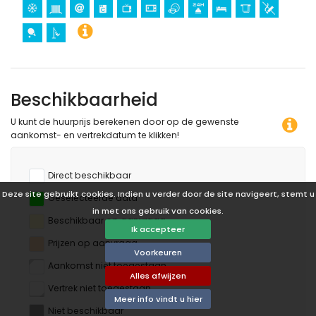
Beschikbaarheid
U kunt de huurprijs berekenen door op de gewenste
aankomst- en vertrekdatum te klikken!
Direct beschikbaar
Deze site gebruikt cookies. Indien u verder door de site navigeert, stemt u
Geselecteerde data
in met ons gebruik van cookies.
Beschikbaar op aanvraag
Ik accepteer
Prijzen op aanvraag
Voorkeuren
Aankomst niet toegestaan
Alles afwijzen
Vertrek niet toegestaan
Meer info vindt u hier
Niet beschikbaar