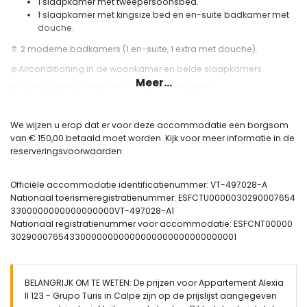
1 slaapkamer met tweepersoonsbed.
1 slaapkamer met kingsize bed en en-suite badkamer met
douche.
🚿 2 moderne badkamers (1 en-suite, 1 extra met douche).
❄️ Airconditioning in de woonkamer en beide slaapkamers.
Meer...
🌐 Hoogwaardige glasvezel-internetverbinding.
🏊 Gemeenschappelijk zwembad en buitendouche.
We wijzen u erop dat er voor deze accommodatie een borgsom
🛝 Speeltuin.
van € 150,00 betaald moet worden. Kijk voor meer informatie in de
🎾 Padelbaan.
reserveringsvoorwaarden.
Handige informatie:
Officiële accommodatie identificatienummer: VT-497028-A
🅿️ Optionele garageplaats. Raadpleeg beschikbaarheid en prijs.
Nationaal toerismeregistratienummer: ESFCTU0000030290007654
🛈 Belangrijk: op zaterdagen is er geen toegang tot of vertrek uit
3300000000000000000VT-497028-A1
de garage tussen 05:00 en 16:00 uur vanwege de wekelijkse markt.
Nationaal registratienummer voor accommodatie: ESFCNT00000
302900076543300000000000000000000000000001
🚭 Roken is niet toegestaan binnen de accommodatie.
🚫 Huisdieren zijn niet toegestaan.
📦 Beddengoed, handdoeken en keukendoeken inbegrepen.
BELANGRIJK OM TE WETEN: De prijzen voor Appartement Alexia
II 123 - Grupo Turis in Calpe zijn op de prijslijst aangegeven
📞 24-uurs telefonische noodhulpdienst.