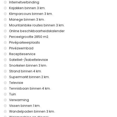
dichtstbijzijnde rivier of oever: Middellandse Zee (binnen 2
Internetverbinding
kilometer van de villa)
Kajakken binnen 3 km.
dichtstbijzijnde strand: Playa Punta Raset (binnen 4
Klimparcours binnen 3 km.
kilometer van de villa)
Manege binnen 3 km.
dichtstbijzijnde haven: Haven van Denia (binnen 2 kilometer
Mountainbike routes binnen 3 km.
van de villa)
Online beschikbaarheidskalender
dichtstbijzijnde luchthaven: Luchthaven Alicante-Elche
Perceelgrootte 2850 m2.
(binnen 100 kilometer van de villa)
volgende dichtstbijzijnde luchthaven: Luchthaven Valencia
Privéparkeerplaats
(binnen 100 kilometer van de villa)
Privézwembad
huisdieren zijn niet toegestaan
Receptieservice
De accommodatie is zeer geschikt voor families met
Satelliet-/kabeltelevisie
kinderen
Snorkelen binnen 3 km.
Faciliteiten en diensten inbegrepen in de huurprijs van de
Strand binnen 4 km.
villa
Supermarkt binnen 2 km.
internet (glasvezel)
Televisie
stofzuiger en strijkijzer met strijkplank
Tennisbaan binnen 4 km.
bedlinnen en handdoeken
Tuin
receptieservice en 24-uurs noodservice
Verwarming
vloerverwarming en airconditioning
Vissen binnen 1 km.
Faciliteiten en diensten tegen extra betaling
Wandelpaden binnen 3 km.