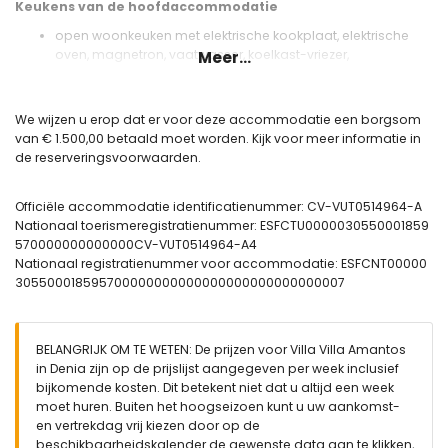
Keukens van de hoofdaccommodatie
open woonkeuken met elektrische kookplaat, elektrische
oven, magnetron, vaatwasser, koelkast-vriezer,
Meer...
koffiezetapparaat, waterkoker, mixer, broodrooster en
sapcentrifuge
We wijzen u erop dat er voor deze accommodatie een borgsom
Slaapkamers en badkamers van de hoofdaccommodatie
van € 1.500,00 betaald moet worden. Kijk voor meer informatie in
slaapkamer met airconditioning, slaapbank, televisie en
de reserveringsvoorwaarden.
en-suite badkamer
slaapkamer met airconditioning, kingsize bed (200 bij
Officiële accommodatie identificatienummer: CV-VUT0514964-A
180cm), televisie en en-suite badkamer
Nationaal toerismeregistratienummer: ESFCTU0000030550001859
slaapkamer met airconditioning, kingsize bed (200 bij
570000000000000CV-VUT0514964-A4
190cm) en en-suite badkamer
Nationaal registratienummer voor accommodatie: ESFCNT00000
slaapkamer met airconditioning, queensize bed (190 bij
305500018595700000000000000000000000000007
160cm), televisie en en-suite badkamer
slaapkamer met airconditioning, 2 eenpersoonsbedden
(200 bij 90cm) en en-suite badkamer
en-suite badkamer met dubbele wastafel, bad, douche,
BELANGRIJK OM TE WETEN: De prijzen voor Villa Villa Amantos
bidet en toilet
in Denia zijn op de prijslijst aangegeven per week inclusief
en-suite badkamer met dubbele wastafel, douche, bidet en
bijkomende kosten. Dit betekent niet dat u altijd een week
toilet
moet huren. Buiten het hoogseizoen kunt u uw aankomst-
2 en-suite badkamers, elk met enkele wastafel, douche en
en vertrekdag vrij kiezen door op de
toilet
beschikbaarheidskalender de gewenste data aan te klikken,