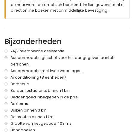
badkamer met dubbele wastafel, douche en toilet
de huur wordt automatisch berekend. Indien gewenst kunt u
direct online boeken met onmiddellijke bevestiging.
Interieur van het gastenverblijf
woonkeuken met elektrische kookplaat, koelkast,
koffiezetapparaat, waterkoker en broodrooster
slaapkamer met airconditioning, 2 eenpersoonsbedden
(200 bij 90cm) en ventilator
Bijzonderheden
badkamer met enkele wastafel, douche en toilet
24/7 telefonische assistentie
Exterieur van de villa
Accommodatie geschikt voor het aangegeven aantal
groot en omheind perceel
personen.
privézwembad van 11m x 5m en 2m diep
Accommodatie met twee woonlagen.
tuin met grind, bomen en tuinmeubelen met ligbedden
Airconditioning (8 eenheden)
5 terrassen, waarvan 1 overdekt
Barbecue
buitenkeuken en barbecue
buitendouche
Bars en restaurants binnen 1 km.
buiten zit- en eetgedeelte
Beddengoed inbegrepen in de prijs
2 privé overdekte parkeerplaatsen en 4 privé
Dakterras
parkeerplaatsen
Duiken binnen 3 km.
dakterras
Fietsroutes binnen 1 km.
Meer informatie
Grootte van het gebouw 403 m2.
Handdoeken
dichtstbijzijnde stad: Denia (binnen 2 kilometer van de villa)