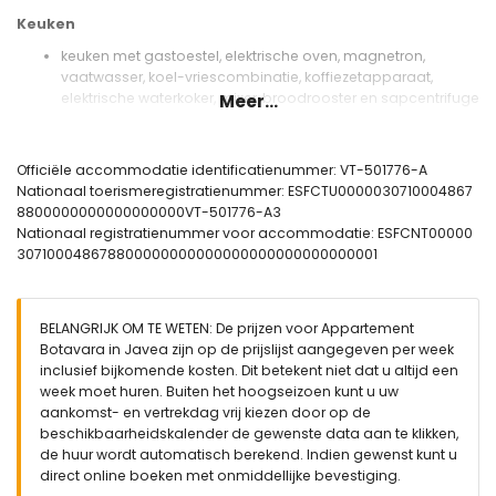
Keuken
keuken met gastoestel, elektrische oven, magnetron,
vaatwasser, koel-vriescombinatie, koffiezetapparaat,
elektrische waterkoker, mixer, broodrooster en sapcentrifuge
Meer...
Slaapkamers en badkamers
slaapkamer met airconditioning en 2 onderschuifbedden
Officiële accommodatie identificatienummer: VT-501776-A
(afmeting 190 bij 90 cm)
Nationaal toerismeregistratienummer: ESFCTU0000030710004867
slaapkamer met airconditioning en queensize bed
8800000000000000000VT-501776-A3
(afmeting 190 bij 150 cm) en en-suite badkamer
Nationaal registratienummer voor accommodatie: ESFCNT00000
slaapkamer met airconditioning en 2 eenpersoonsbedden
307100048678800000000000000000000000000001
(afmeting 190 bij 90 cm)
en-suite badkamer met enkele wastafel, bad/douche
combinatie, bidet en toilet
BELANGRIJK OM TE WETEN: De prijzen voor Appartement
2 badkamers elk met enkele wastafel, douche en toilet
Botavara in Javea zijn op de prijslijst aangegeven per week
Exterieur van het appartement
inclusief bijkomende kosten. Dit betekent niet dat u altijd een
week moet huren. Buiten het hoogseizoen kunt u uw
omheind perceel
aankomst- en vertrekdag vrij kiezen door op de
3 terrassen, waarvan 2 overdekt
beschikbaarheidskalender de gewenste data aan te klikken,
gemeenschappelijke omheinde overdekte parkeerplaats
de huur wordt automatisch berekend. Indien gewenst kunt u
dakterras
direct online boeken met onmiddellijke bevestiging.