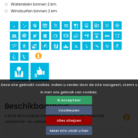
kasteel (Portal de la Vila en Denia) (binnen 25 kilometer van
Waterskiën binnen 2 km.
de accommodatie)
Windsurfen binnen 2 km.
Sporten
fietsen, kanoën, kajakken, snorkelen en surfen (binnen 1000
meter van het appartement)
tennis, wandelen, mountainbiken, klimmen, vissen, duiken,
windsurfen en waterskiën (binnen 5 kilometer van het
appartement)
golfen en paardrijden (binnen 10 kilometer van het
appartement)
Deze site gebruikt cookies. Indien u verder door de site navigeert, stemt u
in met ons gebruik van cookies.
Ik accepteer
Beschikbaarheid
Voorkeuren
U kunt de huurprijs berekenen door op de gewenste
Alles afwijzen
aankomst- en vertrekdatum te klikken!
Meer info vindt u hier