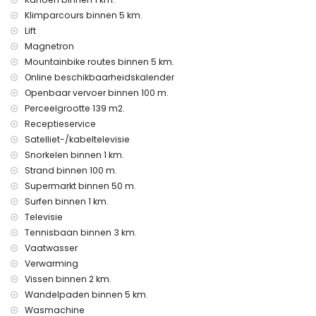
Klimparcours binnen 5 km.
internet (WiFi)
strijkijzer en strijkplank
Lift
bedlinnen en handdoeken
Magnetron
receptiedienst en 24-uurs noodservice
Mountainbike routes binnen 5 km.
centrale verwarming en airconditioning
Online beschikbaarheidskalender
Faciliteiten en diensten tegen extra kosten
Openbaar vervoer binnen 100 m.
Perceelgrootte 139 m2.
extra bed en kinderbed/ledikant (op aanvraag)
Receptieservice
Vermaak en recreatieve activiteiten voor uw vakantie in
Satelliet-/kabeltelevisie
Jávea, Costa Blanca
Snorkelen binnen 1 km.
bar, boulevard (Paseo Marítimo en Jávea) (binnen 500
Strand binnen 100 m.
meter van het huis)
Supermarkt binnen 50 m.
bioscoop (binnen 1000 meter van het huis)
Surfen binnen 1 km.
theater en discotheek (binnen 5 kilometer van het huis)
Televisie
Bezienswaardigheden en cultuur in Jávea, Costa Blanca
Tennisbaan binnen 3 km.
Vaatwasser
museum (Histórico de Jávea), kerk (San Bartolomé, Jávea),
Verwarming
ruïne (Molinos de Viento, Jávea), monument (Pueblo
Histórico, Jávea), architectonisch gebouw (Histórico de
Vissen binnen 2 km.
Jávea), historische plaats (Pueblo Histórico en Jávea)
Wandelpaden binnen 5 km.
(binnen 5 kilometer van de accommodatie)
Wasmachine