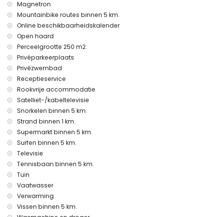
Magnetron
Faciliteiten en diensten tegen extra kosten
Mountainbike routes binnen 5 km.
extra bed en kinderbedjes (op aanvraag)
Online beschikbaarheidskalender
Open haard
Entertainment en vrijetijdsbesteding voor uw vakantie in
Jávea, Costa Blanca
Perceelgrootte 250 m2.
Privéparkeerplaats
bioscoop, discotheek, bar en promenade (Paseo del
Privézwembad
Arenal) (binnen 5 kilometer van het huis)
Receptieservice
Bezienswaardigheden en cultuur in Jávea, Costa Blanca
Rookvrije accommodatie
museum (Histórico de Jávea, Jávea), kerk (Virgen de Loreto,
Satelliet-/kabeltelevisie
Puerto, Jávea), ruïne (Molinos de Viento, Jávea), monument
Snorkelen binnen 5 km.
(Pueblo de Jávea, Jávea), architectonisch gebouw (Pueblo
Strand binnen 1 km.
de Jávea, Jávea), historische plaats (Pueblo de Jávea en
Supermarkt binnen 5 km.
Jávea) (binnen 10 kilometer van de accommodatie)
Surfen binnen 5 km.
paleis (Koninklijk Paleis van Valencia), kasteel (Portal de la
Televisie
Vila en Dénia) (binnen 25 kilometer van de accommodatie)
Tennisbaan binnen 5 km.
Sporten
Tuin
tennis, mountainbiken, fietsen, klimmen, kanoën, kajakken,
Vaatwasser
vissen, duiken, snorkelen en surfen (binnen 5 kilometer van
Verwarming
de villa)
Vissen binnen 5 km.
paardrijden (binnen 10 kilometer van de villa)