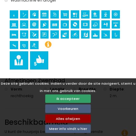
Wasmachine en droger
Afmetingen Zwembad
Deze site gebruikt cookies. Indien u verder door de site navigeert, stemt u
Vorm
:
Lengte
:
Breedte
:
Diepte
:
in met ons gebruik van cookies.
rechthoekig
8 m.
4 m.
2 m.
Ik accepteer
Voorkeuren
Alles afwijzen
Beschikbaarheid
Meer info vindt u hier
U kunt de huurprijs berekenen door op de gewenste