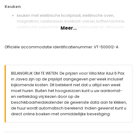
Keuken
keuken met elektrische kookplaat, elektrische oven,
magnetron, vaatwasser, koelkast-vriezer, koffiemachine,
elektrische waterkoker, mixer, broodrooster en citruspers
Meer...
Slaapkamers en badkamers
slaapkamer met airconditioning, 2 eenpersoonsbedden en
Officiële accommodatie identificatienummer: VT-500012-A
ventilator
2 slaapkamers met airconditioning, elk met 2
eenpersoonsbedden
badkamer met enkele wastafel, bad/douchecombinatie en
BELANGRIJK OM TE WETEN: De prijzen voor Villa Mar Azul 6 Pax
toilet
in Javea zijn op de prijslijst aangegeven per week inclusief
badkamer met enkele wastafel, bad en toilet
bijkomende kosten. Dit betekent niet dat u altijd een week
Exterieur van de villa
moet huren. Buiten het hoogseizoen kunt u uw aankomst-
en vertrekdag vrij kiezen door op de
omheind perceel
beschikbaarheidskalender de gewenste data aan te klikken,
privézwembad van 8m x 4m en 2m diep
de huur wordt automatisch berekend. Indien gewenst kunt u
tuin met bomen en tuinmeubilair met ligbedden
direct online boeken met onmiddellijke bevestiging.
3 terrassen, waarvan 1 overdekt
barbecue
buiten zitgedeelte en buiten eethoek
3 privéparkeerplaatsen