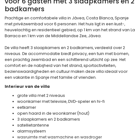
voor 6 gasten met 3 slaapkamers en 2
badkamers
Prachtige en comfortabele villa in Jávea, Costa Blanca, Spanje
met privézwembad voor 6 personen. Het huis ligt in een kust-,
heuvelachtig en residentieel gebied, op 1 km van het strand van La
Barraca en 1 km van de Middellandse Zee, Jávea.
De villa heeft 3 slaapkamers en 2 badkamers, verdeeld over 2
niveaus. De accommodatie biedt privacy, een tuin met bomen,
een prachtig zwembad en een schitterend uitzicht op zee. Het
comfort en de nabijheid van het strand, sportactiviteiten,
bezienswaardigheden en cultuur maken deze villa ideaal voor
een vakantie in Spanje met familie of vrienden.
Interieur van de villa
grote villa met 2 niveaus
woonkamer met televisie, DVD-speler en hi-fi
eetkamer
open haard in de woonkamer (hout)
3 slaapkamers en 2 badkamers
satellietantenne
alarmsysteem
wasruimte met wasmachine en wasdroger