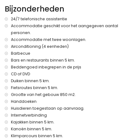
Bijzonderheden
Meer informatie
dichtstbijzijnde stad: Jávea (binnen 5 kilometer van de villa)
24/7 telefonische assistentie
dichtstbijzijnde oever of kust: Middellandse Zee, Jávea
Accommodatie geschikt voor het aangegeven aantal
(binnen 1000 meter van de villa)
personen.
dichtstbijzijnde strand: La Barraca (binnen 1000 meter van
de villa)
Accommodatie met twee woonlagen.
dichtstbijzijnde luchthaven: Alicante (binnen 100 kilometer
Airconditioning (4 eenheden)
van de villa)
Barbecue
tweede dichtstbijzijnde luchthaven: Valencia (> 100
Bars en restaurants binnen 5 km.
kilometer)
Beddengoed inbegrepen in de prijs
roken niet toegestaan
CD of DVD
raadpleeg of huisdieren zijn toegestaan
Duiken binnen 5 km.
De accommodatie is zeer geschikt voor gezinnen met
kinderen
Fietsroutes binnen 5 km.
Grootte van het gebouw 850 m2.
Faciliteiten en diensten inbegrepen in de huurprijs van de
Handdoeken
villa
Huisdieren toegestaan op aanvraag.
internet (WiFi)
Internetverbinding
stofzuiger en strijkijzer en strijkplank
Kajakken binnen 5 km.
bedlinnen en handdoeken
Kanoën binnen 5 km.
receptiedienst en 24-uurs noodservice
luchtverwarming en airconditioning
Klimparcours binnen 5 km.