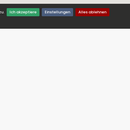
zu.
Ich akzeptiere
Einstellungen
Alles ablehnen
erpassen Sie nie unsere Angebote
el: