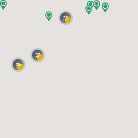
21
37
35