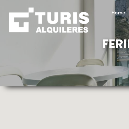
Home
FER