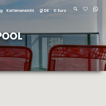
ng
Kartenansicht
DE
€ Euro
POOL