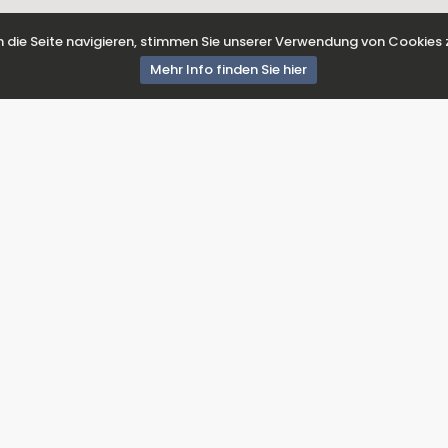
 die Seite navigieren, stimmen Sie unserer Verwendung von Cookies 
Mehr Info finden Sie hier
Unterstützung
V
Reiseversicherungsbedingungen
Wir über uns
Tit
Kontaktieren Sie uns
Login-Seite für Eigentümer