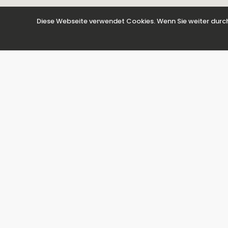
Diese Webseite verwendet Cookies. Wenn Sie weiter durch
Calperent - Grupo Turis
Castellon 4 - Edificio Turis
03710 Calpe / Alicante
Spaniën
Tel: +34 96 583 77 85