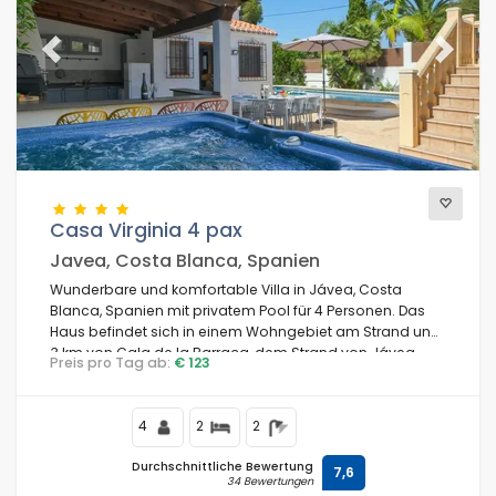
Previous
Next
Casa Virginia 4 pax
Javea, Costa Blanca, Spanien
Wunderbare und komfortable Villa in Jávea, Costa
Blanca, Spanien mit privatem Pool für 4 Personen. Das
Haus befindet sich in einem Wohngebiet am Strand und
3 km von Cala de la Barraca, dem Strand von Jávea,
Preis pro Tag ab:
€ 123
entfernt.
4
2
2
Durchschnittliche Bewertung
7,6
34 Bewertungen