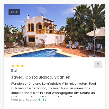
VILLA
Previous
Next
Sol
Javea, Costa Blanca, Spanien
Wunderschöne und komfortable Villa mit privatem Pool
in Jávea, Costa Blanca, Spanien für 4 Personen. Das
Haus befindet sich in einer Wohngegend am Strand und
ist 3 km vom Strand El Arenal, Jávea entfernt.
Preis pro Tag ab:
€ 132