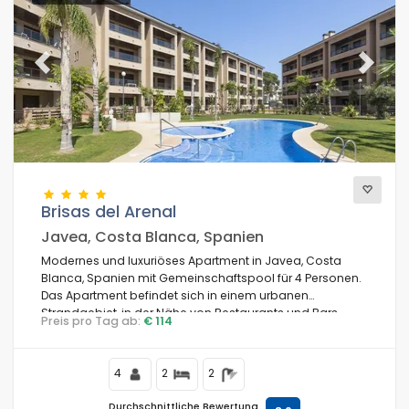
Previous
Next
Brisas del Arenal
Javea, Costa Blanca, Spanien
Modernes und luxuriöses Apartment in Javea, Costa
Blanca, Spanien mit Gemeinschaftspool für 4 Personen.
Das Apartment befindet sich in einem urbanen
Strandgebiet, in der Nähe von Restaurants und Bars,
Preis pro Tag ab:
€ 114
Geschäften und Supermärkten, und ist nur 50 m vom
Arenal Javea Strand entfernt.
4
2
2
Durchschnittliche Bewertung