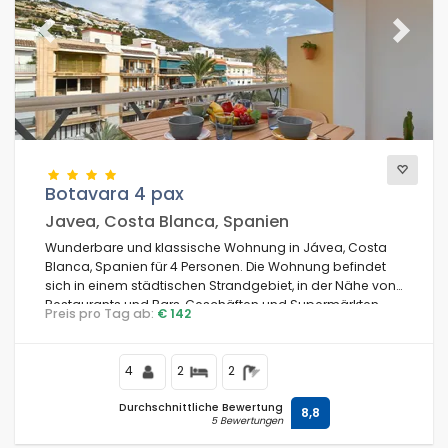
Previous
Next
Botavara 4 pax
Javea, Costa Blanca, Spanien
Wunderbare und klassische Wohnung in Jávea, Costa
Blanca, Spanien für 4 Personen. Die Wohnung befindet
sich in einem städtischen Strandgebiet, in der Nähe von
Restaurants und Bars, Geschäften und Supermärkten,
Preis pro Tag ab:
€ 142
100 m vom Playa de la Grava, dem Strand von Jávea,
und 0,1 km vom Mittelmeer, Jávea entfernt.
4
2
2
Durchschnittliche Bewertung
8,8
5 Bewertungen