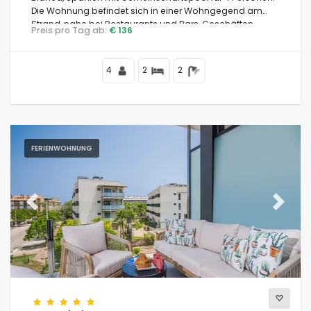
Die Wohnung befindet sich in einer Wohngegend am
Strand, nahe bei Restaurants und Bars, Geschäften,
Preis pro Tag ab:
€ 136
Supermärkten und einem Tennisplatz, 200 m vom
Arenal-Strand und 0,2 km vom Mittelmeer entfernt.
4
2
2
FERIENWOHNUNG
Previous
Next