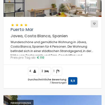
Blicke
Puerto Mar
Weitere Kategorien
Javea, Costa Blanca, Spanien
Wunderschöne und gemütliche Wohnung in Jávea,
Costa Blanca, Spanien für 4 Personen. Die Wohnung
befindet sich in einer städtischen Strandgegend, in der
Nähe von Restaurants und Bars, Geschäften und
Preis pro Tag ab:
€ 110
Supermärkten, 200 m vom Strand Playa de la Grava und
0,2 km vom Mittelmeer in Jávea entfernt.
4
2
1
Durchschnittliche Bewertung
8,9
7 Bewertungen
FERIENWOHNUNG