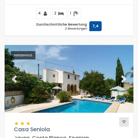
und 0,1 km vom Mittelmeer, Jávea entfernt.
4
2
1
Durchschnittliche Bewertung
7,4
3 Bewertungen
FERIENHAUS
Previous
Next
Casa Seniola
Javea, Costa Blanca, Spanien