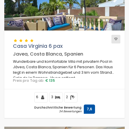
Previous
Next
Casa Virginia 6 pax
Javea, Costa Blanca, Spanien
Wunderbare und komfortable Villa mit privatem Pool in
Jávea, Costa Blanca, Spanien für 6 Personen. Das Haus
liegt in einem Wohnstrandgebiet und 3 km vom Strand
Cala de la Barraca, Jávea entfernt.
Preis pro Tag ab:
€ 135
6
3
2
Durchschnittliche Bewertung
7,6
34 Bewertungen