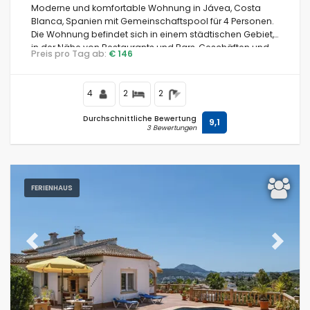
Moderne und komfortable Wohnung in Jávea, Costa
Blanca, Spanien mit Gemeinschaftspool für 4 Personen.
Die Wohnung befindet sich in einem städtischen Gebiet,
in der Nähe von Restaurants und Bars, Geschäften und
Preis pro Tag ab:
€ 146
Supermärkten und 2 km vom Strand La Grava, Puerto,
Jávea entfernt.
4
2
2
Durchschnittliche Bewertung
9,1
3 Bewertungen
FERIENHAUS
Previous
Next