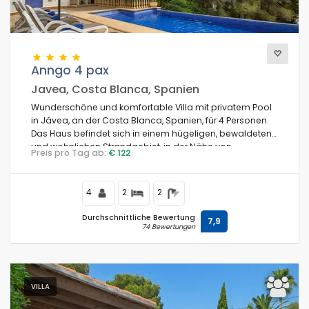
Anngo 4 pax
Javea, Costa Blanca, Spanien
Wunderschöne und komfortable Villa mit privatem Pool
in Jávea, an der Costa Blanca, Spanien, für 4 Personen.
Das Haus befindet sich in einem hügeligen, bewaldeten
und wohnlichen Strandgebiet, in der Nähe von
Preis pro Tag ab:
€ 122
Supermärkten und 4 km vom Strand La Granadella,
Jávea entfernt.
4
2
2
Durchschnittliche Bewertung
7,9
74 Bewertungen
VILLA