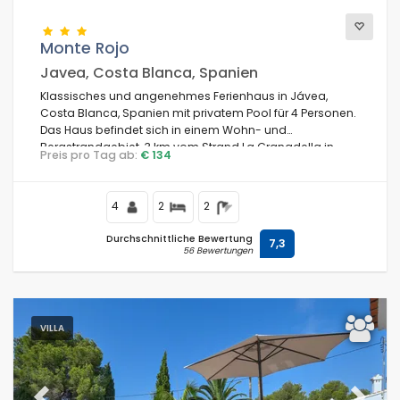
Monte Rojo
Javea, Costa Blanca, Spanien
Klassisches und angenehmes Ferienhaus in Jávea,
Costa Blanca, Spanien mit privatem Pool für 4 Personen.
Das Haus befindet sich in einem Wohn- und
Bergstrandgebiet, 3 km vom Strand La Granadella in
Preis pro Tag ab:
€ 134
Jávea entfernt.
4
2
2
Durchschnittliche Bewertung
7,3
56 Bewertungen
VILLA