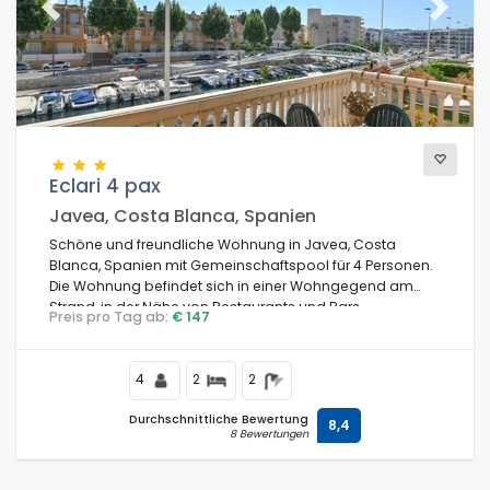
Previous
Next
Eclari 4 pax
Javea, Costa Blanca, Spanien
Schöne und freundliche Wohnung in Javea, Costa
Blanca, Spanien mit Gemeinschaftspool für 4 Personen.
Die Wohnung befindet sich in einer Wohngegend am
Strand, in der Nähe von Restaurants und Bars,
Preis pro Tag ab:
€ 147
Geschäften, Supermärkten und einem Tennisplatz, 500
m vom Strand El Arenal, Javea und 0,5 km vom
Mittelmeer entfernt.
4
2
2
Durchschnittliche Bewertung
8,4
8 Bewertungen