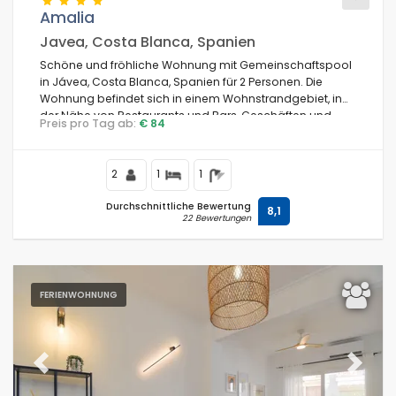
Amalia
Javea, Costa Blanca, Spanien
Schöne und fröhliche Wohnung mit Gemeinschaftspool
Bedingungen
in Jávea, Costa Blanca, Spanien für 2 Personen. Die
Wohnung befindet sich in einem Wohnstrandgebiet, in
der Nähe von Restaurants und Bars, Geschäften und
Preis pro Tag ab:
€ 84
Supermärkten, 1 km vom Strand La Grava, Puerto, Jávea
Optionell
und 1 km vom Mediterráneo, Jávea entfernt.
2
1
1
Durchschnittliche Bewertung
8,1
22 Bewertungen
Entfernungen
Komfort
FERIENWOHNUNG
Dienste
Previous
Next