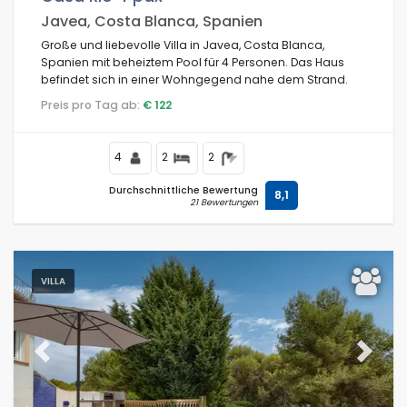
Javea, Costa Blanca, Spanien
Große und liebevolle Villa in Javea, Costa Blanca,
Spanien mit beheiztem Pool für 4 Personen. Das Haus
befindet sich in einer Wohngegend nahe dem Strand.
Preis pro Tag ab:
€ 122
4
2
2
Durchschnittliche Bewertung
8,1
21 Bewertungen
VILLA
Previous
Next