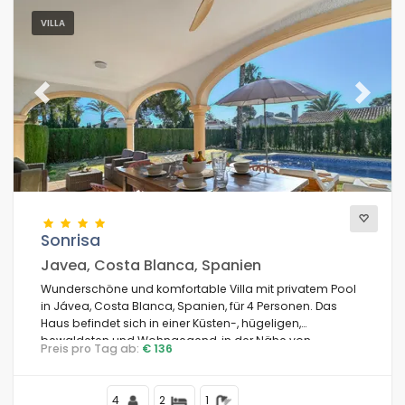
VILLA
Previous
Next
Sonrisa
Javea, Costa Blanca, Spanien
Wunderschöne und komfortable Villa mit privatem Pool
in Jávea, Costa Blanca, Spanien, für 4 Personen. Das
Haus befindet sich in einer Küsten-, hügeligen,
bewaldeten und Wohngegend, in der Nähe von
Preis pro Tag ab:
€ 136
Restaurants und Bars, Supermärkten und einem
Tennisplatz und 2 km vom Playa Ambolo, dem Strand
von Jávea, entfernt.
4
2
1