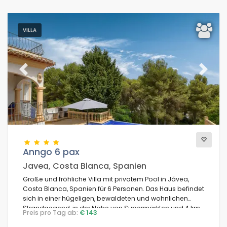
VILLA
Previous
Next
Anngo 6 pax
Javea, Costa Blanca, Spanien
Große und fröhliche Villa mit privatem Pool in Jávea,
Costa Blanca, Spanien für 6 Personen. Das Haus befindet
sich in einer hügeligen, bewaldeten und wohnlichen
Strandgegend, in der Nähe von Supermärkten und 4 km
Preis pro Tag ab:
€ 143
vom Strand La Granadella, Jávea, entfernt.