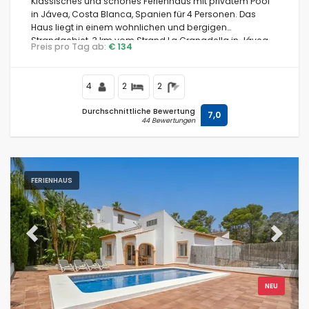
Klassisches und schönes Ferienhaus mit privatem Pool
in Jávea, Costa Blanca, Spanien für 4 Personen. Das
Haus liegt in einem wohnlichen und bergigen
Strandgebiet, 3 km vom Strand La Granadella in Jávea
Preis pro Tag ab:
€ 134
entfernt.
4
2
2
Durchschnittliche Bewertung
7,0
44 Bewertungen
FERIENHAUS
Previous
Next
NEU