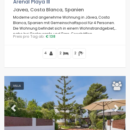
Arenal Playa III
Javea, Costa Blanca, Spanien
Moderne und angenehme Wohnung in Jávea, Costa
Blanca, Spanien mit Gemeinschaftspool für 4 Personen.
Die Wohnung befindet sich in einem Wohnstrandgebiet,
nahe bei Restaurants und Bars, Geschäften,
Preis pro Tag ab:
€ 138
Supermärkten und einem Tennisplatz, 500 m vom Strand
Arenal, 3 km von der Altstadt von Jávea und 0,5 km vom
Mittelmeer entfernt.
4
2
2
VILLA
Previous
Next