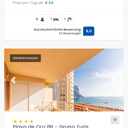
und Supermärkten und ist nur 50 m vom Strand Cantal
Preis pro Tag ab:
€ 64
Roig entfernt.
4
1
1
Durchschnittliche Bewertung
8,0
52 Bewertungen
FERIENWOHNUNG
Previous
Next
Playa de Oro 8B - Grupo Turis