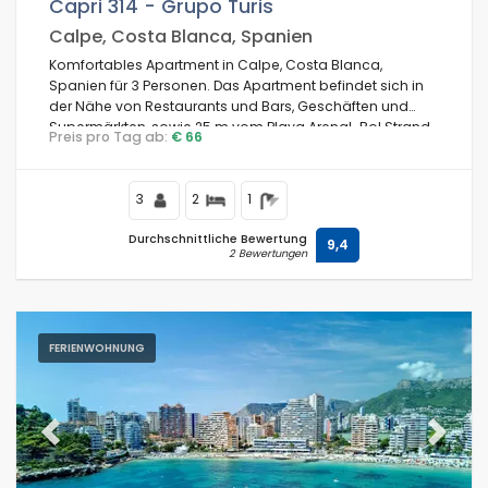
Capri 314 - Grupo Turis
Calpe, Costa Blanca, Spanien
Komfortables Apartment in Calpe, Costa Blanca,
Spanien für 3 Personen. Das Apartment befindet sich in
der Nähe von Restaurants und Bars, Geschäften und
Supermärkten, sowie 25 m vom Playa Arenal-Bol Strand
Preis pro Tag ab:
€ 66
entfernt.
3
2
1
Durchschnittliche Bewertung
9,4
2 Bewertungen
FERIENWOHNUNG
Previous
Next