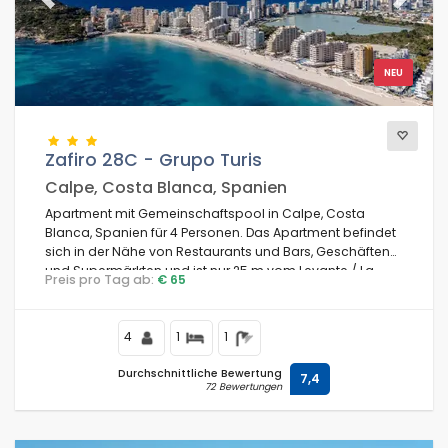
Previous
Next
NEU
Zafiro 28C - Grupo Turis
Calpe, Costa Blanca, Spanien
Apartment mit Gemeinschaftspool in Calpe, Costa
Blanca, Spanien für 4 Personen. Das Apartment befindet
sich in der Nähe von Restaurants und Bars, Geschäften
und Supermärkten und ist nur 25 m vom Levante / La
Preis pro Tag ab:
€ 65
Fossa Strand entfernt.
4
1
1
Durchschnittliche Bewertung
7,4
72 Bewertungen