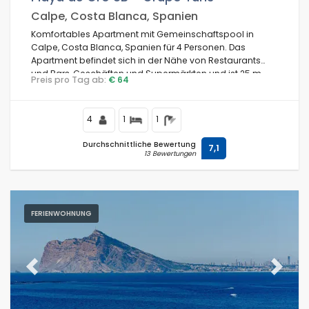
Calpe, Costa Blanca, Spanien
Komfortables Apartment mit Gemeinschaftspool in
Calpe, Costa Blanca, Spanien für 4 Personen. Das
Apartment befindet sich in der Nähe von Restaurants
und Bars, Geschäften und Supermärkten und ist 25 m
Preis pro Tag ab:
€ 64
vom Strand entfernt.
4
1
1
Durchschnittliche Bewertung
7,1
13 Bewertungen
FERIENWOHNUNG
Previous
Next