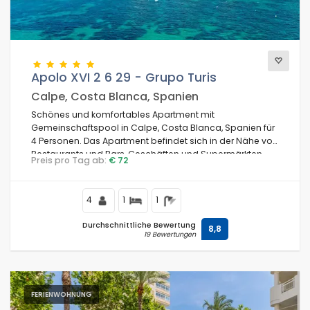
Apolo XVI 2 6 29 - Grupo Turis
Calpe, Costa Blanca, Spanien
Schönes und komfortables Apartment mit
Gemeinschaftspool in Calpe, Costa Blanca, Spanien für
4 Personen. Das Apartment befindet sich in der Nähe von
Restaurants und Bars, Geschäften und Supermärkten
Preis pro Tag ab:
€ 72
und ist nur 25 Meter vom Playa de la Fossa oder Levante
Strand entfernt.
4
1
1
Durchschnittliche Bewertung
8,8
19 Bewertungen
FERIENWOHNUNG