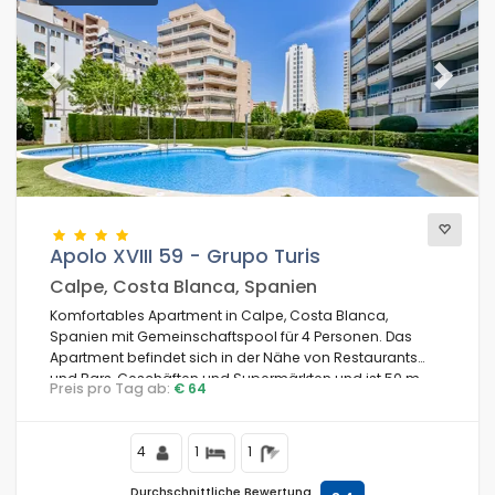
Previous
Next
Apolo XVIII 59 - Grupo Turis
Calpe, Costa Blanca, Spanien
Komfortables Apartment in Calpe, Costa Blanca,
Spanien mit Gemeinschaftspool für 4 Personen. Das
Apartment befindet sich in der Nähe von Restaurants
und Bars, Geschäften und Supermärkten und ist 50 m
Preis pro Tag ab:
€ 64
vom Cantal Roig Strand entfernt.
4
1
1
Durchschnittliche Bewertung