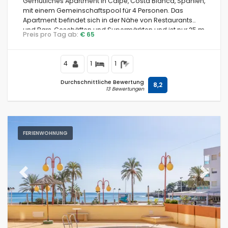
Gemütliches Apartment in Calpe, Costa Blanca, Spanien,
mit einem Gemeinschaftspool für 4 Personen. Das
Apartment befindet sich in der Nähe von Restaurants
und Bars, Geschäften und Supermärkten und ist nur 25 m
Preis pro Tag ab:
€ 65
vom Playa de Levante oder La Fossa Strand entfernt.
4
1
1
Durchschnittliche Bewertung
8,2
13 Bewertungen
FERIENWOHNUNG
Previous
Next