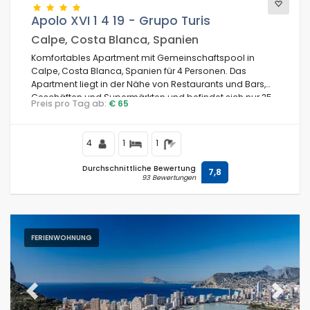
Apolo XVI 1 4 19 - Grupo Turis
Calpe, Costa Blanca, Spanien
Komfortables Apartment mit Gemeinschaftspool in
Calpe, Costa Blanca, Spanien für 4 Personen. Das
Apartment liegt in der Nähe von Restaurants und Bars,
Geschäften und Supermärkten und befindet sich nur 25
Preis pro Tag ab:
€ 65
m vom Strand La Fossa / Levante entfernt.
4
1
1
Durchschnittliche Bewertung
7,8
93 Bewertungen
FERIENWOHNUNG
Previous
Next