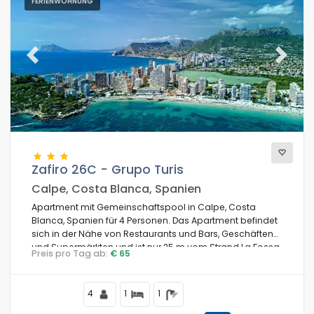
FERIENWOHNUNG
Previous
Next
Zafiro 26C - Grupo Turis
Calpe, Costa Blanca, Spanien
Apartment mit Gemeinschaftspool in Calpe, Costa
Blanca, Spanien für 4 Personen. Das Apartment befindet
sich in der Nähe von Restaurants und Bars, Geschäften
und Supermärkten und ist nur 25 m vom Strand La Fossa
Preis pro Tag ab:
€ 65
/ Levante entfernt.
4
1
1