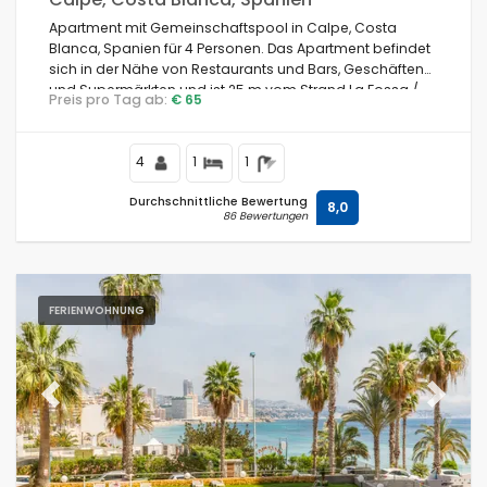
Apartment mit Gemeinschaftspool in Calpe, Costa
Blanca, Spanien für 4 Personen. Das Apartment befindet
sich in der Nähe von Restaurants und Bars, Geschäften
und Supermärkten und ist 25 m vom Strand La Fossa /
Preis pro Tag ab:
€ 65
Levante entfernt.
4
1
1
Durchschnittliche Bewertung
8,0
86 Bewertungen
FERIENWOHNUNG
Previous
Next