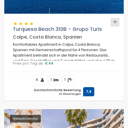
Turquesa Beach 310B - Grupo Turis
Calpe, Costa Blanca, Spanien
Komfortables Apartment in Calpe, Costa Blanca,
Spanien mit Gemeinschaftspool für 4 Personen. Das
Apartment befindet sich in der Nähe von Restaurants
und Bars, Geschäften und Supermärkten und ist nur 25 m
Preis pro Tag ab:
€ 64
vom Playa de Levante Strand entfernt.
4
1
1
Durchschnittliche Bewertung
7,9
43 Bewertungen
FERIENWOHNUNG