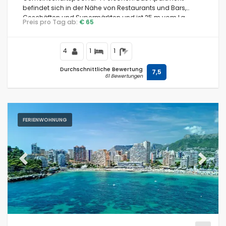
befindet sich in der Nähe von Restaurants und Bars,
Geschäften und Supermärkten und ist 25 m vom La
Preis pro Tag ab:
€ 65
Fossa / Levante Strand entfernt.
4
1
1
Durchschnittliche Bewertung
7,5
61 Bewertungen
FERIENWOHNUNG
Previous
Next