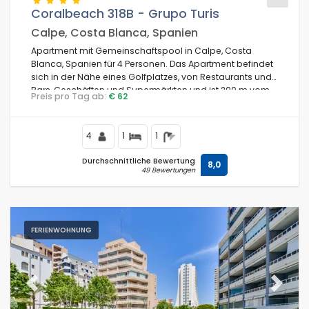
Coralbeach 318B - Grupo Turis
Calpe, Costa Blanca, Spanien
Apartment mit Gemeinschaftspool in Calpe, Costa
Bedingungen
Blanca, Spanien für 4 Personen. Das Apartment befindet
sich in der Nähe eines Golfplatzes, von Restaurants und
Bars, Geschäften und Supermärkten und ist 200 m vom
Preis pro Tag ab:
€ 62
Strand La Fossa / Levante entfernt.
Optionell
4
1
1
Durchschnittliche Bewertung
8,0
49 Bewertungen
Entfernungen
Komfort
FERIENWOHNUNG
Dienste
Previous
Next