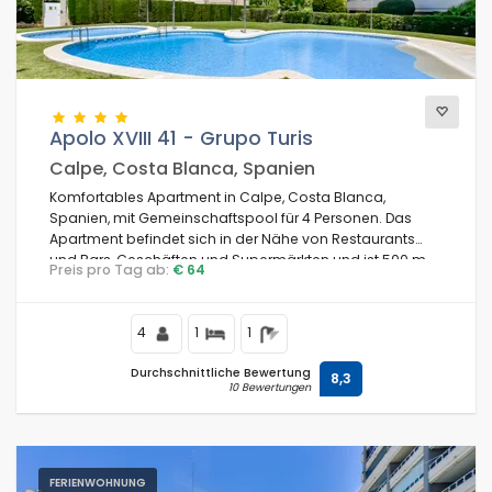
Blicke
Apolo XVIII 41 - Grupo Turis
Weitere Kategorien
Calpe, Costa Blanca, Spanien
Komfortables Apartment in Calpe, Costa Blanca,
Spanien, mit Gemeinschaftspool für 4 Personen. Das
Apartment befindet sich in der Nähe von Restaurants
und Bars, Geschäften und Supermärkten und ist 500 m
Preis pro Tag ab:
€ 64
vom Playa Cantal Roig und Playa Levante Strand
entfernt.
4
1
1
Durchschnittliche Bewertung
8,3
10 Bewertungen
FERIENWOHNUNG