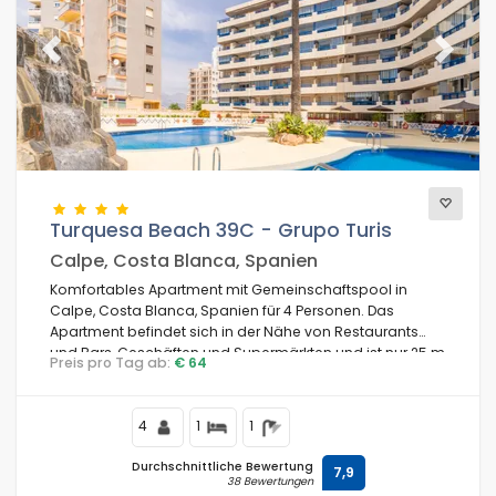
Previous
Next
Turquesa Beach 39C - Grupo Turis
Calpe, Costa Blanca, Spanien
Komfortables Apartment mit Gemeinschaftspool in
Calpe, Costa Blanca, Spanien für 4 Personen. Das
Apartment befindet sich in der Nähe von Restaurants
und Bars, Geschäften und Supermärkten und ist nur 25 m
Preis pro Tag ab:
€ 64
vom Playa de Levante Strand entfernt.
4
1
1
Durchschnittliche Bewertung
7,9
38 Bewertungen