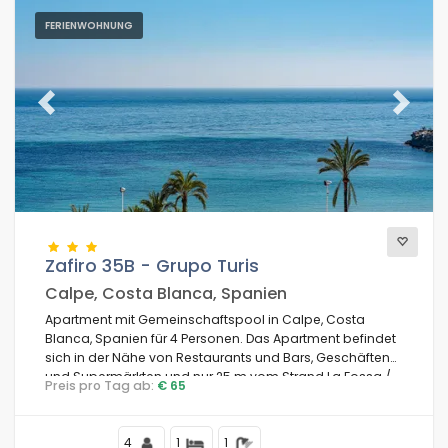
FERIENWOHNUNG
Previous
Next
Zafiro 35B - Grupo Turis
Calpe, Costa Blanca, Spanien
Apartment mit Gemeinschaftspool in Calpe, Costa
Blanca, Spanien für 4 Personen. Das Apartment befindet
sich in der Nähe von Restaurants und Bars, Geschäften
und Supermärkten und nur 25 m vom Strand La Fossa /
Preis pro Tag ab:
€ 65
Levante entfernt.
4
1
1