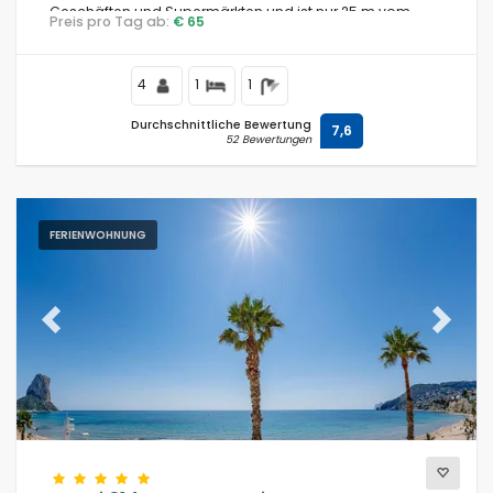
Geschäften und Supermärkten und ist nur 25 m vom
Preis pro Tag ab:
€ 65
Strand La Fossa / Levante entfernt.
4
1
1
Durchschnittliche Bewertung
7,6
52 Bewertungen
FERIENWOHNUNG
Previous
Next