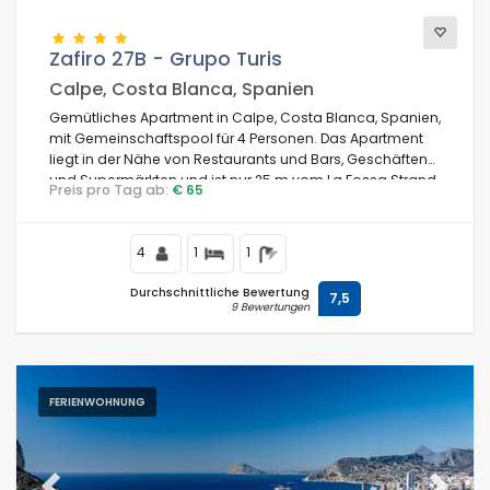
Zafiro 27B - Grupo Turis
Calpe, Costa Blanca, Spanien
Gemütliches Apartment in Calpe, Costa Blanca, Spanien,
mit Gemeinschaftspool für 4 Personen. Das Apartment
liegt in der Nähe von Restaurants und Bars, Geschäften
und Supermärkten und ist nur 25 m vom La Fossa Strand
Preis pro Tag ab:
€ 65
entfernt.
4
1
1
Durchschnittliche Bewertung
7,5
9 Bewertungen
FERIENWOHNUNG