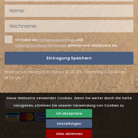
Ich habe die
Haftungsausschluss
und
Datenschutzbestimmungen
gelesen und akzeptiere sie.
Eintragung Speichern
Montag bis Freitag 9:30 Uhr bis 18:00 Uhr / Samstag 9:00 Uhr bis
14:00 Uhr
Diese Webseite verwendet Cookies. Wenn Sie weiter durch die Seite
Languages
Currencies
navigieren, stimmen Sie unserer Verwendung von Cookies zu.
Ich akzeptiere
Einstellungen
Buchungsbedingungen
Datenschutzhinweise
Alles ablehnen