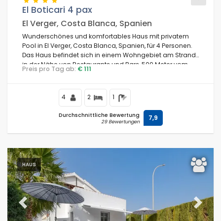
El Boticari 4 pax
El Verger, Costa Blanca, Spanien
Wunderschönes und komfortables Haus mit privatem
Bedingungen
Pool in El Verger, Costa Blanca, Spanien, für 4 Personen.
Das Haus befindet sich in einem Wohngebiet am Strand,
in der Nähe von Restaurants und Bars, 500 Meter vom
Preis pro Tag ab:
€ 111
Strand Playa L'Almadrava und 500 Meter vom Mittelmeer
Optionell
entfernt.
4
2
1
Durchschnittliche Bewertung
7,9
29 Bewertungen
Entfernungen
Komfort
HAUS
Dienste
Previous
Next