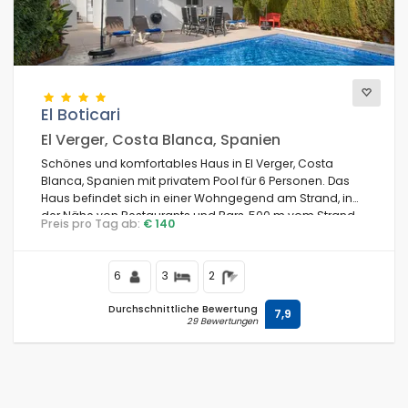
Blicke
El Boticari
Weitere Kategorien
El Verger, Costa Blanca, Spanien
Schönes und komfortables Haus in El Verger, Costa
Blanca, Spanien mit privatem Pool für 6 Personen. Das
Haus befindet sich in einer Wohngegend am Strand, in
der Nähe von Restaurants und Bars, 500 m vom Strand
Preis pro Tag ab:
€ 140
Playa L'Almadrava und 0,5 km vom Mittelmeer entfernt.
6
3
2
Durchschnittliche Bewertung
7,9
29 Bewertungen