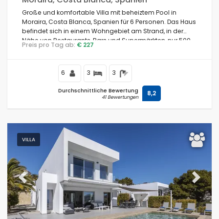
Große und komfortable Villa mit beheiztem Pool in
Moraira, Costa Blanca, Spanien für 6 Personen. Das Haus
befindet sich in einem Wohngebiet am Strand, in der
Nähe von Restaurants, Bars und Supermärkten, nur 500
Preis pro Tag ab:
€ 227
Meter vom Strand Cala Andrago und 500 Meter vom
Mittelmeer entfernt.
6
3
3
Durchschnittliche Bewertung
8,2
41 Bewertungen
VILLA
Previous
Next