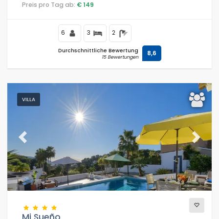
Wohngegend und ist nur 3 km vom Strand entfernt.
Preis pro Tag ab:
€ 149
6
3
2
Durchschnittliche Bewertung
8,6
15 Bewertungen
VILLA
Previous
Next
Mi Sueño