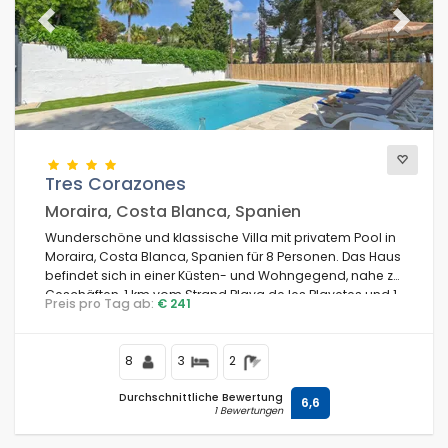
Previous
Next
Tres Corazones
Moraira, Costa Blanca, Spanien
Wunderschöne und klassische Villa mit privatem Pool in
Moraira, Costa Blanca, Spanien für 8 Personen. Das Haus
befindet sich in einer Küsten- und Wohngegend, nahe zu
Geschäften, 1 km vom Strand Playa de les Playetes und 1
Preis pro Tag ab:
€ 241
km vom Mittelmeer entfernt.
8
3
2
Durchschnittliche Bewertung
6,6
1 Bewertungen