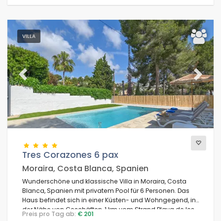
VILLA
Previous
Next
Tres Corazones 6 pax
Moraira, Costa Blanca, Spanien
Wunderschöne und klassische Villa in Moraira, Costa
Blanca, Spanien mit privatem Pool für 6 Personen. Das
Haus befindet sich in einer Küsten- und Wohngegend, in
der Nähe von Geschäften, 1 km vom Strand Playa de les
Preis pro Tag ab:
€ 201
Playetes und 1 km vom Mittelmeer entfernt.