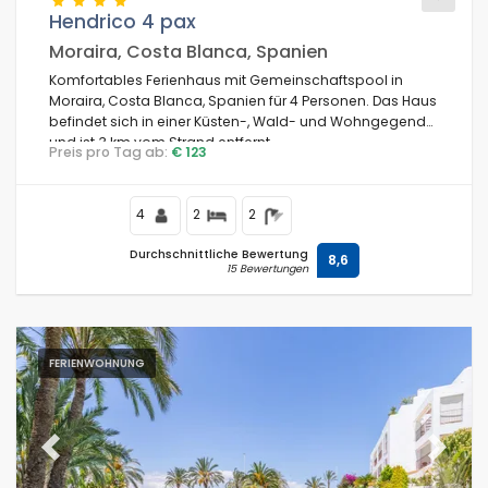
Hendrico 4 pax
Moraira, Costa Blanca, Spanien
Komfortables Ferienhaus mit Gemeinschaftspool in
Bedingungen
Moraira, Costa Blanca, Spanien für 4 Personen. Das Haus
befindet sich in einer Küsten-, Wald- und Wohngegend
und ist 3 km vom Strand entfernt.
Preis pro Tag ab:
€ 123
Optionell
4
2
2
Durchschnittliche Bewertung
8,6
15 Bewertungen
Entfernungen
Komfort
FERIENWOHNUNG
Dienste
Previous
Next