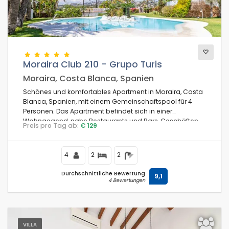
Blicke
Moraira Club 210 - Grupo Turis
Weitere Kategorien
Moraira, Costa Blanca, Spanien
Schönes und komfortables Apartment in Moraira, Costa
Blanca, Spanien, mit einem Gemeinschaftspool für 4
Personen. Das Apartment befindet sich in einer
Wohngegend, nahe Restaurants und Bars, Geschäften
Preis pro Tag ab:
€ 129
und Supermärkten, und ist 1 km vom Strand entfernt.
4
2
2
Durchschnittliche Bewertung
9,1
4 Bewertungen
VILLA