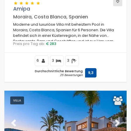
Amipa
Moraira, Costa Blanca, Spanien
Moderne und luxuriöse Villa mit beheiztem Pool in
Moraira, Costa Blanca, Spanien für 6 Personen. Die Villa
befindet sich in einer Küstenregion, in der Nähe von
Restaurants, Bars und Geschäften und ist nur 1 km vom
Preis pro Tag ab:
€ 283
Strand entfernt.
6
3
3
Durchschnittliche Bewertung
9,3
25 Bewertungen
VILLA
Previous
Next