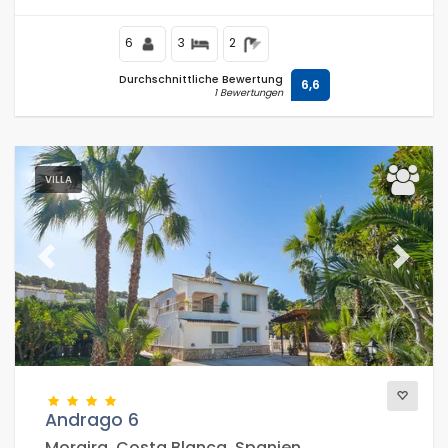
6
3
2
Durchschnittliche Bewertung
6,6
1 Bewertungen
VILLA
Previous
Next
Andrago 6
Moraira, Costa Blanca, Spanien