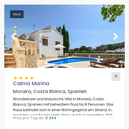
VILLA
Previous
Next
Calma Marina
Moraira, Costa Blanca, Spanien
Wunderbare und klassische Villa in Moraira, Costa
Blanca, Spanien mit beheiztem Pool für 8 Personen. Das
Haus befindet sich in einer Wohngegend am Strand, in
der Nähe von Restaurants, Bars und Supermärkten, 500
Preis pro Tag ab:
€ 244
m vom Strand Cala Andrago und 0,5 km vom Mittelmeer
entfernt.