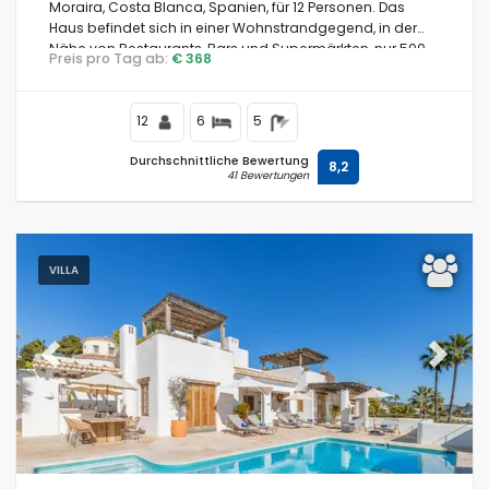
Moraira, Costa Blanca, Spanien, für 12 Personen. Das
Haus befindet sich in einer Wohnstrandgegend, in der
Nähe von Restaurants, Bars und Supermärkten, nur 500
Preis pro Tag ab:
€ 368
m vom Strand Cala Andrago und 0,5 km vom Mittelmeer
entfernt.
12
6
5
Durchschnittliche Bewertung
8,2
41 Bewertungen
VILLA
Previous
Next