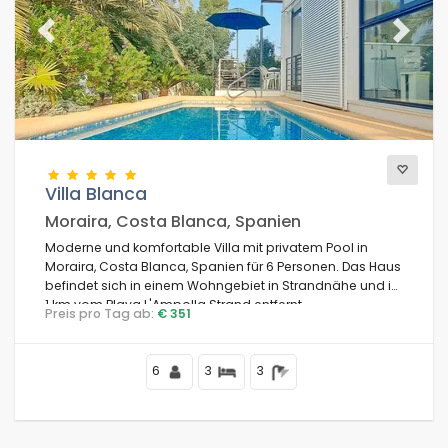
Previous
Next
Villa Blanca
Moraira, Costa Blanca, Spanien
Moderne und komfortable Villa mit privatem Pool in
Moraira, Costa Blanca, Spanien für 6 Personen. Das Haus
befindet sich in einem Wohngebiet in Strandnähe und ist
1 km vom Playa L'Ampolla Strand entfernt.
Preis pro Tag ab:
€ 351
6
3
3