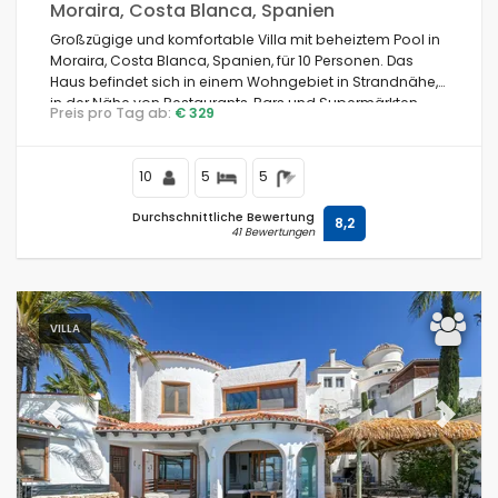
Moraira, Costa Blanca, Spanien
Großzügige und komfortable Villa mit beheiztem Pool in
Moraira, Costa Blanca, Spanien, für 10 Personen. Das
Haus befindet sich in einem Wohngebiet in Strandnähe,
in der Nähe von Restaurants, Bars und Supermärkten,
Preis pro Tag ab:
€ 329
500 Meter vom Strand Cala Andrago und 0,5 km vom
Mittelmeer entfernt.
10
5
5
Durchschnittliche Bewertung
8,2
41 Bewertungen
VILLA
Previous
Next