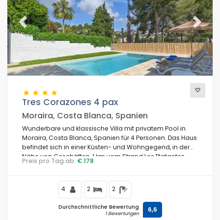
Previous
Next
Tres Corazones 4 pax
Moraira, Costa Blanca, Spanien
Wunderbare und klassische Villa mit privatem Pool in
Moraira, Costa Blanca, Spanien für 4 Personen. Das Haus
befindet sich in einer Küsten- und Wohngegend, in der
Nähe von Geschäften, 1 km vom Strand Les Platgetes
Preis pro Tag ab:
€ 178
und 1 km vom Mittelmeer entfernt.
4
2
2
Durchschnittliche Bewertung
6,6
1 Bewertungen