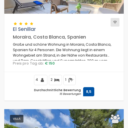
El Senillar
Moraira, Costa Blanca, Spanien
Große und schöne Wohnung in Moraira, Costa Blanca,
Spanien für 4 Personen. Die Wohnung liegt in einem
Wohngebiet am Strand, in der Nähe von Restaurants
und Bars, Geschäften und Supermärkten, 200 m vom
Preis pro Tag ab:
€ 150
Strand Playa de L'Ampolla und 0,2 km vom Mittelmeer
entfernt.
4
2
1
Durchschnittliche Bewertung
8,5
16 Bewertungen
VILLA