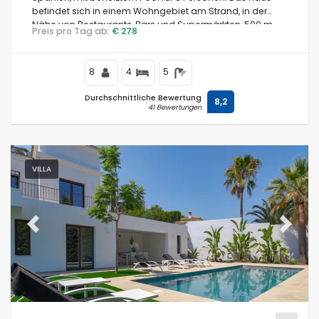
befindet sich in einem Wohngebiet am Strand, in der
Nähe von Restaurants, Bars und Supermärkten, 500 m
Preis pro Tag ab:
€ 278
vom Strand Cala Andrago und 0,5 km vom Mittelmeer
entfernt.
8
4
5
Durchschnittliche Bewertung
8,2
41 Bewertungen
VILLA
Previous
Next