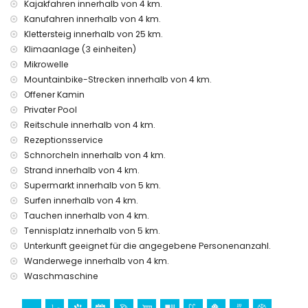
Kajakfahren innerhalb von 4 km.
Zusatzbett und Kinderbett/Kinderstuhl (auf Anfrage)
Kanufahren innerhalb von 4 km.
Klettersteig innerhalb von 25 km.
Unterhaltungs- und Freizeitaktivitäten für Ihren Urlaub in
Klimaanlage (3 einheiten)
Benitachell, Costa Blanca
Mikrowelle
Bar (innerhalb von 5 Kilometern vom Haus)
Mountainbike-Strecken innerhalb von 4 km.
Sehenswürdigkeiten und Kultur in Benitachell, Costa Blanca
Offener Kamin
Privater Pool
Architektonisches Gebäude (Pueblo Histórico, Benitachell),
Reitschule innerhalb von 4 km.
historische Stätte (Pueblo Histórico und Benitachell)
Rezeptionsservice
(innerhalb von 5 Kilometern von der Unterkunft)
Museum (Pueblo Histórico, Javea), Kirche (Parroquia de
Schnorcheln innerhalb von 4 km.
Santa Mª Magdalena, Benitachell), Burg (Castell de
Strand innerhalb von 4 km.
Teulada-Moraira), Ruine (Torre del Cap d'Or) und Denkmal
Supermarkt innerhalb von 5 km.
(Castell de Teulada-Moraira) (innerhalb von 10 Kilometern
Surfen innerhalb von 4 km.
von der Unterkunft)
Tauchen innerhalb von 4 km.
Sport
Tennisplatz innerhalb von 5 km.
Unterkunft geeignet für die angegebene Personenanzahl.
Tennis, Reiten, Wandern, Mountainbiking, Radfahren,
Kanufahren, Kajakfahren, Angeln, Tauchen, Schnorcheln und
Wanderwege innerhalb von 4 km.
Surfen (innerhalb von 5 Kilometern von der Villa)
Waschmaschine
Golf (Club de Golf Javea) (innerhalb von 10 Kilometern von
der Villa)