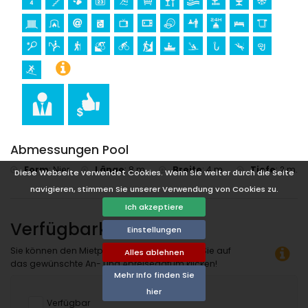
Klettern (innerhalb von 25 Kilometern von der Villa)
Abmessungen Pool
Form
:
Nier
Länge
:
8 m.
Breite
:
4 m.
Tiefe
:
2 m.
Diese Webseite verwendet Cookies. Wenn Sie weiter durch die Seite
navigieren, stimmen Sie unserer Verwendung von Cookies zu.
Ich akzeptiere
Verfügbarkeit
Einstellungen
Sie können den Mietpreis berechnen, indem Sie auf
Alles ablehnen
das gewünschte An- und Abreisedatum klicken!
Mehr Info finden Sie
hier
Verfügbar