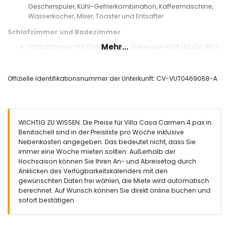
Geschirrspüler, Kühl-Gefrierkombination, Kaffeemaschine,
Wasserkocher, Mixer, Toaster und Entsafter
Schlafzimmer und Badezimmer
Mehr...
Schlafzimmer mit Klimaanlage, Queensize-Bett (Maße 190 x
150 cm), Ventilator und en-suite Badezimmer
Schlafzimmer mit Klimaanlage und 2 Einzelbetten (Maße 190
x 90 cm)
Offizielle Identifikationsnummer der Unterkunft: CV-VUT0469068-A
En-suite Badezimmer mit Einzelwaschbecken,
Badewanne/Duschkombination und WC
Badezimmer mit Einzelwaschbecken, Dusche und WC
Außenbereich der Villa
WICHTIG ZU WISSEN: Die Preise für Villa Casa Carmen 4 pax in
Benitachell sind in der Preisliste pro Woche inklusive
Nierenförmiger privater Pool mit den Maßen 8m x 4m und
Nebenkosten angegeben. Das bedeutet nicht, dass Sie
2m tief
immer eine Woche mieten sollten. Außerhalb der
Garten mit Kies, Bäumen und Gartenmöbeln mit
Hochsaison können Sie Ihren An- und Abreisetag durch
Sonnenliegen
Anklicken des Verfügbarkeitskalenders mit den
Überdachte Terrasse
gewünschten Daten frei wählen, die Miete wird automatisch
Grill
berechnet. Auf Wunsch können Sie direkt online buchen und
Sitzbereich im Freien und Essbereich im Freien
sofort bestätigen.
Weitere Informationen
Nächste Stadt: Poble Nou de Benitachell (innerhalb von 4