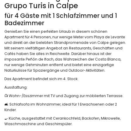
Grupo Turis in Calpe
für 4 Gäste mit 1 Schlafzimmer und 1
Badezimmer
Genießen Sie einen perfekten Urlaub in diesem schönen
Apartment für 4 Personen, nur wenige Meter vom Playa de Levante
und direkt an der belebten Strandpromenade von Calpe gelegen.
Mit seinem vielfältigen Angebot an Restaurants, Geschäften und
Cafés haben Sie alles in Reichweite. Darüber hinaus ist der
imposante Peñón de Ifach, das Wahrzeichen der Costa Blanca,
nur wenige Gehminuten entfernt und bietet eine einzigartige
Naturkulisse für Spaziergänge und Outdoor-Aktivitäten.
Das Apartment befindet sich im 4. Stock.
Ausstattung:
📺 Wohn-/Esszimmer mit TV und Zugang zur möblierten Terrasse.
🛋️ Schlafsofa im Wohnzimmer, ideal für 1 Erwachsenen oder 2
Kinder.
🍳 Küche, ausgestattet mit Cerankochfeld, Backofen, Mikrowelle,
Waschmaschine und Geschirrspüler.