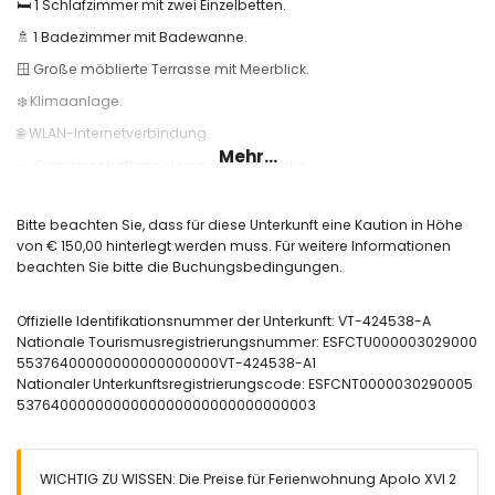
🛏️ 1 Schlafzimmer mit zwei Einzelbetten.
🚿 1 Badezimmer mit Badewanne.
🪟 Große möblierte Terrasse mit Meerblick.
❄️ Klimaanlage.
🌐 WLAN-Internetverbindung.
Mehr...
🏊 Gemeinschaftspool und Außendusche.
Nützliche Informationen:
Bitte beachten Sie, dass für diese Unterkunft eine Kaution in Höhe
🚭 Rauchen ist in der Unterkunft nicht gestattet.
von € 150,00 hinterlegt werden muss. Für weitere Informationen
🚫 Haustiere sind nicht erlaubt.
beachten Sie bitte die Buchungsbedingungen.
📦 Bettwäsche, Handtücher und Küchenhandtücher sind
inbegriffen.
Offizielle Identifikationsnummer der Unterkunft: VT-424538-A
Nationale Tourismusregistrierungsnummer: ESFCTU000003029000
📞 24-Stunden-Notfall-Telefondienst.
55376400000000000000000VT-424538-A1
🔐 Offiziell registrierte Unterkunft.
Nationaler Unterkunftsregistrierungscode: ESFCNT0000030290005
5376400000000000000000000000000003
WICHTIG ZU WISSEN: Die Preise für Ferienwohnung Apolo XVI 2