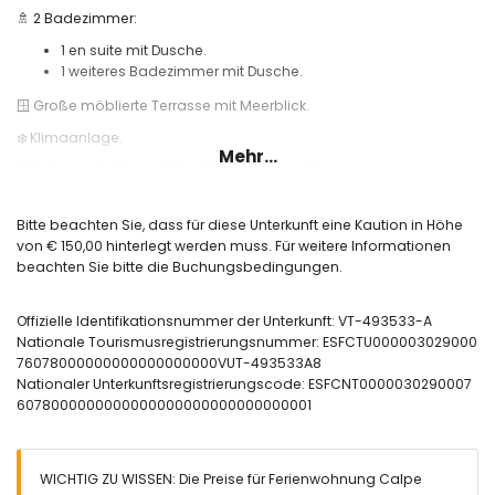
🚿 2 Badezimmer:
1 en suite mit Dusche.
1 weiteres Badezimmer mit Dusche.
🪟 Große möblierte Terrasse mit Meerblick.
❄️ Klimaanlage.
Mehr...
🌐 Highspeed-Internet über Glasfaseranschluss.
🏊 Gemeinschaftspool und Außendusche.
Bitte beachten Sie, dass für diese Unterkunft eine Kaution in Höhe
🛝 Kinderspielplatz.
von € 150,00 hinterlegt werden muss. Für weitere Informationen
Nützliche Informationen:
beachten Sie bitte die Buchungsbedingungen.
🅿️ Optionale Garage. Verfügbarkeit und Preis bitte anfragen.
Offizielle Identifikationsnummer der Unterkunft: VT-493533-A
🚭 Rauchen ist in der Unterkunft nicht gestattet.
Nationale Tourismusregistrierungsnummer: ESFCTU000003029000
🚫 Haustiere sind nicht erlaubt.
76078000000000000000000VUT-493533A8
Nationaler Unterkunftsregistrierungscode: ESFCNT0000030290007
📦 Bettwäsche, Handtücher und Küchentücher inklusive.
6078000000000000000000000000000001
📞 24-Stunden-Notrufservice.
🔐 Offiziell registrierte Unterkunft.
WICHTIG ZU WISSEN: Die Preise für Ferienwohnung Calpe