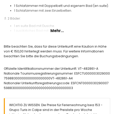
1 Schlafzimmer mit Doppelbett und eigenem Bad (en suite).
1 Schlafzimmer mit zwei Einzelbetten.
🚿 2 Bäder:
1 en suite Bad mit Dusche.
Mehr...
1 zusätzliches Bad mit Dusche.
🪟 Möblierte Terrasse mit fantastischem Meerblick.
❄️ Klimaanlage.
Bitte beachten Sie, dass für diese Unterkunft eine Kaution in Höhe
von € 150,00 hinterlegt werden muss. Für weitere Informationen
🌐 Hochgeschwindigkeits-Glasfaser-Internet.
beachten Sie bitte die Buchungsbedingungen.
🏊 Gemeinschaftspool und Außendusche.
🛝 Kinderspielplatz.
Offizielle Identifikationsnummer der Unterkunft: VT-482861-A
Nationale Tourismusregistrierungsnummer: ESFCTU000003029000
Wichtige Informationen:
75988300000000000000000VT-482861-A4
🅿️ Optionaler Garagenstellplatz. Verfügbarkeit und Preis auf
Nationaler Unterkunftsregistrierungscode: ESFCNT0000030290007
Anfrage.
5988300000000000000000000000000003
🚭 Das Rauchen im Apartment ist nicht gestattet.
🚫 Haustiere sind nicht erlaubt.
WICHTIG ZU WISSEN: Die Preise für Ferienwohnung Isea 153 -
📦 Bettwäsche, Handtücher und Geschirrtücher sind inklusive.
Grupo Turis in Calpe sind in der Preisliste pro Woche