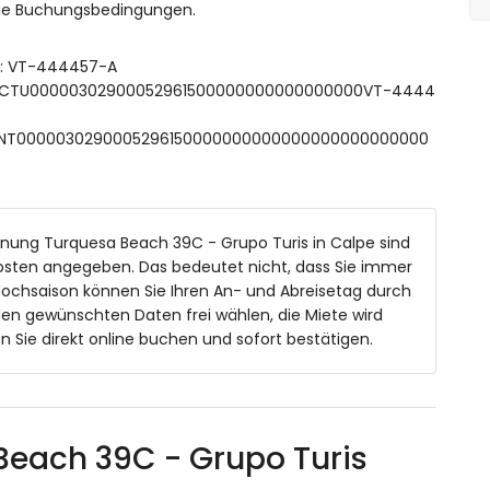
 die Buchungsbedingungen.
.
ft: VT-444457-A
 ESFCTU00000302900052961500000000000000000VT-4444
sind inbegriffen.
maanlage.
 ESFCNT0000030290005296150000000000000000000000000
hnung Turquesa Beach 39C - Grupo Turis in Calpe sind
nkosten angegeben. Das bedeutet nicht, dass Sie immer
Hochsaison können Sie Ihren An- und Abreisetag durch
den gewünschten Daten frei wählen, die Miete wird
Sie direkt online buchen und sofort bestätigen.
Beach 39C - Grupo Turis