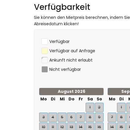
Verfügbarkeit
Sie können den Mietpreis berechnen, indem Si
Abreisedatum klicken!
Verfügbar
Verfügbar auf Anfrage
Ankunft nicht erlaubt
Nicht verfügbar
August 2026
Sep
Mo
Di
Mi
Do
Fr
Sa
So
Mo
Di
1
2
1
3
4
5
6
7
8
9
7
8
10
11
12
13
14
15
16
14
15