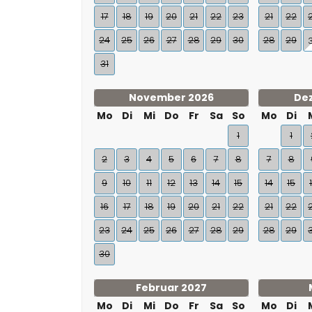
17
18
19
20
21
22
23
21
22
24
25
26
27
28
29
30
28
29
31
November 2026
De
Mo
Di
Mi
Do
Fr
Sa
So
Mo
Di
1
1
2
3
4
5
6
7
8
7
8
9
10
11
12
13
14
15
14
15
16
17
18
19
20
21
22
21
22
23
24
25
26
27
28
29
28
29
30
Februar 2027
Mo
Di
Mi
Do
Fr
Sa
So
Mo
Di