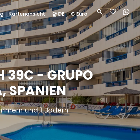
ng
Kartenansicht
DE
€ Euro
 39C - GRUPO
, SPANIEN
zimmern und 1 Bädern