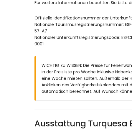
Für weitere Informationen beachten Sie bitte
🚭 Rauchen ist in der Unterkunft nicht gestattet
🚫 Haustiere sind nicht erlaubt.
Offizielle Identifikationsnummer der Unterkun
Nationale Tourismusregistrierungsnummer:
📦 Bettwäsche, Handtücher und Geschirrtücher 
57-A7
❄️ Diese Unterkunft verfügt nicht über eine Kli
Nationaler Unterkunftsregistrierungscode:
0001
📞 24-Stunden-Notfall-Telefonservice.
🔐 Offiziell registrierte Unterkunft.
WICHTIG ZU WISSEN: Die Preise für Ferienwo
in der Preisliste pro Woche inklusive Nebe
eine Woche mieten sollten. Außerhalb der 
Anklicken des Verfügbarkeitskalenders mit 
automatisch berechnet. Auf Wunsch können 
Ausstattung Turquesa 