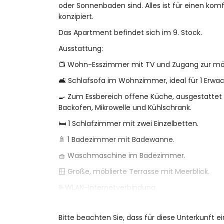
oder Sonnenbaden sind. Alles ist für einen ko
konzipiert.
Das Apartment befindet sich im 9. Stock.
Ausstattung:
📺 Wohn-Esszimmer mit TV und Zugang zur möb
🛋️ Schlafsofa im Wohnzimmer, ideal für 1 Erwa
🍳 Zum Essbereich offene Küche, ausgestattet
Backofen, Mikrowelle und Kühlschrank.
🛏️ 1 Schlafzimmer mit zwei Einzelbetten.
🚿 1 Badezimmer mit Badewanne.
🧺 Waschmaschine im Badezimmer.
🪟 Große, möblierte Terrasse mit Meerblick.
🌐 WLAN-Internetverbindung.
🏊 Gemeinschaftspool und Außendusche.
Bitte beachten Sie, dass für diese Unterkunft e
Nützliche Informationen: