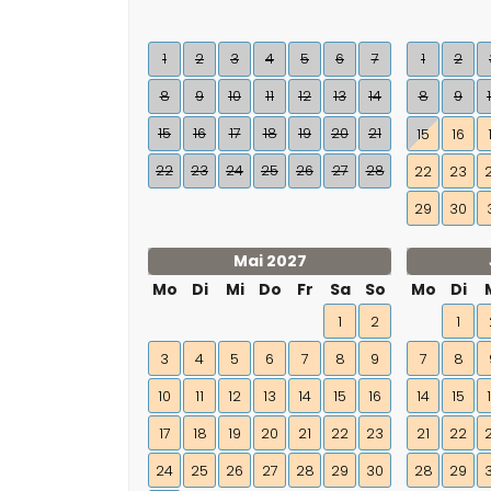
1
2
3
4
5
6
7
1
2
8
9
10
11
12
13
14
8
9
15
16
17
18
19
20
21
15
16
22
23
24
25
26
27
28
22
23
29
30
Mai 2027
Mo
Di
Mi
Do
Fr
Sa
So
Mo
Di
1
2
1
3
4
5
6
7
8
9
7
8
10
11
12
13
14
15
16
14
15
17
18
19
20
21
22
23
21
22
24
25
26
27
28
29
30
28
29