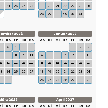
23
24
25
26
27
19
20
21
22
23
24
25
26
27
28
29
30
31
30
zember 2026
Januar 2027
Mi
Do
Fr
Sa
So
Mo
Di
Mi
Do
Fr
Sa
So
2
3
4
5
6
1
2
3
9
10
11
12
13
4
5
6
7
8
9
10
16
17
18
19
20
11
12
13
14
15
16
17
23
24
25
26
27
18
19
20
21
22
23
24
30
31
25
26
27
28
29
30
31
März 2027
April 2027
Mi
Do
Fr
Sa
So
Mo
Di
Mi
Do
Fr
Sa
So