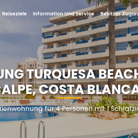
Reiseziele
Information Und Service
Besitzer Zuga
NG TURQUESA BEACH
 CALPE, COSTA BLANCA
rienwohnung für 4 Personen mit 1 Schlaf