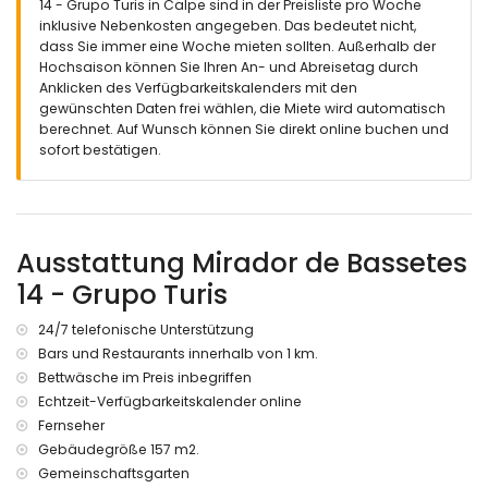
14 - Grupo Turis in Calpe sind in der Preisliste pro Woche
🚭 Rauchen ist in der Unterkunft nicht gestattet.
inklusive Nebenkosten angegeben. Das bedeutet nicht,
dass Sie immer eine Woche mieten sollten. Außerhalb der
🚫 Haustiere sind nicht erlaubt.
Hochsaison können Sie Ihren An- und Abreisetag durch
📦 Bettwäsche, Handtücher und Küchentücher inklusive.
Anklicken des Verfügbarkeitskalenders mit den
gewünschten Daten frei wählen, die Miete wird automatisch
📞 24-Stunden-Notrufservice.
berechnet. Auf Wunsch können Sie direkt online buchen und
sofort bestätigen.
🔐 Offiziell registrierte Unterkunft.
Ausstattung Mirador de Bassetes
14 - Grupo Turis
24/7 telefonische Unterstützung
Bars und Restaurants innerhalb von 1 km.
Bettwäsche im Preis inbegriffen
Echtzeit-Verfügbarkeitskalender online
Fernseher
Gebäudegröße 157 m2.
Gemeinschaftsgarten