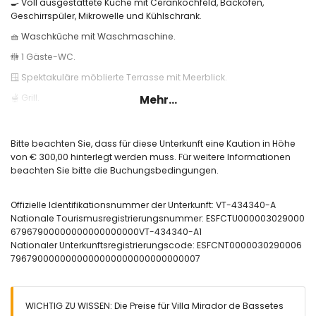
🍳 Voll ausgestattete Küche mit Cerankochfeld, Backofen,
Geschirrspüler, Mikrowelle und Kühlschrank.
🧺 Waschküche mit Waschmaschine.
🚻 1 Gäste-WC.
🪟 Spektakuläre möblierte Terrasse mit Meerblick.
🫕 Grill.
Mehr...
🛏️ 3 Schlafzimmer:
1 Schlafzimmer mit Doppelbett und Bad en suite.
Bitte beachten Sie, dass für diese Unterkunft eine Kaution in Höhe
2 Schlafzimmer mit je zwei Einzelbetten.
von € 300,00 hinterlegt werden muss. Für weitere Informationen
beachten Sie bitte die Buchungsbedingungen.
🚿 2 Badezimmer:
1 Bad en suite mit Badewanne.
Offizielle Identifikationsnummer der Unterkunft: VT-434340-A
1 zusätzliches Bad mit Dusche.
Nationale Tourismusregistrierungsnummer: ESFCTU000003029000
❄️ Klimaanlage im Wohn-Esszimmer und in den Schlafzimmern.
67967900000000000000000VT-434340-A1
Nationaler Unterkunftsregistrierungscode: ESFCNT0000030290006
🌐 WLAN-Internetverbindung.
7967900000000000000000000000000007
🏊 Privater Pool.
🅿️ Parkplatz.
WICHTIG ZU WISSEN: Die Preise für Villa Mirador de Bassetes
Nützliche Informationen: