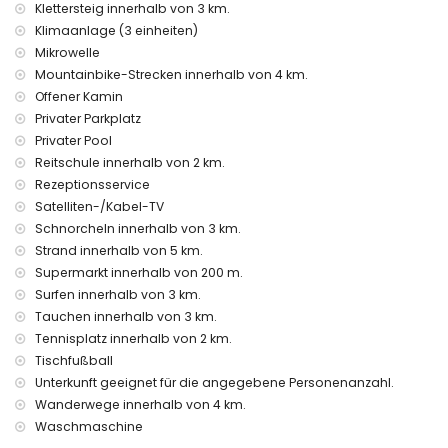
Internet (WiFi)
Klettersteig innerhalb von 3 km.
Bügeleisen und Bügelbrett
Klimaanlage (3 einheiten)
Bettwäsche und Handtücher
Mikrowelle
Empfangsservice und 24-Stunden-Notdienst
Mountainbike-Strecken innerhalb von 4 km.
Tischfußball
Offener Kamin
Klimaanlage
Privater Parkplatz
Einrichtungen und Services gegen Aufpreis
Privater Pool
Flughafenservice
Reitschule innerhalb von 2 km.
Zustellbett und Kinderbett/Kinderstuhl (auf Anfrage)
Rezeptionsservice
Satelliten-/Kabel-TV
Unterhaltungs- und Freizeitaktivitäten für Ihren Urlaub in
Denia, Costa Blanca
Schnorcheln innerhalb von 3 km.
Strand innerhalb von 5 km.
Kino, Theater, Nachtclub, Bar und Promenade (Denia)
Supermarkt innerhalb von 200 m.
(innerhalb von 5 Kilometern vom Haus)
Surfen innerhalb von 3 km.
Sehenswürdigkeiten und Kultur in Denia, Costa Blanca
Tauchen innerhalb von 3 km.
Burg (Portal de la Vila, Denia), Ruine (Windmühlen, Denia),
Tennisplatz innerhalb von 2 km.
Denkmal (Historisches Denia), architektonisches Gebäude
Tischfußball
(Historisches Denia) und historischer Ort (Historisches Denia)
Unterkunft geeignet für die angegebene Personenanzahl.
(innerhalb von 5 Kilometern von der Unterkunft)
Wanderwege innerhalb von 4 km.
Museum (Historisches Denia) und Kirche (Denia) (innerhalb
Waschmaschine
von 10 Kilometern von der Unterkunft)