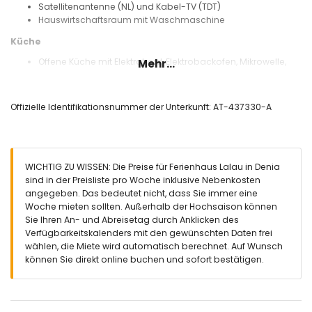
Satellitenantenne (NL) und Kabel-TV (TDT)
Hauswirtschaftsraum mit Waschmaschine
Küche
Offene Küche mit Elektroherd, Elektrobackofen, Mikrowelle,
Mehr...
Geschirrspüler, Kühl-Gefrierkombination, Kaffeemaschine,
Wasserkocher, Mixer, Toaster und Entsafter
Offizielle Identifikationsnummer der Unterkunft: AT-437330-A
Schlafzimmer und Badezimmer
2 Schlafzimmer mit Klimaanlage, jeweils mit Doppelbett und
eigenem Badezimmer
Schlafzimmer mit Klimaanlage und 2 Einzelbetten
WICHTIG ZU WISSEN: Die Preise für Ferienhaus Lalau in Denia
Eigenes Badezimmer mit Einzelwaschbecken, Dusche und
sind in der Preisliste pro Woche inklusive Nebenkosten
WC
angegeben. Das bedeutet nicht, dass Sie immer eine
Badezimmer mit Einzelwaschbecken, Dusche und WC
Woche mieten sollten. Außerhalb der Hochsaison können
Außenbereich dieses Ferienhauses
Sie Ihren An- und Abreisetag durch Anklicken des
Verfügbarkeitskalenders mit den gewünschten Daten frei
Großes und vollständig umzäuntes Grundstück
wählen, die Miete wird automatisch berechnet. Auf Wunsch
Privater Pool, 10m x 5m und 1,5m tief
können Sie direkt online buchen und sofort bestätigen.
Wunderschöner Rasen mit Bäumen und Gartenmöbeln mit
Sonnenliegen
2 Terrassen, davon 1 überdacht
Außendusche