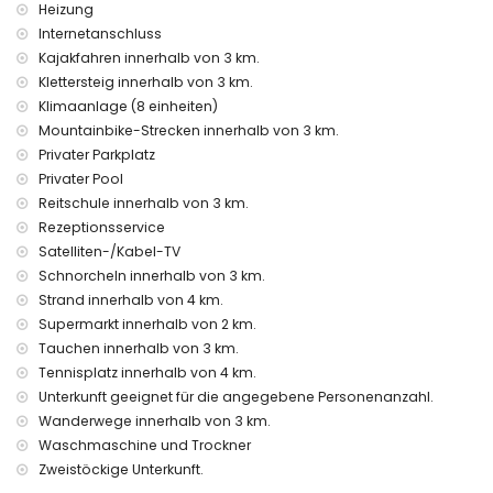
Kilometern von der Villa)
Heizung
nächster Strand: Playa Punta Raset (innerhalb von 4
Internetanschluss
Kilometern von der Villa)
Kajakfahren innerhalb von 3 km.
nächster Hafen: Denia Hafen (innerhalb von 2 Kilometern
Klettersteig innerhalb von 3 km.
von der Villa)
Klimaanlage (8 einheiten)
nächster Flughafen: Flughafen Alicante-Elche (innerhalb
Mountainbike-Strecken innerhalb von 3 km.
von 100 Kilometern von der Villa)
Privater Parkplatz
zweiter nächster Flughafen: Flughafen Valencia (innerhalb
von 100 Kilometern von der Villa)
Privater Pool
Haustiere sind nicht erlaubt
Reitschule innerhalb von 3 km.
Die Unterkunft ist sehr geeignet für Familien mit Kindern
Rezeptionsservice
Satelliten-/Kabel-TV
Einrichtungen und Dienstleistungen, die im Mietpreis der
Villa enthalten sind
Schnorcheln innerhalb von 3 km.
Strand innerhalb von 4 km.
Internet (Glasfaser)
Supermarkt innerhalb von 2 km.
Staubsauger und Bügeleisen mit Bügelbrett
Bettwäsche und Handtücher
Tauchen innerhalb von 3 km.
Empfangsdienst und 24-Stunden-Notfalldienst
Tennisplatz innerhalb von 4 km.
Fußbodenheizung und Klimaanlage
Unterkunft geeignet für die angegebene Personenanzahl.
Wanderwege innerhalb von 3 km.
Einrichtungen und Dienstleistungen gegen Aufpreis
Waschmaschine und Trockner
Zusatzbett und Kinderbett/Kinderhochstuhl (auf Anfrage)
Zweistöckige Unterkunft.
Unterhaltungs- und Freizeitaktivitäten für Ihren Urlaub in