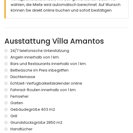
wählen, die Miete wird automatisch berechnet. Auf Wunsch
Innenbereich des Gästehauses
können Sie direkt online buchen und sofort bestätigen.
Küche-Esszimmer mit Elektroherd, Kühlschrank,
Kaffeemaschine, Wasserkocher und Toaster
Schlafzimmer mit Klimaanlage, 2 Einzelbetten (Maße 200 x
90 cm) und Ventilator
Badezimmer mit Einzelwaschbecken, Dusche und WC
Ausstattung Villa Amantos
Außenbereich der Villa
24/7 telefonische Unterstützung
großes und eingezäuntes Grundstück
Angeln innerhalb von 1 km.
privater Pool mit Maßen 11 m x 5 m und 2 m Tiefe
Bars und Restaurants innerhalb von 1 km.
Garten mit Kies, Bäumen und Gartenmöbeln mit
Bettwäsche im Preis inbegriffen
Sonnenliegen
Dachterrasse
5 Terrassen, davon 1 überdacht
Echtzeit-Verfügbarkeitskalender online
Außenküche und Grill
Außendusche
Fahrrad-Routen innerhalb von 1 km.
Sitzbereich im Freien und Essbereich im Freien
Fernseher
2 private überdachte Parkplätze und 4 private Parkplätze
Garten
Dachterrasse
Gebäudegröße 403 m2.
Weitere Informationen
Grill
Grundstücksgröße 2850 m2.
nächster Ort: Denia (innerhalb von 2 Kilometern von der Villa)
Handtücher
nächstes Ufer oder Küste: Mittelmeer (innerhalb von 2