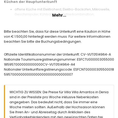
Küchen der Hauptunterkunft
offene Küche mit Elektroherd, Elektro-Backofen, Mikrowelle,
Geschirrspüler, Kühlschrank-Gefrierkombination,
Mehr...
Kaffeemaschine, Wasserkocher, Mixer, Toaster und Entsafter
Schlafzimmer und Badezimmer der Hauptunterkunft
Bitte beachten Sie, dass für diese Unterkunft eine Kaution in Höhe
Schlafzimmer mit Klimaanlage, Schlafsofa, Fernseher und
von € 1.500,00 hinterlegt werden muss. Für weitere Informationen
en-suite Badezimmer
beachten Sie bitte die Buchungsbedingungen.
Schlafzimmer mit Klimaanlage, Kingsize-Bett (Maße 200 x
180 cm), Fernseher und en-suite Badezimmer
Offizielle Identifikationsnummer der Unterkunft: CV-VUT0514964-A
Schlafzimmer mit Klimaanlage, Kingsize-Bett (Maße 200 x
Nationale Tourismusregistrierungsnummer: ESFCTU000003055000
190 cm) und en-suite Badezimmer
1859570000000000000CV-VUT0514964-A4
Schlafzimmer mit Klimaanlage, Queensize-Bett (Maße 190 x
Nationaler Unterkunftsregistrierungscode: ESFCNT00000305500018
160 cm), Fernseher und en-suite Badezimmer
595700000000000000000000000000007
Schlafzimmer mit Klimaanlage, 2 Einzelbetten (Maße 200 x
90 cm) und en-suite Badezimmer
en-suite Badezimmer mit Doppelwaschbecken,
Badewanne, Dusche, Bidet und WC
WICHTIG ZU WISSEN: Die Preise für Villa Villa Amantos in Denia
en-suite Badezimmer mit Doppelwaschbecken, Dusche,
sind in der Preisliste pro Woche inklusive Nebenkosten
Bidet und WC
angegeben. Das bedeutet nicht, dass Sie immer eine
2 en-suite Badezimmer, jeweils mit Einzelwaschbecken,
Woche mieten sollten. Außerhalb der Hochsaison können
Dusche und WC
Sie Ihren An- und Abreisetag durch Anklicken des
Badezimmer mit Doppelwaschbecken, Dusche und WC
Verfügbarkeitskalenders mit den gewünschten Daten frei