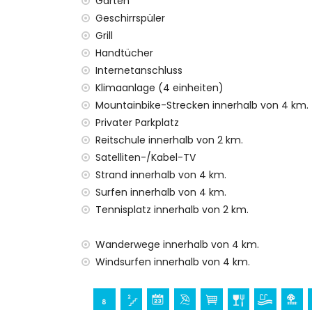
Garten
Die Unterkunft ist sehr geeignet für Famil
Geschirrspüler
Einrichtungen und Dienstleistungen im Miet
Grill
Internet (WiFi)
Handtücher
Bügeleisen und Bügelbrett
Internetanschluss
Bettwäsche und Handtücher
Klimaanlage (4 einheiten)
Rezeptionsservice und 24-Stunden-Notfal
Mountainbike-Strecken innerhalb von 4 km.
Fußbodenheizung und Klimaanlage
Privater Parkplatz
Einrichtungen und Dienstleistungen gegen
Reitschule innerhalb von 2 km.
Satelliten-/Kabel-TV
Flughafenservice
Zusatzbett und Kinderbett (auf Anfrage)
Strand innerhalb von 4 km.
Surfen innerhalb von 4 km.
Unterhaltungs- und Freizeitaktivitäten für
Tennisplatz innerhalb von 2 km.
Kino, Theater, Nachtclub, Bar und Prome
Wanderwege innerhalb von 4 km.
Sehenswürdigkeiten und Kultur in Denia, C
Windsurfen innerhalb von 4 km.
Kirche (Pfarrkirche San Mateo, La Xara), 
Denkmal (Historisches Denia), architekto
Ort (Historisches Denia) (innerhalb von 5