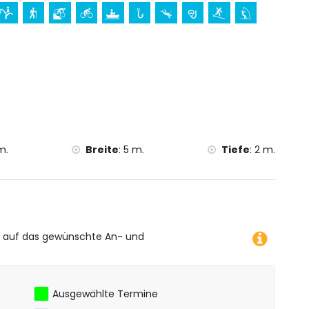
on 10 Kilometern von der Unterkunft)
 der Villa)
dern, Mountainbiking, Kanufahren, Angeln, Tauchen,
rhalb von 5 Kilometern von der Villa)
m.
Breite
:
5 m.
Tiefe
:
2 m.
e auf das gewünschte An- und
Ausgewählte Termine