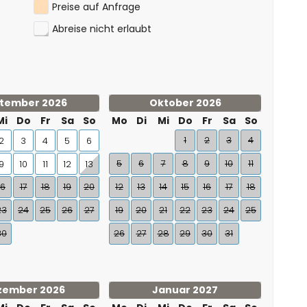
Preise auf Anfrage
Abreise nicht erlaubt
tember 2026
Oktober 2026
Mi
Do
Fr
Sa
So
Mo
Di
Mi
Do
Fr
Sa
So
1
2
3
4
2
3
4
5
6
5
6
7
8
9
10
11
9
10
11
12
13
16
17
18
19
20
12
13
14
15
16
17
18
23
24
25
26
27
19
20
21
22
23
24
25
30
26
27
28
29
30
31
zember 2026
Januar 2027