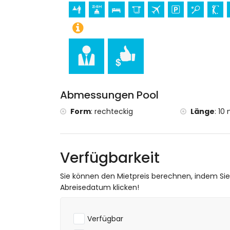
Museum (Historisches Denia) (innerhalb v
Sport
Radfahren (innerhalb von 1000 Metern von
Tennis, Golf (La Sella Golf), Reiten, Wan
Schnorcheln, Surfen und Windsurfen (inne
Abmessungen Pool
Form
:
rechteckig
Länge
:
10 
Verfügbarkeit
Sie können den Mietpreis berechnen, indem Si
Abreisedatum klicken!
Verfügbar