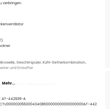
u verbringen.
kenventilator
T)
ockner
krowelle, Geschirrspüler, Kühl-Gefrierkombination,
aster und Entsafter
Mehr...
 mit Doppelbett und eigenem Bad
mit Doppelbett
sche und Toilette
ft: AT-442939-A
dewanne, Dusche und Toilette
 ESFCTU00000305500043408600000000000000000AT-442
che und Toilette