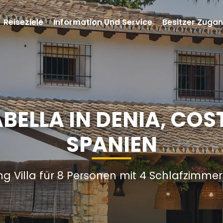
Reiseziele
Information Und Service
Besitzer Zuga
BELLA IN DENIA, CO
SPANIEN
ng Villa für 8 Personen mit 4 Schlafzimme