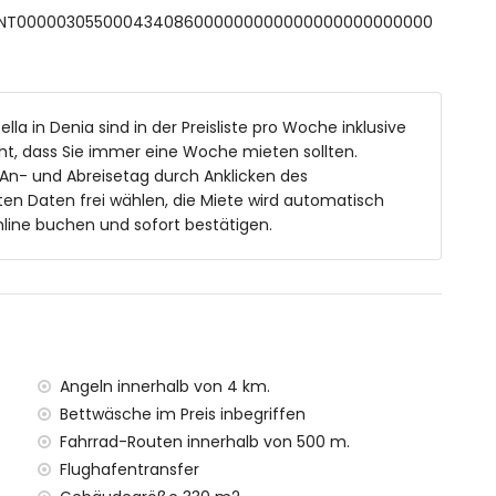
 ESFCNT000003055000434086000000000000000000000000
5m und 2m Tiefe
nmöbeln und Sonnenliegen
lla in Denia sind in der Preisliste pro Woche inklusive
t, dass Sie immer eine Woche mieten sollten.
 An- und Abreisetag durch Anklicken des
en Daten frei wählen, die Miete wird automatisch
reien
line buchen und sofort bestätigen.
metern von der Villa)
 (innerhalb von 4 Kilometern von der Villa)
rhalb von 4 Kilometern von der Villa)
on 4 Kilometern von der Villa)
Angeln innerhalb von 4 km.
von der Villa
Bettwäsche im Preis inbegriffen
on 100 Kilometern von der Villa)
Fahrrad-Routen innerhalb von 500 m.
00 Kilometer)
Flughafentransfer