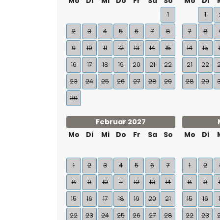
Mo
Di
Mi
Do
Fr
Sa
So
Mo
Di
1
1
2
3
4
5
6
7
8
7
8
9
10
11
12
13
14
15
14
15
16
17
18
19
20
21
22
21
22
23
24
25
26
27
28
29
28
29
30
Februar 2027
Mo
Di
Mi
Do
Fr
Sa
So
Mo
Di
1
2
3
4
5
6
7
1
2
8
9
10
11
12
13
14
8
9
15
16
17
18
19
20
21
15
16
22
23
24
25
26
27
28
22
23