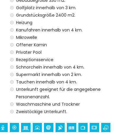
Gebäudegröße 330 m2.
ien mit Kindern
Golfplatz innerhalb von 3 km.
preis der Villa inbegriffen
Grundstücksgröße 2400 m2.
Heizung
Kanufahren innerhalb von 4 km.
Mikrowelle
lservice
Offener Kamin
Privater Pool
 Aufpreis
Rezeptionsservice
Schnorcheln innerhalb von 4 km.
Supermarkt innerhalb von 2 km.
Tauchen innerhalb von 4 km.
 Ihren Urlaub in Denia, Costa Blanca
Unterkunft geeignet für die angegebene
nade (Denia) (innerhalb von 5 Kilometern vom Haus)
Personenanzahl.
Waschmaschine und Trockner
osta Blanca
Zweistöckige Unterkunft.
Burg (Portal der Stadt, Denia), Ruine (Windmühlen, Denia),
nisches Gebäude (Historisches Denia) und historischer
 Kilometern von der Unterkunft)