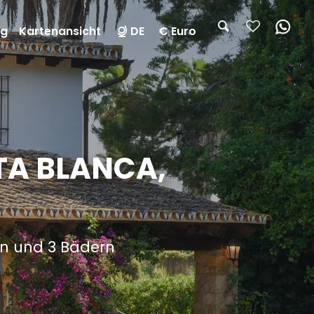
ng
Kartenansicht
DE
€ Euro
STA BLANCA,
rn und 3 Bädern