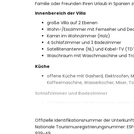
Familie oder Freunden Ihren Urlaub in Spanien z
Innenbereich der Villa
große Villa auf 2 Ebenen
Wohn-/Esszimmer mit Fernseher und Dec
Kamin im Wohnzimmer (Holz)
4 Schlafzimmer und 3 Badezimmer
Satellitenantenne (NL) und Kabel-TV (TD
Waschraum mit Waschmaschine und Tr
Küche
offene Küche mit Gasherd, Elektroofen, Mi
Kaffeemaschine, Wasserkocher, Mixer, To
Schlafzimmer und Badezimmer
2 Schlafzimmer mit Klimaanlage, jeweils
2 Schlafzimmer mit Klimaanlage, jeweils 
Bad en suite mit Doppelwaschbecken, Du
Offizielle Identifikationsnummer der Unterkun
Badezimmer mit Doppelwaschbecken, Ba
Nationale Tourismusregistrierungsnummer:
Bad en suite mit Einzelwaschbecken, Dus
939-A9