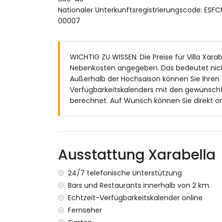
Außenbereich der Villa
Nationaler Unterkunftsregistrierungscode:
00007
großes und eingezäuntes Grundstück
privater Pool mit einer Größe von 10m x 
wunderschöner Rasen-Garten mit Garte
WICHTIG ZU WISSEN: Die Preise für Villa Xarabe
2 Terrassen, davon eine überdacht
Nebenkosten angegeben. Das bedeutet nich
Grill
Außerhalb der Hochsaison können Sie Ihren
Außendusche
Verfügbarkeitskalenders mit den gewünscht
Sitzbereich im Freien und Essbereich im F
berechnet. Auf Wunsch können Sie direkt on
4 private, geschlossene Parkplätze
Weitere Informationen
nächster Ort: Denia (innerhalb von 3 Kilo
nächstes Flussufer oder Küste: Mittelmeer
Ausstattung Xarabella
nächster Strand: Las Marinas, Denia (inne
nächster Hafen: Denia Hafen (innerhalb v
24/7 telefonische Unterstützung
nächster Park innerhalb von 2 Kilometern 
Bars und Restaurants innerhalb von 2 km.
nächster Flughafen: Alicante (innerhalb v
Echtzeit-Verfügbarkeitskalender online
zweiter nächster Flughafen: Valencia (> 1
Fernseher
Haustiere sind nicht erlaubt