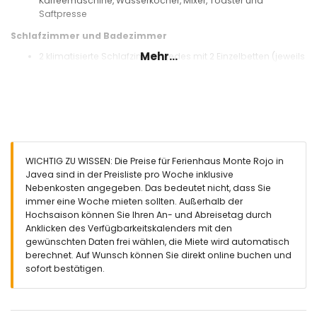
Kaffeemaschine, Wasserkocher, Mixer, Toaster und
Saftpresse
Schlafzimmer und Badezimmer
Mehr...
2 klimatisierte Schlafzimmer, jedes mit 2 Einzelbetten (jeweils
190 x 90 cm)
2 Badezimmer, jedes mit Einzelwaschbecken, Dusche und
WC
Außenbereich dieses Ferienhauses
Eingezäuntes Grundstück
Privater Pool, 10 m x 5 m groß und 2 m tief
WICHTIG ZU WISSEN: Die Preise für Ferienhaus Monte Rojo in
Garten mit Kies, Bäumen und Gartenmöbeln mit
Javea sind in der Preisliste pro Woche inklusive
Sonnenliegen
Nebenkosten angegeben. Das bedeutet nicht, dass Sie
2 Terrassen, davon 1 überdacht
immer eine Woche mieten sollten. Außerhalb der
Grill
Hochsaison können Sie Ihren An- und Abreisetag durch
Sitzbereich im Freien und Essbereich im Freien
Anklicken des Verfügbarkeitskalenders mit den
Gemeinschaftlicher Parkplatz
gewünschten Daten frei wählen, die Miete wird automatisch
berechnet. Auf Wunsch können Sie direkt online buchen und
Weitere Informationen
sofort bestätigen.
Nächster Ort: Jávea (innerhalb von 10 Kilometern von der
Unterkunft)
Nächstgelegene Fluss- oder Meeresküste: Mittelmeer,
Jávea (innerhalb von 3 Kilometern von der Unterkunft)