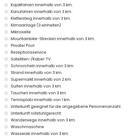
Kajakfahren innerhalb von 3 km.
Unterhaltungs- und Freizeitmöglichkeiten für Ihre Ferien in
Kanufahren innerhalb von 3 km.
Jávea, Costa Blanca
Klettersteig innerhalb von 3 km.
Bar (innerhalb von 5 Kilometern vom Haus)
Klimaanlage (3 einheiten)
Mikrowelle
Sehenswürdigkeiten und Kultur in Jávea, Costa Blanca
Mountainbike-Strecken innerhalb von 3 km.
Museum (Pueblo Histórico, Jávea), Kirche (San Bartolomé,
Privater Pool
Jávea), Ruine (Pueblo Histórico, Jávea), Denkmal (Pueblo
Rezeptionsservice
Histórico, Jávea), Architektonisches Gebäude (Pueblo
Satelliten-/Kabel-TV
Histórico, Jávea), Historischer Ort (Pueblo Histórico und
Jávea) (innerhalb von 10 Kilometern von der Unterkunft)
Schnorcheln innerhalb von 3 km.
Burg (Portal de la Vila und Denia) (innerhalb von 25
Strand innerhalb von 3 km.
Kilometern von der Unterkunft)
Supermarkt innerhalb von 2 km.
Surfen innerhalb von 3 km.
Sportmöglichkeiten
Tauchen innerhalb von 3 km.
Tennis (innerhalb von 1000 Metern von der Unterkunft)
Tennisplatz innerhalb von 1 km.
Wandern, Mountainbiking, Radfahren, Klettern, Kanufahren,
Unterkunft geeignet für die angegebene Personenanzahl.
Kajakfahren, Angeln, Tauchen, Schnorcheln, Surfen,
Windsurfen und Wasserski (innerhalb von 5 Kilometern von
Unterkunft rollstuhlgerecht
der Unterkunft)
Wanderwege innerhalb von 3 km.
Golf (Jávea Golf Club) und Reiten (innerhalb von 10
Waschmaschine
Kilometern von der Unterkunft)
Wasserski innerhalb von 3 km.