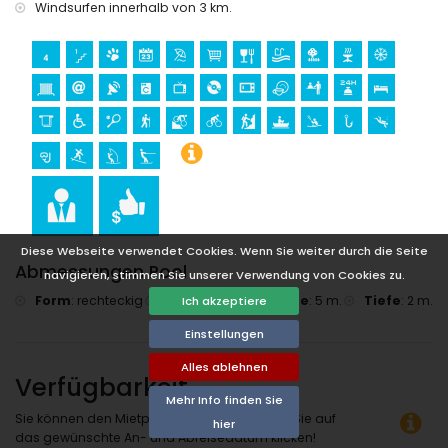
Windsurfen innerhalb von 3 km.
Diese Webseite verwendet Cookies. Wenn Sie weiter durch die Seite
Abmessungen Pool
navigieren, stimmen Sie unserer Verwendung von Cookies zu.
Form
:
rechteckig
Länge
:
10 m.
Breite
:
5 m.
Tiefe
:
2 m.
Ich akzeptiere
Einstellungen
Alles ablehnen
Verfügbarkeit
Mehr Info finden Sie
Sie können den Mietpreis berechnen, indem Sie auf
hier
das gewünschte An- und Abreisedatum klicken!