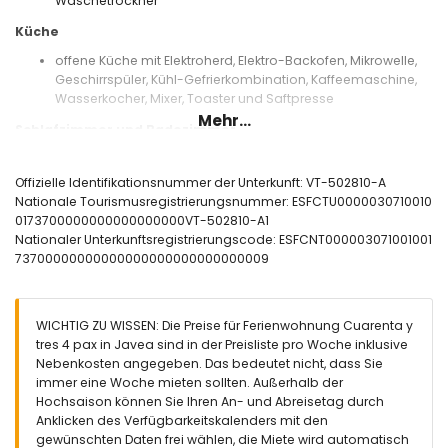
Wäschetrockner
Küche
offene Küche mit Elektroherd, Elektro-Backofen, Mikrowelle,
Geschirrspüler, Kühl-Gefrierkombination, Kaffeemaschine,
Wasserkocher, Mixer, Toaster und Saftpresse
Mehr...
Schlafzimmer und Badezimmer
Schlafzimmer mit Klimaanlage, Doppelbett und en-suite
Badezimmer
Offizielle Identifikationsnummer der Unterkunft: VT-502810-A
Schlafzimmer mit Doppelbett
Nationale Tourismusregistrierungsnummer: ESFCTU0000030710010
en-suite Badezimmer mit Einzelwaschbecken, Dusche und
0173700000000000000000VT-502810-A1
Toilette
Nationaler Unterkunftsregistrierungscode: ESFCNT000003071001001
Badezimmer mit Einzelwaschbecken, Dusche und Toilette
73700000000000000000000000000009
Außenbereich der Wohnung
großes und umzäuntes Grundstück
WICHTIG ZU WISSEN: Die Preise für Ferienwohnung Cuarenta y
lagunenförmiger Gemeinschaftspool mit den Maßen 10m x
tres 4 pax in Javea sind in der Preisliste pro Woche inklusive
5m und 2m Tiefe
Nebenkosten angegeben. Das bedeutet nicht, dass Sie
Gemeinschaftsgarten mit Bäumen
immer eine Woche mieten sollten. Außerhalb der
überdachte Terrasse
Hochsaison können Sie Ihren An- und Abreisetag durch
Sitzbereich im Freien und Essbereich im Freien
Anklicken des Verfügbarkeitskalenders mit den
gewünschten Daten frei wählen, die Miete wird automatisch
Weitere Informationen