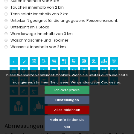
Surfen innerhalb von 5 km.
Sport
Tauchen innerhalb von 2 km.
Tennis, Reiten, Wandern, Mountainbiking, Radfahren, Klettern,
Tennisplatz innerhalb von 2 km.
Kanufahren, Kajakfahren, Rafting, Angeln, Tauchen,
Unterkunft geeignet für die angegebene Personenanzahl.
Schnorcheln, Surfen und Wasserski (innerhalb von 5
Unterkunft im 1. Stock
Kilometern von der Wohnung)
Golf (Club de Golf Jávea) und Windsurfen (innerhalb von 10
Wanderwege innerhalb von 3 km.
Kilometern von der Wohnung)
Waschmaschine und Trockner
Wasserski innerhalb von 2 km.
Diese Webseite verwendet Cookies. Wenn Sie weiter durch die Seite
navigieren, stimmen Sie unserer Verwendung von Cookies zu.
Ich akzeptiere
Einstellungen
Alles ablehnen
Mehr Info finden Sie
Abmessungen Pool
hier