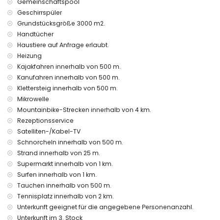
Gemeinschaftspool
Staubsauger sowie Bügeleisen und Bügelbrett
Geschirrspüler
Bettwäsche und Handtücher
Grundstücksgröße 3000 m2.
Rezeptionsdienst und 24-Stunden-Notdienst
Handtücher
Elektrische Heizung
Haustiere auf Anfrage erlaubt.
Einrichtungen und Dienstleistungen gegen Aufpreis
Heizung
Flughafentransfer
Kajakfahren innerhalb von 500 m.
Zusatzbett und Kinderbett (auf Anfrage)
Kanufahren innerhalb von 500 m.
Klettersteig innerhalb von 500 m.
Unterhaltungs- und Freizeitaktivitäten für Ihren Urlaub in
Jávea, Costa Blanca
Mikrowelle
Mountainbike-Strecken innerhalb von 4 km.
Promenade (El Arenal und Jávea) (innerhalb von 1000
Rezeptionsservice
Metern vom Haus)
Kino, Theater, Nachtclub und Bar (innerhalb von 5
Satelliten-/Kabel-TV
Kilometern vom Haus)
Schnorcheln innerhalb von 500 m.
Strand innerhalb von 25 m.
Sehenswürdigkeiten und Kultur in Jávea, Costa Blanca
Supermarkt innerhalb von 1 km.
Museum (Histórico de Jávea), Kirche (Virgen de Loreto,
Surfen innerhalb von 1 km.
Puerto, Jávea), Ruine (Pueblo Histórico, Jávea), Monument
Tauchen innerhalb von 500 m.
(Molinos de Viento, Jávea), architektonisches Gebäude
Tennisplatz innerhalb von 2 km.
(Histórico de Jávea), historischer Ort (Pueblo Histórico und
Unterkunft geeignet für die angegebene Personenanzahl.
Jávea) (innerhalb von 5 Kilometern von der Unterkunft)
Burg (Portal de la Vila und Denia) (innerhalb von 25
Unterkunft im 3. Stock