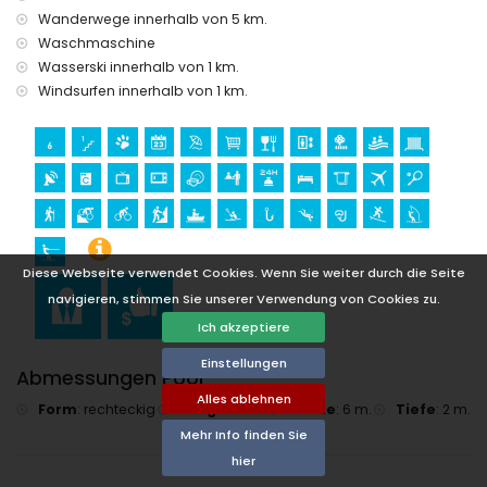
Kilometern von der Unterkunft)
Wanderwege innerhalb von 5 km.
Waschmaschine
Sport
Wasserski innerhalb von 1 km.
Radfahren, Klettern, Kanufahren, Kajakfahren, Angeln,
Windsurfen innerhalb von 1 km.
Tauchen, Schnorcheln, Surfen, Windsurfen und Wasserski
(innerhalb von 1000 Metern von der Wohnung)
Tennis, Wandern und Mountainbiken (innerhalb von 5
Kilometern von der Wohnung)
Golf (Javea Golf Club und Jávea) (innerhalb von 10
Kilometern von der Wohnung)
Diese Webseite verwendet Cookies. Wenn Sie weiter durch die Seite
navigieren, stimmen Sie unserer Verwendung von Cookies zu.
Ich akzeptiere
Einstellungen
Abmessungen Pool
Alles ablehnen
Form
:
rechteckig
Länge
:
12 m.
Breite
:
6 m.
Tiefe
:
2 m.
Mehr Info finden Sie
hier