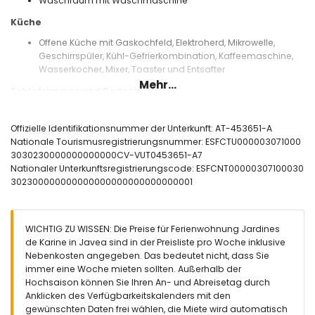
Waschraum mit Waschmaschine
Küche
Offene Küche mit Gaskochfeld, Elektroherd, Mikrowelle,
Geschirrspüler, Kühl-Gefrierkombination, Kaffeemaschine,
Wasserkocher, Mixer, Toaster und Entsafter
Mehr...
Schlafzimmer und Badezimmer
Schlafzimmer mit Doppelbett, Ventilator und en-suite
Badezimmer
Offizielle Identifikationsnummer der Unterkunft: AT-453651-A
2 Schlafzimmer, jeweils mit 2 Einzelbetten und Ventilator
Nationale Tourismusregistrierungsnummer: ESFCTU000003071000
en-suite Badezimmer mit Einzelwaschbecken, Bad/Dusch-
3030230000000000000CV-VUT0453651-A7
Kombination, Bidet und Toilette
Nationaler Unterkunftsregistrierungscode: ESFCNT00000307100030
Badezimmer mit Einzelwaschbecken, Bad/Dusch-
302300000000000000000000000000001
Kombination, Bidet und Toilette
Außenbereich der Wohnung
WICHTIG ZU WISSEN: Die Preise für Ferienwohnung Jardines
Großes und eingezäuntes Grundstück
de Karine in Javea sind in der Preisliste pro Woche inklusive
Gemeinschaftspool mit den Maßen 12 m x 6 m und 2 m
Nebenkosten angegeben. Das bedeutet nicht, dass Sie
Tiefe
immer eine Woche mieten sollten. Außerhalb der
Gemeinschaftsgarten mit Rasen, Kies und Bäumen
Hochsaison können Sie Ihren An- und Abreisetag durch
Überdachte Terrasse
Anklicken des Verfügbarkeitskalenders mit den
Außendusche
gewünschten Daten frei wählen, die Miete wird automatisch
Außensitzbereich und Außenspeisebereich