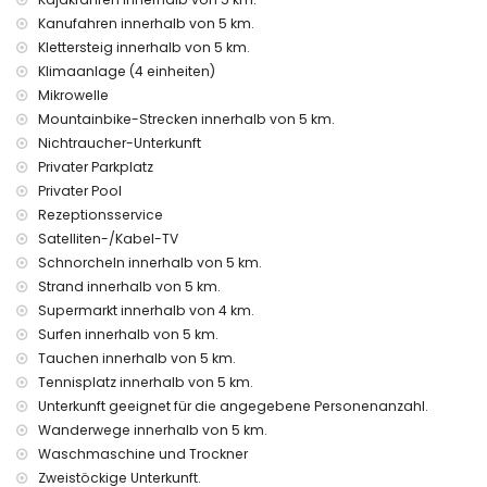
Internet (WiFi)
Kanufahren innerhalb von 5 km.
Staubsauger und Bügeleisen mit Bügelbrett
Bettwäsche und Handtücher
Klettersteig innerhalb von 5 km.
Rezeptionsdienst
Klimaanlage (4 einheiten)
Fußbodenheizung und Klimaanlage
Mikrowelle
Mountainbike-Strecken innerhalb von 5 km.
Einrichtungen und Dienstleistungen gegen Aufpreis
Nichtraucher-Unterkunft
Extra-Bett und Kinderbett (auf Anfrage)
Privater Parkplatz
Unterhaltungs- und Freizeitaktivitäten für Ihren Urlaub in
Privater Pool
Jávea, Costa Blanca
Rezeptionsservice
Kino, Theater, Diskothek, Bar, Promenade (El Arenal und
Satelliten-/Kabel-TV
Jávea) (innerhalb von 5 Kilometern vom Haus)
Schnorcheln innerhalb von 5 km.
Strand innerhalb von 5 km.
Sehenswürdigkeiten und Kultur in Jávea, Costa Blanca
Supermarkt innerhalb von 4 km.
Museum (Histórico de Jávea), Kirche (Virgen de Loreto,
Surfen innerhalb von 5 km.
Puerto, Jávea), Denkmal (Molinos de Viento, Jávea),
Tauchen innerhalb von 5 km.
architektonisches Gebäude (Pueblo Histórico, Jávea) und
Tennisplatz innerhalb von 5 km.
historischer Ort (Histórico de Jávea) (innerhalb von 5
Unterkunft geeignet für die angegebene Personenanzahl.
Kilometern von der Unterkunft)
Ruine (Pueblo Histórico und Jávea) (innerhalb von 10
Wanderwege innerhalb von 5 km.
Kilometern von der Unterkunft)
Waschmaschine und Trockner
Burg (Portal de la Vila und Denia) (innerhalb von 25
Zweistöckige Unterkunft.