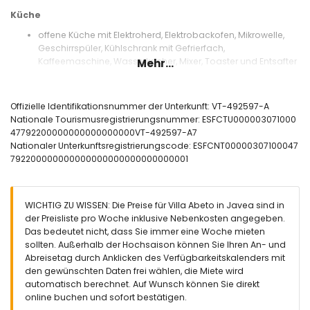
Küche
offene Küche mit Elektroherd, Elektrobackofen, Mikrowelle,
Geschirrspüler, Kühlschrank mit Gefrierfach,
Kaffeemaschine, Wasserkocher, Mixer, Toaster und Entsafter
Mehr...
Schlafzimmer und Badezimmer
2 Schlafzimmer mit Klimaanlage, jeweils mit Kingsize-Bett
Offizielle Identifikationsnummer der Unterkunft: VT-492597-A
(Maße 210 x 180 cm) und eigenem Badezimmer
Nationale Tourismusregistrierungsnummer: ESFCTU000003071000
Schlafzimmer mit Klimaanlage, Kingsize-Bett (Maße 210 x
47792200000000000000000VT-492597-A7
180 cm), Fernseher und eigenem Badezimmer
Nationaler Unterkunftsregistrierungscode: ESFCNT00000307100047
eigenes Badezimmer mit Einzelwaschbecken, Kombination
792200000000000000000000000000001
aus Badewanne und Dusche, Bidet und WC
2 eigene Badezimmer, jeweils mit Einzelwaschbecken,
Dusche und WC
WICHTIG ZU WISSEN: Die Preise für Villa Abeto in Javea sind in
Außenbereich der Villa
der Preisliste pro Woche inklusive Nebenkosten angegeben.
Das bedeutet nicht, dass Sie immer eine Woche mieten
eingezäuntes Grundstück
sollten. Außerhalb der Hochsaison können Sie Ihren An- und
privater Pool mit den Maßen 11m x 3m und 2m tief
Abreisetag durch Anklicken des Verfügbarkeitskalenders mit
Garten mit Kies, Bäumen und Gartenmöbeln mit
den gewünschten Daten frei wählen, die Miete wird
Sonnenliegen
automatisch berechnet. Auf Wunsch können Sie direkt
2 Terrassen, davon eine überdacht
online buchen und sofort bestätigen.
Grill