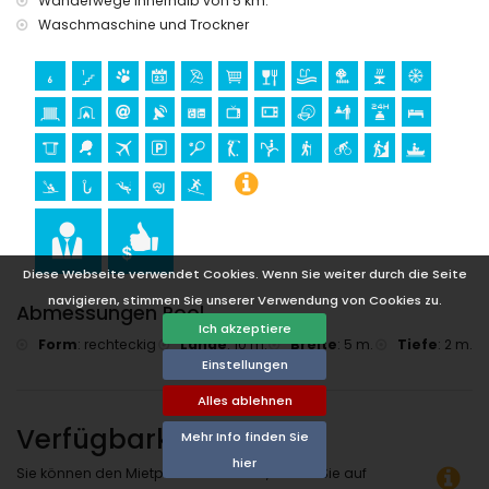
Wanderwege innerhalb von 5 km.
Schnorcheln und Surfen (innerhalb von 5 Kilometern der
Waschmaschine und Trockner
Villa)
Klettern (innerhalb von 25 Kilometern der Villa)
Diese Webseite verwendet Cookies. Wenn Sie weiter durch die Seite
navigieren, stimmen Sie unserer Verwendung von Cookies zu.
Abmessungen Pool
Ich akzeptiere
Form
:
rechteckig
Länge
:
10 m.
Breite
:
5 m.
Tiefe
:
2 m.
Einstellungen
Alles ablehnen
Verfügbarkeit
Mehr Info finden Sie
hier
Sie können den Mietpreis berechnen, indem Sie auf