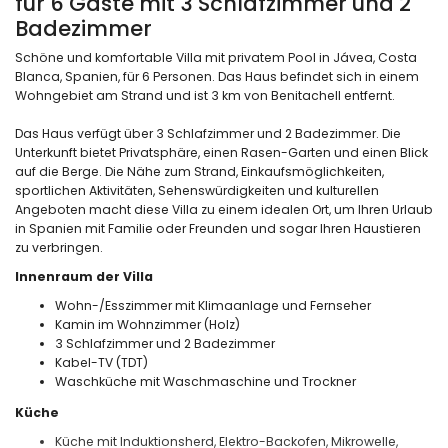
für 6 Gäste mit 3 Schlafzimmer und 2
Badezimmer
Schöne und komfortable Villa mit privatem Pool in Jávea, Costa
Blanca, Spanien, für 6 Personen. Das Haus befindet sich in einem
Wohngebiet am Strand und ist 3 km von Benitachell entfernt.
Das Haus verfügt über 3 Schlafzimmer und 2 Badezimmer. Die
Unterkunft bietet Privatsphäre, einen Rasen-Garten und einen Blick
auf die Berge. Die Nähe zum Strand, Einkaufsmöglichkeiten,
sportlichen Aktivitäten, Sehenswürdigkeiten und kulturellen
Angeboten macht diese Villa zu einem idealen Ort, um Ihren Urlaub
in Spanien mit Familie oder Freunden und sogar Ihren Haustieren
zu verbringen.
Innenraum der Villa
Wohn-/Esszimmer mit Klimaanlage und Fernseher
Kamin im Wohnzimmer (Holz)
3 Schlafzimmer und 2 Badezimmer
Kabel-TV (TDT)
Waschküche mit Waschmaschine und Trockner
Küche
Küche mit Induktionsherd, Elektro-Backofen, Mikrowelle,