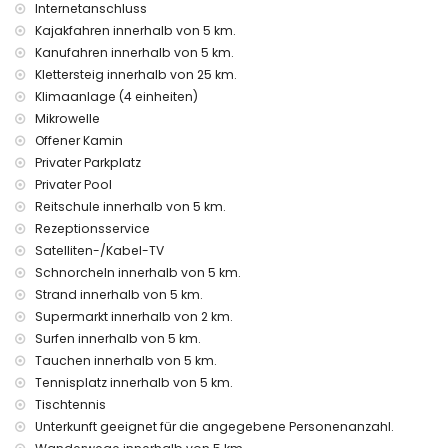
Zentralheizung und Klimaanlage
Internetanschluss
Kajakfahren innerhalb von 5 km.
Einrichtungen und Dienstleistungen gegen Aufpreis
Kanufahren innerhalb von 5 km.
Flughafenservice
Klettersteig innerhalb von 25 km.
Zusatzbett und Kinderbett (auf Anfrage)
Klimaanlage (4 einheiten)
Unterhaltung und Freizeitaktivitäten für Ihren Urlaub in
Mikrowelle
Jávea, Costa Blanca
Offener Kamin
Bar und Promenade (L'Arenal) (innerhalb von 5 Kilometern
Privater Parkplatz
vom Haus)
Privater Pool
Reitschule innerhalb von 5 km.
Sehenswürdigkeiten und Kultur in Jávea, Costa Blanca
Rezeptionsservice
Museum (Histórico de Jávea), Kirche (Iglesia Virgen del
Satelliten-/Kabel-TV
Loreto, Puerto), Ruine (Molinos de Viento, Jávea), Denkmal
Schnorcheln innerhalb von 5 km.
(Pueblo de Jávea), architektonisches Gebäude (Histórico
Strand innerhalb von 5 km.
de Jávea) und historischer Ort (Pueblo de Jávea) (innerhalb
Supermarkt innerhalb von 2 km.
von 10 Kilometern der Unterkunft)
Burg (Castillo de Denia) (innerhalb von 25 Kilometern der
Surfen innerhalb von 5 km.
Unterkunft)
Tauchen innerhalb von 5 km.
Tennisplatz innerhalb von 5 km.
Sport
Tischtennis
Tennis, Golf (Club de Golf Jávea), Reiten, Wandern,
Unterkunft geeignet für die angegebene Personenanzahl.
Radfahren, Kanufahren, Kajakfahren, Angeln, Tauchen,