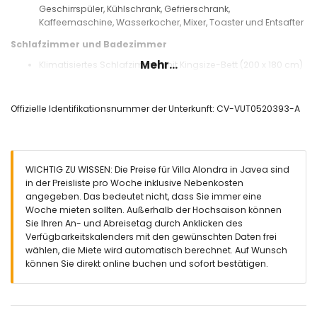
Geschirrspüler, Kühlschrank, Gefrierschrank,
Kaffeemaschine, Wasserkocher, Mixer, Toaster und Entsafter
Schlafzimmer und Badezimmer
Mehr...
Klimatisiertes Schlafzimmer mit Kingsize-Bett (200 x 180 cm)
und en-suite Badezimmer
2 klimatisierte Schlafzimmer, jedes mit 2 Einzelbetten (200 x
90 cm)
Offizielle Identifikationsnummer der Unterkunft: CV-VUT0520393-A
En-suite Badezimmer mit Doppelwaschbecken,
Badewanne/Dusche-Kombination, Bidet und Toilette
Badezimmer mit Einzelwaschbecken, Dusche und Toilette
Außenbereich der Villa
WICHTIG ZU WISSEN: Die Preise für Villa Alondra in Javea sind
in der Preisliste pro Woche inklusive Nebenkosten
Eingezäuntes Grundstück
angegeben. Das bedeutet nicht, dass Sie immer eine
Privater Pool mit den Maßen 10m x 5m und 2m Tiefe
Woche mieten sollten. Außerhalb der Hochsaison können
Rasen-Garten mit Gartenmöbeln und Sonnenliegen
Sie Ihren An- und Abreisetag durch Anklicken des
2 Terrassen, davon eine überdacht
Verfügbarkeitskalenders mit den gewünschten Daten frei
Grill
wählen, die Miete wird automatisch berechnet. Auf Wunsch
Außendusche
können Sie direkt online buchen und sofort bestätigen.
Sitzbereich im Freien und Essbereich im Freien
2 private Parkplätze
Weitere Informationen