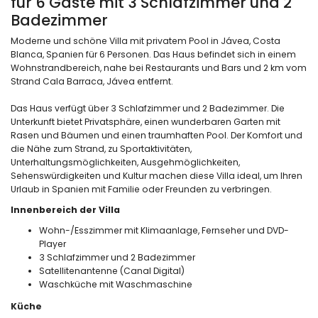
für 6 Gäste mit 3 Schlafzimmer und 2
Badezimmer
Moderne und schöne Villa mit privatem Pool in Jávea, Costa
Blanca, Spanien für 6 Personen. Das Haus befindet sich in einem
Wohnstrandbereich, nahe bei Restaurants und Bars und 2 km vom
Strand Cala Barraca, Jávea entfernt.
Das Haus verfügt über 3 Schlafzimmer und 2 Badezimmer. Die
Unterkunft bietet Privatsphäre, einen wunderbaren Garten mit
Rasen und Bäumen und einen traumhaften Pool. Der Komfort und
die Nähe zum Strand, zu Sportaktivitäten,
Unterhaltungsmöglichkeiten, Ausgehmöglichkeiten,
Sehenswürdigkeiten und Kultur machen diese Villa ideal, um Ihren
Urlaub in Spanien mit Familie oder Freunden zu verbringen.
Innenbereich der Villa
Wohn-/Esszimmer mit Klimaanlage, Fernseher und DVD-
Player
3 Schlafzimmer und 2 Badezimmer
Satellitenantenne (Canal Digital)
Waschküche mit Waschmaschine
Küche