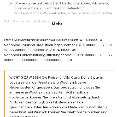
Offene Küche mit Elektroherd, Elektro-Backofen, Mikrowelle,
Spülmaschine, Kühlschrank mit Gefrierfach,
Kaffeemaschine, Wasserkocher, Mixer, Toaster und Entsafter
Schlafzimmer und Badezimmer
Mehr...
Klimatisiertes Schlafzimmer mit Doppelbett und eigenem
Bad
2 klimatisierte Schlafzimmer, jeweils mit 2 Einzelbetten und
Offizielle Identifikationsnummer der Unterkunft: AT-480655-A
eigenem Bad
Nationale Tourismusregistrierungsnummer: ESFCTU000003071000
2 eigene Badezimmer, jeweils mit Doppelwaschbecken,
2206650000000000000CV-VUT0480655-A9
Dusche, Bidet und Toilette
Nationaler Unterkunftsregistrierungscode: ESFCNT00000307100022
066500000000000000000000000000001
Außenbereich der Villa
Eingezäuntes Grundstück
Privater Pool, 8m x 4m groß und 2m tief
WICHTIG ZU WISSEN: Die Preise für Villa Casa Elche 6 pax in
Wunderschöner Garten mit Rasen, Bäumen und
Javea sind in der Preisliste pro Woche inklusive
Gartenmöbeln mit Sonnenliegen
Nebenkosten angegeben. Das bedeutet nicht, dass Sie
2 Terrassen, davon eine überdacht
immer eine Woche mieten sollten. Außerhalb der
Grill
Hochsaison können Sie Ihren An- und Abreisetag durch
Sitzbereich im Freien
Anklicken des Verfügbarkeitskalenders mit den
4 private Parkplätze
gewünschten Daten frei wählen, die Miete wird automatisch
Dachterrasse
berechnet. Auf Wunsch können Sie direkt online buchen und