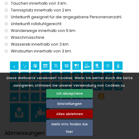
Tauchen innerhalb von 3 km.
Tennis, Wandern, Mountainbiking, Radfahren, Klettern,
Tennisplatz innerhalb von 2 km.
Kanufahren, Kajakfahren, Angeln, Tauchen, Schnorcheln,
Unterkunft geeignet für die angegebene Personenanzahl.
Surfen, Windsurfen und Wasserski (innerhalb von 5
Unterkunft rollstuhlgerecht
Kilometern von der Villa)
Wanderwege innerhalb von 5 km.
Golf (Jávea Golf Club, Jávea) und Reiten (innerhalb von 10
Kilometern von der Villa)
Waschmaschine
Wasserski innerhalb von 3 km.
Windsurfen innerhalb von 3 km.
Diese Webseite verwendet Cookies. Wenn Sie weiter durch die Seite
navigieren, stimmen Sie unserer Verwendung von Cookies zu.
Ich akzeptiere
Einstellungen
Alles ablehnen
Mehr Info finden Sie
hier
Abmessungen Pool