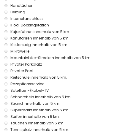
Kinderbetten (auf Anfrage)
Handtücher
Unterhaltungs- und Freizeitaktivitäten für Ihren Urlaub in
Heizung
Xàbia, Costa Blanca
Internetanschluss
iPod-Dockingstation
Diskothek, Bar und Promenade (El Arenal) (innerhalb von 5
Kilometern vom Haus)
Kajakfahren innerhalb von 5 km.
Kanufahren innerhalb von 5 km.
Sehenswürdigkeiten und Kultur in Xàbia, Costa Blanca
Klettersteig innerhalb von 5 km.
Museum (Histórico de Xàbia, Xàbia), Kirche (San Bartolomé,
Mikrowelle
Pueblo, Xàbia), Denkmal (Pueblo de Xàbia, Xàbia),
Mountainbike-Strecken innerhalb von 5 km.
architektonisches Gebäude (Pueblo de Xàbia, Xàbia),
Privater Parkplatz
historischer Ort (Pueblo de Xàbia und Xàbia) (innerhalb von
Privater Pool
5 Kilometern von der Unterkunft)
Reitschule innerhalb von 5 km.
Ruine (Molinos de Viento und Xàbia) (innerhalb von 10
Kilometern von der Unterkunft)
Rezeptionsservice
Burg (Portal de la Vila und Dénia) (innerhalb von 25
Satelliten-/Kabel-TV
Kilometern von der Unterkunft)
Schnorcheln innerhalb von 5 km.
Strand innerhalb von 5 km.
Sport
Supermarkt innerhalb von 5 km.
Tennis, Reiten, Wandern, Mountainbiking, Radfahren, Klettern,
Surfen innerhalb von 5 km.
Kanufahren, Kajakfahren, Angeln, Tauchen, Schnorcheln,
Tauchen innerhalb von 5 km.
Surfen, Windsurfen und Wasserski (innerhalb von 5
Kilometern von der Villa)
Tennisplatz innerhalb von 5 km.