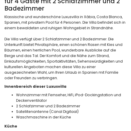
für 4 Gäste mit 2 Schlafzimmer und 2
Badezimmer
Klassische und wunderschöne Luxusvilla in Xàbia, Costa Blanca,
Spanien, mit privatem Pool für 4 Personen. Die Villa befindet sich in
einem bewaldeten und ruhigen Wohngebiet in Strandnähe.
Die Villa verfügt über 2 Schlafzimmer und 2 Badezimmer. Die
Unterkunft bietet Privatsphäre, einen schönen Rasen mit Kies und
Bäumen, einen herrlichen Pool, wunderbare Ausblicke auf die
Berge und das Tal. Der Komfort und die Nähe zum Strand,
Einkaufsmöglichkeiten, Sportaktivitäten, Sehenswürdigkeiten und
kulturellen Angeboten machen diese Villa zu einer
ausgezeichneten Wahl, um Ihren Urlaub in Spanien mit Familie
oder Freunden zu verbringen.
Innenbereich dieser Luxusvilla
Wohnzimmer mit Fernseher, HiFi, iPod-Dockingstation und
Deckenventilator
2 Schlafzimmer und 2 Badezimmer
Satellitenantenne (Canal Digitaal)
Waschmaschine in der Küche
Küche