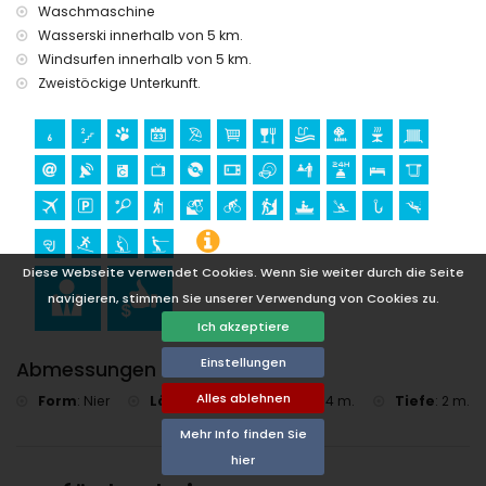
Kilometern von der Unterkunft)
Waschmaschine
Burg (Portal de la Vila und Denia) (innerhalb von 25
Wasserski innerhalb von 5 km.
Kilometern von der Unterkunft)
Windsurfen innerhalb von 5 km.
Sport
Zweistöckige Unterkunft.
Tennis, Wandern, Mountainbiking, Radfahren, Klettern,
Kanufahren, Angeln, Tauchen, Schnorcheln, Surfen,
Windsurfen und Wasserski (innerhalb von 5 Kilometern von
der Villa)
Golf (Jávea Golf Club, Jávea) und Reiten (innerhalb von 10
Kilometern von der Villa)
Kajakfahren (innerhalb von 50 Kilometern von der Villa)
Diese Webseite verwendet Cookies. Wenn Sie weiter durch die Seite
navigieren, stimmen Sie unserer Verwendung von Cookies zu.
Ich akzeptiere
Einstellungen
Abmessungen Pool
Alles ablehnen
Form
:
Nier
Länge
:
8 m.
Breite
:
4 m.
Tiefe
:
2 m.
Mehr Info finden Sie
hier