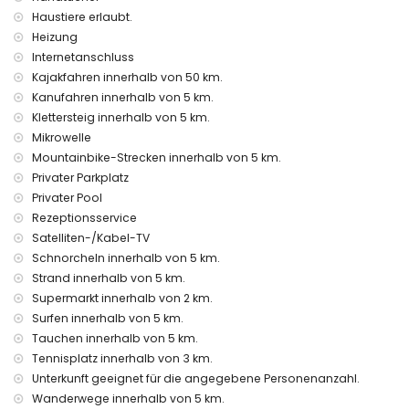
Haustiere erlaubt.
Internet (WiFi)
Heizung
Staubsauger sowie Bügeleisen und Bügelbrett
Bettwäsche und Handtücher
Internetanschluss
Empfangsservice und 24-Stunden-Notdienst
Kajakfahren innerhalb von 50 km.
Zentralheizung
Kanufahren innerhalb von 5 km.
Klettersteig innerhalb von 5 km.
Einrichtungen und Dienstleistungen gegen Aufpreis
Mikrowelle
Flughafenservice
Mountainbike-Strecken innerhalb von 5 km.
Zustellbett und Kinderbetten (auf Anfrage)
Privater Parkplatz
Unterhaltung und Freizeitaktivitäten für Ihren Urlaub in
Privater Pool
Jávea, Costa Blanca
Rezeptionsservice
Kino, Theater, Diskothek, Bar, Promenade (El Arenal und
Satelliten-/Kabel-TV
Jávea) (innerhalb von 5 Kilometern vom Haus)
Schnorcheln innerhalb von 5 km.
Strand innerhalb von 5 km.
Sehenswürdigkeiten und Kultur in Jávea, Costa Blanca
Supermarkt innerhalb von 2 km.
Museum (Pueblo Histórico, Jávea), Kirche (Virgen de Loreto,
Surfen innerhalb von 5 km.
Puerto, Jávea), Ruine (Histórico de Jávea), architektonisches
Tauchen innerhalb von 5 km.
Gebäude (Pueblo Histórico, Jávea) und historischer Ort
Tennisplatz innerhalb von 3 km.
(Histórico de Jávea) (innerhalb von 5 Kilometern von der
Unterkunft)
Unterkunft geeignet für die angegebene Personenanzahl.
Denkmal (Molinos de Viento und Jávea) (innerhalb von 10
Wanderwege innerhalb von 5 km.