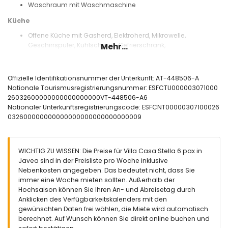
Waschraum mit Waschmaschine
Küche
Offene Küche mit Gasherd, Elektroherd, Mikrowelle,
Geschirrspüler, Kühlschrank, Gefrierschrank,
Mehr...
Kaffeemaschine, Wasserkocher, Mixer, Toaster und
Zitruspresse
Offizielle Identifikationsnummer der Unterkunft: AT-448506-A
Schlafzimmer und Badezimmer
Nationale Tourismusregistrierungsnummer: ESFCTU000003071000
Schlafzimmer mit Doppelbett, Ventilator und eigenem
26032600000000000000000VT-448506-A6
Badezimmer
Nationaler Unterkunftsregistrierungscode: ESFCNT00000307100026
Schlafzimmer mit Doppelbett und Ventilator
032600000000000000000000000000009
Schlafzimmer mit 2 Einzelbetten und Ventilator
Eigenes Badezimmer mit Einzelwaschbecken, Dusche und
Toilette
WICHTIG ZU WISSEN: Die Preise für Villa Casa Stella 6 pax in
2 Badezimmer, jedes mit Einzelwaschbecken, Dusche und
Javea sind in der Preisliste pro Woche inklusive
Toilette
Nebenkosten angegeben. Das bedeutet nicht, dass Sie
Außenbereich der Villa
immer eine Woche mieten sollten. Außerhalb der
Hochsaison können Sie Ihren An- und Abreisetag durch
Eingezäuntes Grundstück
Anklicken des Verfügbarkeitskalenders mit den
Nierenförmiger privater Pool mit den Maßen 8m x 4m und
gewünschten Daten frei wählen, die Miete wird automatisch
2m Tiefe
berechnet. Auf Wunsch können Sie direkt online buchen und
Wunderschöner Rasen mit Kies, Bäumen und Gartenmöbeln