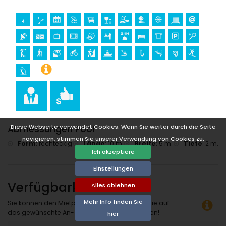
Villa)
Reiten (innerhalb von 10 Kilometern von der Villa)
Diese Webseite verwendet Cookies. Wenn Sie weiter durch die Seite
Abmessungen Pool
navigieren, stimmen Sie unserer Verwendung von Cookies zu.
Form
:
rechteckig
Länge
:
10 m.
Breite
:
5 m.
Tiefe
:
2 m.
Ich akzeptiere
Einstellungen
Verfügbarkeit
Alles ablehnen
Mehr Info finden Sie
Sie können den Mietpreis berechnen, indem Sie auf
das gewünschte An- und Abreisedatum klicken!
hier