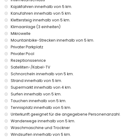
Einrichtungen und Dienstleistungen gegen Aufpreis
Kajakfahren innerhalb von 5 km.
Kanufahren innerhalb von 5 km.
Poolheizung
Zusatzbett und Kinderbett (auf Anfrage)
Klettersteig innerhalb von 5 km.
Klimaanlage (3 einheiten)
Unterhaltungs- und Freizeitaktivitäten für Ihren Urlaub in
Mikrowelle
Xàbia, Costa Blanca
Mountainbike-Strecken innerhalb von 5 km.
Kino, Theater, Nachtclub, Bar, Promenade (El Arenal und
Privater Parkplatz
Xàbia) (innerhalb von 5 Kilometern vom Haus)
Privater Pool
Sehenswürdigkeiten und Kultur in Xàbia, Costa Blanca
Rezeptionsservice
Satelliten-/Kabel-TV
Museum (Histórico de Xàbia), Kirche (Virgen de Loreto,
Schnorcheln innerhalb von 5 km.
Puerto, Xàbia), Ruine (Pueblo Histórico, Xàbia), Denkmal
(Molinos de Viento, Xàbia), architektonisches Gebäude
Strand innerhalb von 5 km.
(Pueblo Histórico, Xàbia) und historischer Ort (Histórico de
Supermarkt innerhalb von 4 km.
Xàbia) (innerhalb von 5 Kilometern von der Unterkunft)
Surfen innerhalb von 5 km.
Burg (Portal de la Vila und Dénia) (innerhalb von 25
Tauchen innerhalb von 5 km.
Kilometern von der Unterkunft)
Tennisplatz innerhalb von 5 km.
Sport
Unterkunft geeignet für die angegebene Personenanzahl.
Wanderwege innerhalb von 5 km.
Tennis, Golf, Wandern, Mountainbiking, Radfahren, Klettern,
Kanufahren, Kajakfahren, Angeln, Tauchen, Schnorcheln,
Waschmaschine und Trockner
Surfen und Windsurfen (innerhalb von 5 Kilometern von der
Windsurfen innerhalb von 5 km.