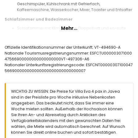
Geschirrspüler, Kühlschrank mit Gefrierfach,
Kaffeemaschine, Wasserkocher, Mixer, Toaster und Entsafter
Schlafzimmer und Badezimmer
Mehr...
Schlafzimmer mit Klimaanlage, Doppelbett und en-suite
Badezimmer
Schlafzimmer mit Klimaanlage und zwei Einzelbetten (Maße
190 x 90 cm)
Offizielle Identifikationsnummer der Unterkunft: VT-494690-A
En-suite Badezimmer mit Einzelwaschbecken, Dusche und
Nationale Tourismusregistrierungsnummer: ESFCTU000003071000
Toilette
47566900000000000000000VT-497306-A6
Badezimmer mit Einzelwaschbecken, Dusche und Toilette
Nationaler Unterkunftsregistrierungscode: ESFCNT00000307100047
566900000000000000000000000000007
Außenbereich der Villa
Großes und umzäuntes Grundstück
Beheizter Privatpool mit Maßen 10m x 5m und 2m Tiefe
WICHTIG ZU WISSEN: Die Preise für Villa Eva 4 pax in Javea
Garten mit Kies, Bäumen und Gartenmöbeln mit
sind in der Preisliste pro Woche inklusive Nebenkosten
Sonnenliegen
angegeben. Das bedeutet nicht, dass Sie immer eine
2 Terrassen, eine davon überdacht
Woche mieten sollten. Außerhalb der Hochsaison können
Außendusche
Sie Ihren An- und Abreisetag durch Anklicken des
Sitzbereich im Freien und Essbereich im Freien
Verfügbarkeitskalenders mit den gewünschten Daten frei
Privater Parkplatz
wählen, die Miete wird automatisch berechnet. Auf Wunsch
können Sie direkt online buchen und sofort bestätigen.
Weitere Informationen