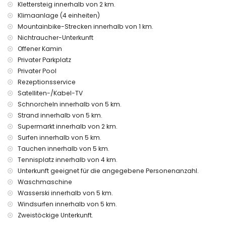
Internet (WiFi)
Klettersteig innerhalb von 2 km.
Bügeleisen und Bügelbrett
Klimaanlage (4 einheiten)
Bettwäsche und Handtücher
Mountainbike-Strecken innerhalb von 1 km.
Empfangsservice und 24-Stunden-Notdienst
Nichtraucher-Unterkunft
Luftheizung und Klimaanlage
Offener Kamin
Einrichtungen und Dienstleistungen gegen Aufpreis
Privater Parkplatz
Zustellbett und Kinderbett/Babybett (auf Anfrage)
Privater Pool
Rezeptionsservice
Unterhaltung und Freizeitaktivitäten für Ihren Urlaub in
Satelliten-/Kabel-TV
Xàbia, Costa Blanca
Schnorcheln innerhalb von 5 km.
Bar (innerhalb von 5 Kilometern vom Haus)
Strand innerhalb von 5 km.
Sehenswürdigkeiten und Kultur in Xàbia, Costa Blanca
Supermarkt innerhalb von 2 km.
Surfen innerhalb von 5 km.
Museum (Histórico de Xàbia, Xàbia), Kirche (San Bartolomé,
Tauchen innerhalb von 5 km.
Pueblo, Xàbia), Denkmal (Pueblo de Xàbia, Xàbia),
Tennisplatz innerhalb von 4 km.
architektonisches Gebäude (Pueblo de Xàbia, Xàbia),
historischer Ort (Pueblo de Xàbia und Xàbia) (innerhalb von
Unterkunft geeignet für die angegebene Personenanzahl.
5 Kilometern von der Unterkunft)
Waschmaschine
Ruine (Molinos de Viento und Xàbia) (innerhalb von 10
Wasserski innerhalb von 5 km.
Kilometern von der Unterkunft)
Windsurfen innerhalb von 5 km.
Burg (Portal de la Vila und Dénia) (innerhalb von 25
Zweistöckige Unterkunft.
Kilometern von der Unterkunft)