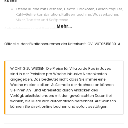
Küche
Offene Küche mit Gasherd, Elektro-Backofen, Geschirrspüler,
Kühl-Gefrierkombination, Kaffeemaschine, Wasserkocher,
Mixer, Toaster und Saftpresse
Mehr...
Schlafzimmer und Badezimmer
Schlafzimmer mit Ausziehbett (Maße 190 x 80 cm)
Schlafzimmer mit Klimaanlage und Queensize-Bett (Maße
Offizielle Identifikationsnummer der Unterkunft: CV-VUT0515839-A
200 x 160 cm) und en-suite Badezimmer
Schlafzimmer mit Klimaanlage und Queensize-Bett (Maße
200 x 150 cm)
En-suite Badezimmer mit Einzelwaschbecken, Dusche und
WICHTIG ZU WISSEN: Die Preise für Villa La de Ros in Javea
Toilette
sind in der Preisliste pro Woche inklusive Nebenkosten
Badezimmer mit Einzelwaschbecken, Dusche und Toilette
angegeben. Das bedeutet nicht, dass Sie immer eine
Außenbereich der Villa
Woche mieten sollten. Außerhalb der Hochsaison können
Sie Ihren An- und Abreisetag durch Anklicken des
Eingezäuntes Grundstück
Verfügbarkeitskalenders mit den gewünschten Daten frei
Privater Pool mit den Maßen 12m x 3m und einer Tiefe von
wählen, die Miete wird automatisch berechnet. Auf Wunsch
1,4m
können Sie direkt online buchen und sofort bestätigen.
Rasen-Garten mit Kies, Bäumen und Gartenmöbeln mit
Sonnenliegen
2 Terrassen
Grill