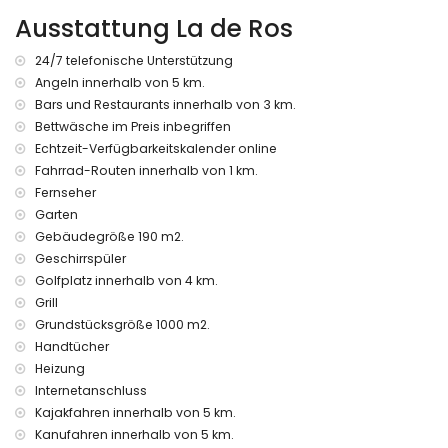
Außendusche
Ausstattung La de Ros
Sitzbereich im Freien und Essbereich im Freien
2 private Parkplätze
24/7 telefonische Unterstützung
Weitere Informationen
Angeln innerhalb von 5 km.
Bars und Restaurants innerhalb von 3 km.
Nächster Ort: Xàbia (innerhalb von 5 Kilometern von der
Villa)
Bettwäsche im Preis inbegriffen
Nächstes Ufer oder Flussufer: Mittelmeer, Xàbia (innerhalb
Echtzeit-Verfügbarkeitskalender online
von 5 Kilometern von der Villa)
Fahrrad-Routen innerhalb von 1 km.
Nächster Strand: El Arenal, Xàbia (innerhalb von 5
Fernseher
Kilometern von der Villa)
Garten
Nächster Hafen: Aduanas del Mar (innerhalb von 5
Gebäudegröße 190 m2.
Kilometern von der Villa)
Geschirrspüler
Nächster Park: Montgó, Xàbia (innerhalb von 2 Kilometern
von der Villa)
Golfplatz innerhalb von 4 km.
Nächster Flughafen: Alicante (innerhalb von 100 Kilometern
Grill
von der Villa)
Grundstücksgröße 1000 m2.
Zweitnächster Flughafen: Valencia (> 100 Kilometer)
Handtücher
Rauchen ist nicht erlaubt
Heizung
Haustiere sind nicht erlaubt
Internetanschluss
Einrichtungen und Dienstleistungen, die im Mietpreis der
Kajakfahren innerhalb von 5 km.
Villa enthalten sind
Kanufahren innerhalb von 5 km.