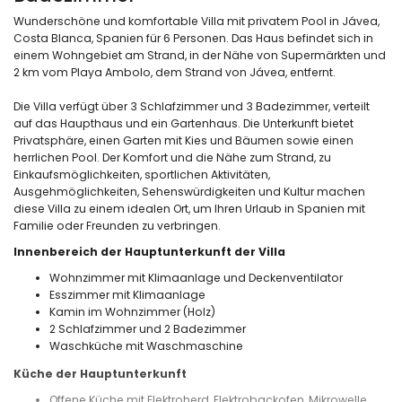
Wunderschöne und komfortable Villa mit privatem Pool in Jávea,
Costa Blanca, Spanien für 6 Personen. Das Haus befindet sich in
einem Wohngebiet am Strand, in der Nähe von Supermärkten und
2 km vom Playa Ambolo, dem Strand von Jávea, entfernt.
Die Villa verfügt über 3 Schlafzimmer und 3 Badezimmer, verteilt
auf das Haupthaus und ein Gartenhaus. Die Unterkunft bietet
Privatsphäre, einen Garten mit Kies und Bäumen sowie einen
herrlichen Pool. Der Komfort und die Nähe zum Strand, zu
Einkaufsmöglichkeiten, sportlichen Aktivitäten,
Ausgehmöglichkeiten, Sehenswürdigkeiten und Kultur machen
diese Villa zu einem idealen Ort, um Ihren Urlaub in Spanien mit
Familie oder Freunden zu verbringen.
Innenbereich der Hauptunterkunft der Villa
Wohnzimmer mit Klimaanlage und Deckenventilator
Esszimmer mit Klimaanlage
Kamin im Wohnzimmer (Holz)
2 Schlafzimmer und 2 Badezimmer
Waschküche mit Waschmaschine
Küche der Hauptunterkunft
Offene Küche mit Elektroherd, Elektrobackofen, Mikrowelle,