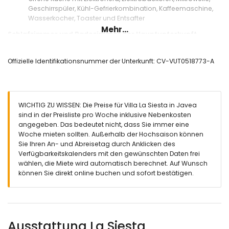
Geschirrspüler, Kühl-Gefrierkombination, Kaffeemaschine,
Wasserkocher, Toaster und Entsafter
Mehr...
Schlafzimmer und Badezimmer der Hauptunterkunft
Schlafzimmer mit Doppelbett, Ventilator und en-suite
Badezimmer
Offizielle Identifikationsnummer der Unterkunft: CV-VUT0518773-A
Schlafzimmer mit Klimaanlage, 2 Einzelbetten (Maße 200 x
90 cm) und Ventilator
En-suite Badezimmer mit Einzelwaschbecken,
Badewannen-/Duschkombination und Toilette
WICHTIG ZU WISSEN: Die Preise für Villa La Siesta in Javea
Badezimmer mit Einzelwaschbecken, Dusche, Bidet und
sind in der Preisliste pro Woche inklusive Nebenkosten
Toilette
angegeben. Das bedeutet nicht, dass Sie immer eine
Innenbereich des Gartenhauses
Woche mieten sollten. Außerhalb der Hochsaison können
Sie Ihren An- und Abreisetag durch Anklicken des
Schlafzimmer mit Klimaanlage, 2 Einzelbetten (Maße 200 x
Verfügbarkeitskalenders mit den gewünschten Daten frei
90 cm), Ventilator und en-suite Badezimmer
wählen, die Miete wird automatisch berechnet. Auf Wunsch
En-suite Badezimmer mit Einzelwaschbecken, Dusche und
können Sie direkt online buchen und sofort bestätigen.
Toilette
Außenbereich der Villa
Eingezäuntes Grundstück
Nierenförmiger privater Pool mit den Maßen 7 m x 3 m und 2
Ausstattung La Siesta
m tief