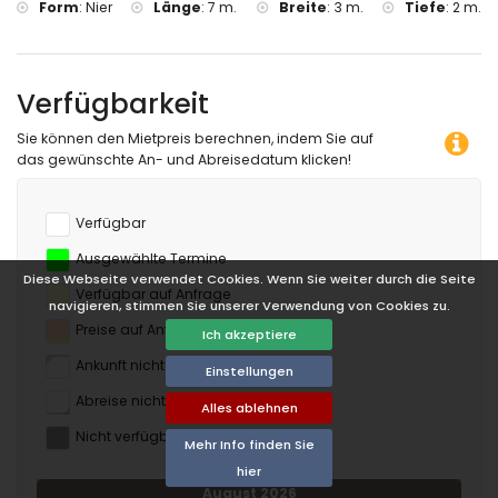
Form
:
Nier
Länge
:
7 m.
Breite
:
3 m.
Tiefe
:
2 m.
de Jávea und Jávea) (innerhalb von 10 Kilometern von der
Unterkunft)
Burg (Portal de la Vila und Dénia) (innerhalb von 25
Kilometern von der Unterkunft)
Verfügbarkeit
Sport
Sie können den Mietpreis berechnen, indem Sie auf
Tennis (innerhalb von 1000 Metern von der Villa)
das gewünschte An- und Abreisedatum klicken!
Wandern, Mountainbiking, Tauchen und Schnorcheln
(innerhalb von 5 Kilometern von der Villa)
Golf (Club de Golf Jávea) und Reiten (innerhalb von 10
Verfügbar
Kilometern von der Villa)
Ausgewählte Termine
Diese Webseite verwendet Cookies. Wenn Sie weiter durch die Seite
Verfügbar auf Anfrage
navigieren, stimmen Sie unserer Verwendung von Cookies zu.
Preise auf Anfrage
Ich akzeptiere
Ankunft nicht erlaubt
Einstellungen
Abreise nicht erlaubt
Alles ablehnen
Nicht verfügbar
Mehr Info finden Sie
hier
August 2026