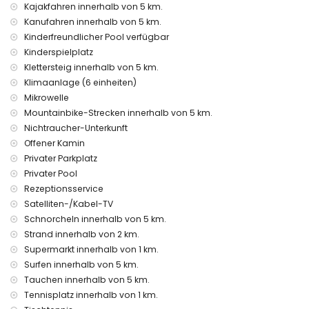
Zweitnächster Flughafen: Valencia (> 100 Kilometer)
Kajakfahren innerhalb von 5 km.
Rauchen nicht erlaubt
Kanufahren innerhalb von 5 km.
Haustiere sind nicht erlaubt
Kinderfreundlicher Pool verfügbar
Die Unterkunft ist sehr geeignet für Familien mit Kindern
Kinderspielplatz
Einrichtungen und Dienstleistungen im Mietpreis der Villa
Klettersteig innerhalb von 5 km.
inbegriffen
Klimaanlage (6 einheiten)
Internet (Glasfaser)
Mikrowelle
Bügeleisen und Bügelbrett
Mountainbike-Strecken innerhalb von 5 km.
Bettwäsche und Handtücher
Nichtraucher-Unterkunft
Empfangsdienst und 24-Stunden-Notdienst
Offener Kamin
Billardtisch und Tischtennis
Privater Parkplatz
Zentralheizung und Klimaanlage
Privater Pool
Einrichtungen und Dienstleistungen gegen Aufpreis
Rezeptionsservice
Satelliten-/Kabel-TV
Flughafenservice
Zusatzbett und Kinderbett (auf Anfrage)
Schnorcheln innerhalb von 5 km.
Strand innerhalb von 2 km.
Unterhaltungs- und Freizeitaktivitäten für Ihren Urlaub in
Supermarkt innerhalb von 1 km.
Xàbia, Costa Blanca
Surfen innerhalb von 5 km.
Bar (innerhalb von 5 Kilometern vom Haus)
Tauchen innerhalb von 5 km.
Sehenswürdigkeiten und Kultur in Xàbia, Costa Blanca
Tennisplatz innerhalb von 1 km.