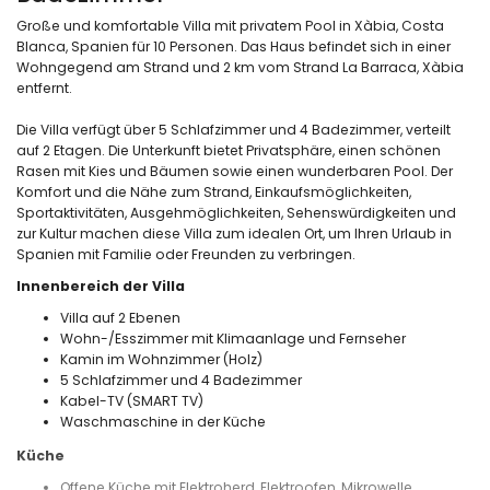
Große und komfortable Villa mit privatem Pool in Xàbia, Costa
Blanca, Spanien für 10 Personen. Das Haus befindet sich in einer
Wohngegend am Strand und 2 km vom Strand La Barraca, Xàbia
entfernt.
Die Villa verfügt über 5 Schlafzimmer und 4 Badezimmer, verteilt
auf 2 Etagen. Die Unterkunft bietet Privatsphäre, einen schönen
Rasen mit Kies und Bäumen sowie einen wunderbaren Pool. Der
Komfort und die Nähe zum Strand, Einkaufsmöglichkeiten,
Sportaktivitäten, Ausgehmöglichkeiten, Sehenswürdigkeiten und
zur Kultur machen diese Villa zum idealen Ort, um Ihren Urlaub in
Spanien mit Familie oder Freunden zu verbringen.
Innenbereich der Villa
Villa auf 2 Ebenen
Wohn-/Esszimmer mit Klimaanlage und Fernseher
Kamin im Wohnzimmer (Holz)
5 Schlafzimmer und 4 Badezimmer
Kabel-TV (SMART TV)
Waschmaschine in der Küche
Küche
Offene Küche mit Elektroherd, Elektroofen, Mikrowelle,