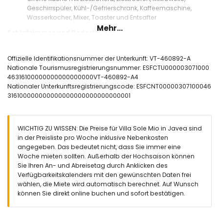
Geschirrspüler, Kühl-/Gefrierschrank, Kaffeemaschine,
Wasserkocher, Mixer, Toaster und Entsafter
Mehr...
Schlafzimmer und Badezimmer
Schlafzimmer mit Klimaanlage, Queensize-Bett (Maße 200 x
150 cm) und eigenem Badezimmer
Offizielle Identifikationsnummer der Unterkunft: VT-460892-A
Schlafzimmer mit Klimaanlage, Queensize-Bett (Maße 200 x
Nationale Tourismusregistrierungsnummer: ESFCTU000003071000
160 cm) und eigenem Badezimmer
46316100000000000000000VT-460892-A4
Schlafzimmer mit Klimaanlage und Queensize-Bett (Maße
Nationaler Unterkunftsregistrierungscode: ESFCNT00000307100046
200 x 150 cm)
316100000000000000000000000000001
Schlafzimmer mit Klimaanlage, Doppelbett (Maße 190 x 140
cm) und eigenem Badezimmer
Schlafzimmer mit Klimaanlage und 2 Einzelbetten (Maße 190
WICHTIG ZU WISSEN: Die Preise für Villa Sole Mio in Javea sind
x 90 cm)
in der Preisliste pro Woche inklusive Nebenkosten
2 eigene Badezimmer, jedes mit Einzelwaschbecken,
angegeben. Das bedeutet nicht, dass Sie immer eine
Badewanne, Dusche und Toilette
Woche mieten sollten. Außerhalb der Hochsaison können
Eigenes Badezimmer mit Einzelwaschbecken, Dusche und
Sie Ihren An- und Abreisetag durch Anklicken des
Toilette
Verfügbarkeitskalenders mit den gewünschten Daten frei
Badezimmer mit Einzelwaschbecken, Dusche und Toilette
wählen, die Miete wird automatisch berechnet. Auf Wunsch
Außenbereich der Villa
können Sie direkt online buchen und sofort bestätigen.
Großes und umzäuntes Grundstück
Ovaler privater Pool, Maße 8m x 4m und 2m tief